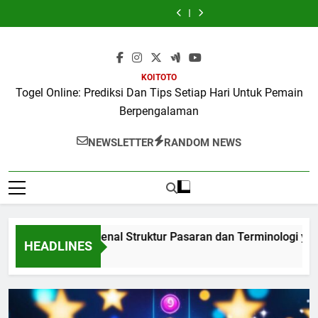
Togel Online
Togel Online
Skip
Pengelolaan Data
dan Terminologi
Teknologi Dalam
Keamanan Pada
Tinjauan
Mengenal
Togel Online
Togel Online
Dan Informasi
yang Digunakan
Layanan Berbasis
Platform Digital
Mengenai
Struktur Pasaran
to
Memahami Peran
Mengenal Standar
Togel Online
Historis yang
dengan Mudah
Internet Untuk
Modern untuk
Pengelolaan Data
dan Terminologi
Teknologi Dalam
Keamanan Pada
Tinjauan
content
Mudah Dipahami
Pengalaman
Pemula
Dan Informasi
yang Digunakan
Layanan Berbasis
Platform Digital
Mengenai
Bermain yang
Historis yang
dengan Mudah
Internet Untuk
Modern untuk
Pengelolaan Data
Lebih Mudah
Mudah Dipahami
Pengalaman
Pemula
Dan Informasi
KOITOTO
Bermain yang
Historis yang
Togel Online: Prediksi Dan Tips Setiap Hari Untuk Pemain
Lebih Mudah
Mudah Dipahami
Berpengalaman
NEWSLETTER
RANDOM NEWS
el Online Mengenal Struktur Pasaran dan Terminologi yang D
HEADLINES
ours Ago