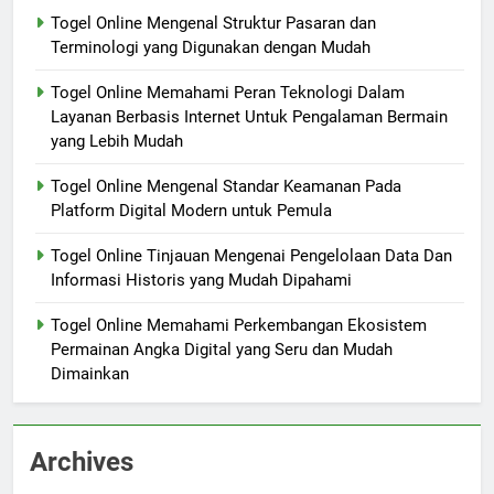
Togel Online Mengenal Struktur Pasaran dan
Terminologi yang Digunakan dengan Mudah
Togel Online Memahami Peran Teknologi Dalam
Layanan Berbasis Internet Untuk Pengalaman Bermain
yang Lebih Mudah
Togel Online Mengenal Standar Keamanan Pada
Platform Digital Modern untuk Pemula
Togel Online Tinjauan Mengenai Pengelolaan Data Dan
Informasi Historis yang Mudah Dipahami
Togel Online Memahami Perkembangan Ekosistem
Permainan Angka Digital yang Seru dan Mudah
Dimainkan
Archives