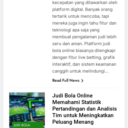
kecepatan yang ditawarkan oleh
platform digital. Banyak orang
tertarik untuk mencoba, tapi
mereka juga ingin tahu fitur dan
teknologi apa saja yang
membuat pengalaman judi lebih
seru dan aman. Platform judi
bola online biasanya dilengkapi
dengan fitur live betting, grafik
interaktif, dan sistem keamanan
canggih untuk melindungi…
Read Full News
Judi Bola Online
Memahami Statistik
Pertandingan dan Analisis
Tim untuk Meningkatkan
Peluang Menang
JUDI BOLA