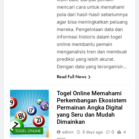
mencari cara untuk memahami
pola dari hasil-hasil sebelumnya
agar bisa meningkatkan peluang
mereka. Pengelolaan data dan
informasi historis dalam togel
online membantu pemain
menganalisis tren dan membuat
prediksi yang lebih akurat.
Dengan data yang terorganisir…
Read Full News
Togel Online Memahami
Perkembangan Ekosistem
Permainan Angka Digital
yang Seru dan Mudah
Dimainkan
TOGEL ONLINE
admin
5 days ago
0
4
mins