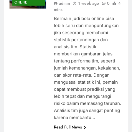
ONLINE
admin
1 week ago
0
4
mins
Bermain judi bola online bisa
lebih seru dan menguntungkan
jika seseorang memahami
statistik pertandingan dan
analisis tim. Statistik
memberikan gambaran jelas
tentang performa tim, seperti
jumlah kemenangan, kekalahan,
dan skor rata-rata. Dengan
menguasai statistik ini, pemain
dapat membuat prediksi yang
lebih tepat dan mengurangi
risiko dalam memasang taruhan.
Analisis tim juga sangat penting
karena membantu…
Read Full News