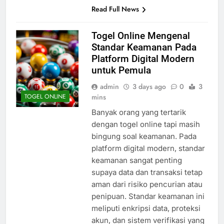
Read Full News
Togel Online Mengenal
Standar Keamanan Pada
Platform Digital Modern
untuk Pemula
admin
3 days ago
0
3
TOGEL ONLINE
mins
Banyak orang yang tertarik
dengan togel online tapi masih
bingung soal keamanan. Pada
platform digital modern, standar
keamanan sangat penting
supaya data dan transaksi tetap
aman dari risiko pencurian atau
penipuan. Standar keamanan ini
meliputi enkripsi data, proteksi
akun, dan sistem verifikasi yang