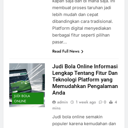
kapan saja dan di mana saja. Ini
membuat proses taruhan jadi
lebih mudah dan cepat
dibandingkan cara tradisional.
Platform digital menyediakan
berbagai fitur seperti pilihan
pasar…
Read Full News
Judi Bola Online Informasi
Lengkap Tentang Fitur Dan
Teknologi Platform yang
Memudahkan Pengalaman
Anda
JUDI BOLA
ONLINE
admin
1 week ago
0
4
mins
Judi bola online semakin
populer karena kemudahan dan