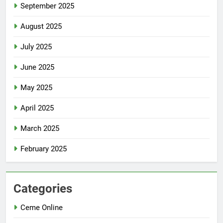
September 2025
August 2025
July 2025
June 2025
May 2025
April 2025
March 2025
February 2025
Categories
Ceme Online