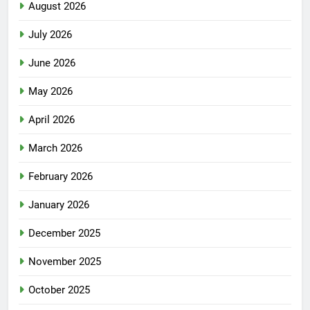
August 2026
July 2026
June 2026
May 2026
April 2026
March 2026
February 2026
January 2026
December 2025
November 2025
October 2025