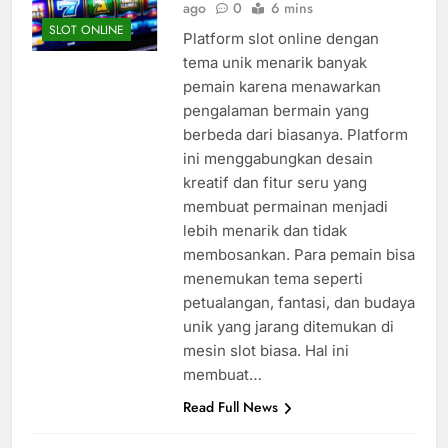
ago
0
6 mins
SLOT ONLINE
Platform slot online dengan
tema unik menarik banyak
pemain karena menawarkan
pengalaman bermain yang
berbeda dari biasanya. Platform
ini menggabungkan desain
kreatif dan fitur seru yang
membuat permainan menjadi
lebih menarik dan tidak
membosankan. Para pemain bisa
menemukan tema seperti
petualangan, fantasi, dan budaya
unik yang jarang ditemukan di
mesin slot biasa. Hal ini
membuat…
Read Full News