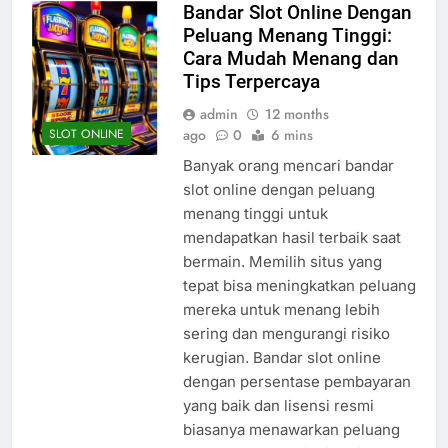
Bandar Slot Online Dengan
Peluang Menang Tinggi:
Cara Mudah Menang dan
Tips Terpercaya
admin
12 months
SLOT ONLINE
ago
0
6 mins
Banyak orang mencari bandar
slot online dengan peluang
menang tinggi untuk
mendapatkan hasil terbaik saat
bermain. Memilih situs yang
tepat bisa meningkatkan peluang
mereka untuk menang lebih
sering dan mengurangi risiko
kerugian. Bandar slot online
dengan persentase pembayaran
yang baik dan lisensi resmi
biasanya menawarkan peluang