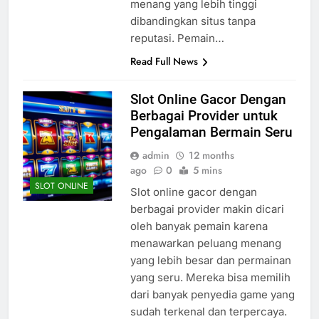
menang yang lebih tinggi
dibandingkan situs tanpa
reputasi. Pemain…
Read Full News
Slot Online Gacor Dengan
Berbagai Provider untuk
Pengalaman Bermain Seru
admin
12 months
ago
0
5 mins
SLOT ONLINE
Slot online gacor dengan
berbagai provider makin dicari
oleh banyak pemain karena
menawarkan peluang menang
yang lebih besar dan permainan
yang seru. Mereka bisa memilih
dari banyak penyedia game yang
sudah terkenal dan terpercaya.