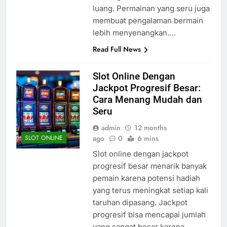
luang. Permainan yang seru juga
membuat pengalaman bermain
lebih menyenangkan….
Read Full News
Slot Online Dengan
Jackpot Progresif Besar:
Cara Menang Mudah dan
Seru
admin
12 months
SLOT ONLINE
ago
0
6 mins
Slot online dengan jackpot
progresif besar menarik banyak
pemain karena potensi hadiah
yang terus meningkat setiap kali
taruhan dipasang. Jackpot
progresif bisa mencapai jumlah
yang sangat besar karena