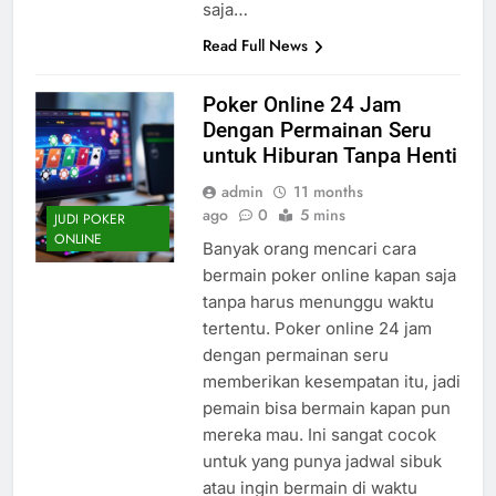
saja…
Read Full News
Poker Online 24 Jam
Dengan Permainan Seru
untuk Hiburan Tanpa Henti
admin
11 months
ago
0
5 mins
JUDI POKER
ONLINE
Banyak orang mencari cara
bermain poker online kapan saja
tanpa harus menunggu waktu
tertentu. Poker online 24 jam
dengan permainan seru
memberikan kesempatan itu, jadi
pemain bisa bermain kapan pun
mereka mau. Ini sangat cocok
untuk yang punya jadwal sibuk
atau ingin bermain di waktu