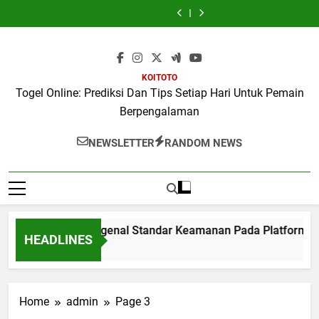
Online
Mengenal
Tinjauan
Memahami
Online
Mengenal
Tinjauan
Online
Bola
Skip
Mengenal
Standar
Mengenai
Perkembangan
Mengenal
Standar
Mengenai
Memahami
Online
to
Jenis
Keamanan
Pengelolaan
Ekosistem
Jenis
Keamanan
Pengelolaan
Perkembangan
Mengenal
Pasar
Pada
Data
Permainan
Pasar
Pada
Data
Ekosistem
Jenis
content
dan
Platform
Dan
Angka
dan
Platform
Dan
Permainan
Pasar
Aturan
Digital
Informasi
Digital
Aturan
Digital
Informasi
Angka
dan
Dasar
Modern
Historis
yang
Dasar
Modern
Historis
Digital
Aturan
KOITOTO
Taruhan
untuk
yang
Seru
Taruhan
untuk
yang
yang
Dasar
Togel Online: Prediksi Dan Tips Setiap Hari Untuk Pemain
Olahraga
Pemula
Mudah
dan
Olahraga
Pemula
Mudah
Seru
Taruhan
dengan
Dipahami
Mudah
dengan
Dipahami
dan
Olahraga
Berpengalaman
Mudah
Dimainkan
Mudah
Mudah
dengan
dan
dan
Dimainkan
Mudah
Seru
Seru
dan
NEWSLETTER
RANDOM NEWS
Seru
Togel Online Mengenal Standar Keamanan Pada Platform Digit
HEADLINES
2 Hours Ago
Home
admin
Page 3