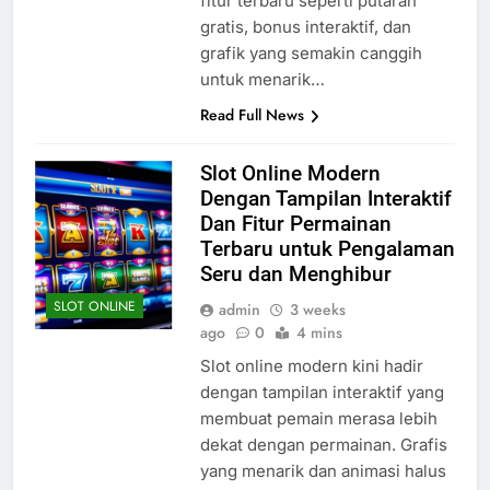
fitur terbaru seperti putaran
gratis, bonus interaktif, dan
grafik yang semakin canggih
untuk menarik…
Read Full News
Slot Online Modern
Dengan Tampilan Interaktif
Dan Fitur Permainan
Terbaru untuk Pengalaman
Seru dan Menghibur
SLOT ONLINE
admin
3 weeks
ago
0
4 mins
Slot online modern kini hadir
dengan tampilan interaktif yang
membuat pemain merasa lebih
dekat dengan permainan. Grafis
yang menarik dan animasi halus