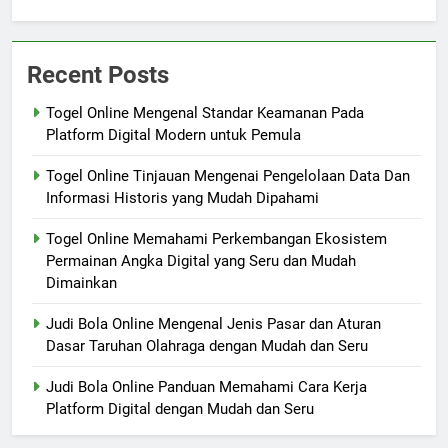
Recent Posts
Togel Online Mengenal Standar Keamanan Pada
Platform Digital Modern untuk Pemula
Togel Online Tinjauan Mengenai Pengelolaan Data Dan
Informasi Historis yang Mudah Dipahami
Togel Online Memahami Perkembangan Ekosistem
Permainan Angka Digital yang Seru dan Mudah
Dimainkan
Judi Bola Online Mengenal Jenis Pasar dan Aturan
Dasar Taruhan Olahraga dengan Mudah dan Seru
Judi Bola Online Panduan Memahami Cara Kerja
Platform Digital dengan Mudah dan Seru