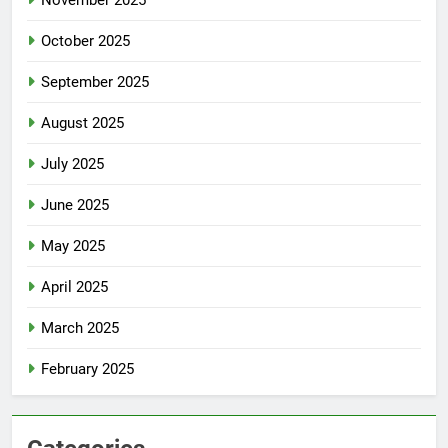
November 2025
October 2025
September 2025
August 2025
July 2025
June 2025
May 2025
April 2025
March 2025
February 2025