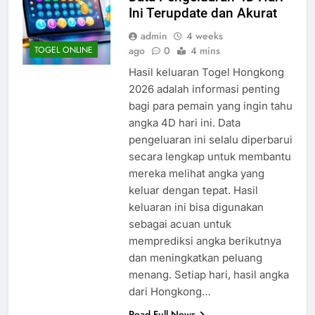
Ini Terupdate dan Akurat
admin
4 weeks
TOGEL ONLINE
ago
0
4 mins
Hasil keluaran Togel Hongkong
2026 adalah informasi penting
bagi para pemain yang ingin tahu
angka 4D hari ini. Data
pengeluaran ini selalu diperbarui
secara lengkap untuk membantu
mereka melihat angka yang
keluar dengan tepat. Hasil
keluaran ini bisa digunakan
sebagai acuan untuk
memprediksi angka berikutnya
dan meningkatkan peluang
menang. Setiap hari, hasil angka
dari Hongkong…
Read Full News