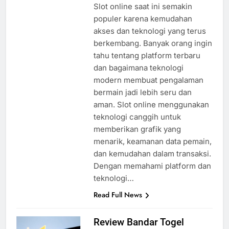
Slot online saat ini semakin
populer karena kemudahan
akses dan teknologi yang terus
berkembang. Banyak orang ingin
tahu tentang platform terbaru
dan bagaimana teknologi
modern membuat pengalaman
bermain jadi lebih seru dan
aman. Slot online menggunakan
teknologi canggih untuk
memberikan grafik yang
menarik, keamanan data pemain,
dan kemudahan dalam transaksi.
Dengan memahami platform dan
teknologi…
Read Full News
Review Bandar Togel