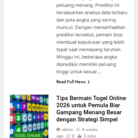
peluang menang. Prediksi ini
berdasarkan analisa data terbaru
dan pola angka yang sering
muncul. Dengan memanfaatkan
prediksi tersebut, pemain bisa
membuat keputusan yang lebih
tepat saat memasang taruhan.
Minggu ini, beberapa angka
diprediksi memiliki peluang
tinggi untuk keluar….
Read Full News
Tips Bermain Togel Online
2026 untuk Pemula Biar
Gampang Menang Besar
dengan Strategi Simpel
admin
4 weeks
TOGEL ONLINE
ago
0
3 mins