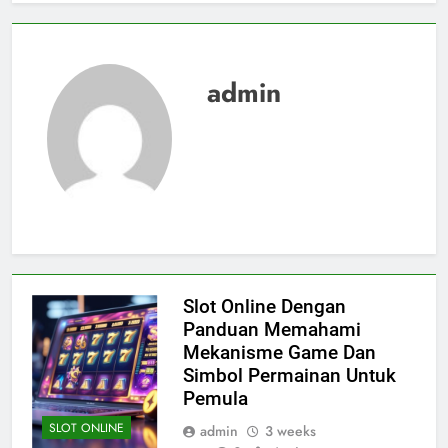
admin
Slot Online Dengan
Panduan Memahami
Mekanisme Game Dan
Simbol Permainan Untuk
Pemula
SLOT ONLINE
admin
3 weeks