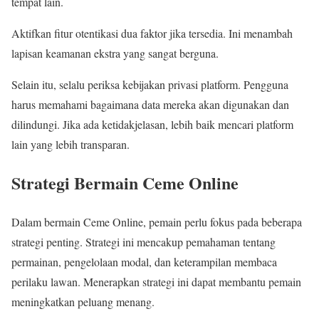
tempat lain.
Aktifkan fitur otentikasi dua faktor jika tersedia. Ini menambah
lapisan keamanan ekstra yang sangat berguna.
Selain itu, selalu periksa kebijakan privasi platform. Pengguna
harus memahami bagaimana data mereka akan digunakan dan
dilindungi. Jika ada ketidakjelasan, lebih baik mencari platform
lain yang lebih transparan.
Strategi Bermain Ceme Online
Dalam bermain Ceme Online, pemain perlu fokus pada beberapa
strategi penting. Strategi ini mencakup pemahaman tentang
permainan, pengelolaan modal, dan keterampilan membaca
perilaku lawan. Menerapkan strategi ini dapat membantu pemain
meningkatkan peluang menang.