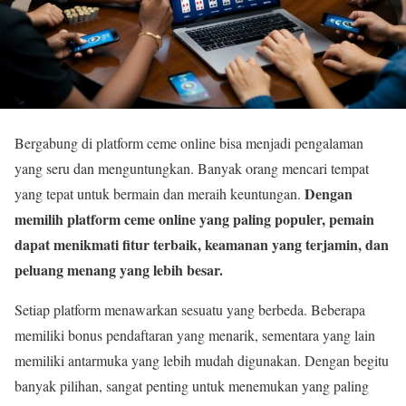
Bergabung di platform ceme online bisa menjadi pengalaman
yang seru dan menguntungkan. Banyak orang mencari tempat
Dengan
yang tepat untuk bermain dan meraih keuntungan.
memilih platform ceme online yang paling populer, pemain
dapat menikmati fitur terbaik, keamanan yang terjamin, dan
peluang menang yang lebih besar.
Setiap platform menawarkan sesuatu yang berbeda. Beberapa
memiliki bonus pendaftaran yang menarik, sementara yang lain
memiliki antarmuka yang lebih mudah digunakan. Dengan begitu
banyak pilihan, sangat penting untuk menemukan yang paling