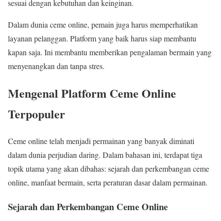
sesuai dengan kebutuhan dan keinginan.
Dalam dunia ceme online, pemain juga harus memperhatikan
layanan pelanggan. Platform yang baik harus siap membantu
kapan saja. Ini membantu memberikan pengalaman bermain yang
menyenangkan dan tanpa stres.
Mengenal Platform Ceme Online
Terpopuler
Ceme online telah menjadi permainan yang banyak diminati
dalam dunia perjudian daring. Dalam bahasan ini, terdapat tiga
topik utama yang akan dibahas: sejarah dan perkembangan ceme
online, manfaat bermain, serta peraturan dasar dalam permainan.
Sejarah dan Perkembangan Ceme Online