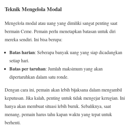
Teknik Mengelola Modal
Mengelola modal atau uang yang dimiliki sangat penting saat
bermain Ceme. Pemain perlu menetapkan batasan untuk diri
mereka sendiri. Ini bisa berupa:
Batas harian
: Seberapa banyak uang yang siap dicadangkan
setiap hari.
Batas per taruhan
: Jumlah maksimum yang akan
dipertaruhkan dalam satu ronde.
Dengan cara ini, pemain akan lebih bijaksana dalam mengambil
keputusan. Jika kalah, penting untuk tidak mengejar kerugian. Ini
hanya akan membuat situasi lebih buruk. Sebaliknya, saat
menang, pemain harus tahu kapan waktu yang tepat untuk
berhenti.