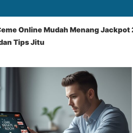
Ceme Online Mudah Menang Jackpot 
an Tips Jitu