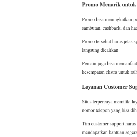
Promo Menarik untuk
Promo bisa meningkatkan p
sambutan, cashback, dan ha
Promo tersebut harus jelas s
langsung dicairkan.
Pemain juga bisa memanfaatk
kesempatan ekstra untuk raih
Layanan Customer Supp
Situs terpercaya memiliki l
nomor telepon yang bisa dih
Tim customer support harus 
mendapatkan bantuan segera 