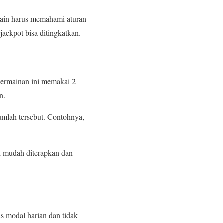
main harus memahami aturan
ackpot bisa ditingkatkan.
Permainan ini memakai 2
n.
jumlah tersebut. Contohnya,
ih mudah diterapkan dan
 modal harian dan tidak