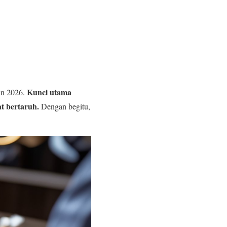
Kunci utama
un 2026.
t bertaruh.
Dengan begitu,