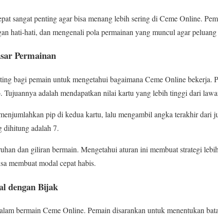
epat sangat penting agar bisa menang lebih sering di Ceme Online. Pe
n hati-hati, dan mengenali pola permainan yang muncul agar peluang j
sar Permainan
ting bagi pemain untuk mengetahui bagaimana Ceme Online bekerja. 
o. Tujuannya adalah mendapatkan nilai kartu yang lebih tinggi dari lawa
 menjumlahkan pip di kedua kartu, lalu mengambil angka terakhir dari 
g dihitung adalah 7.
uhan dan giliran bermain. Mengetahui aturan ini membuat strategi leb
sa membuat modal cepat habis.
l dengan Bijak
alam bermain Ceme Online. Pemain disarankan untuk menentukan batas