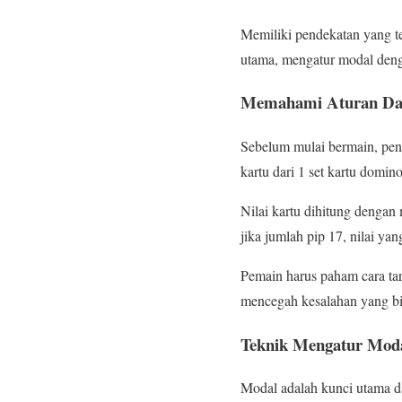
Memiliki pendekatan yang t
utama, mengatur modal denga
Memahami Aturan Da
Sebelum mulai bermain, pen
kartu dari 1 set kartu domin
Nilai kartu dihitung dengan
jika jumlah pip 17, nilai yan
Pemain harus paham cara tar
mencegah kesalahan yang bi
Teknik Mengatur Moda
Modal adalah kunci utama d