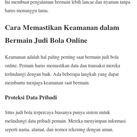
Ini membuat pengalaman bermain lebih lancar dan nyaman tanpa
harus menunggu lama.
Cara Memastikan Keamanan dalam
Bermain Judi Bola Online
Keamanan adalah hal paling penting saat bermain judi bola
online. Pemain harus memastikan data dan transaksi mereka
terlindungi dengan baik. Ada beberapa langkah yang dapat
membantu menjaga keamanan saat bermain.
Proteksi Data Pribadi
Situs judi bola terpercaya biasanya punya sistem untuk
melindungi data pribadi pemain. Mereka menyimpan informasi
seperti nama, alamat, dan nomor rekening dengan aman.