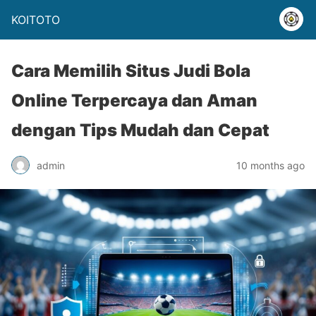
KOITOTO
Cara Memilih Situs Judi Bola
Online Terpercaya dan Aman
dengan Tips Mudah dan Cepat
admin
10 months ago