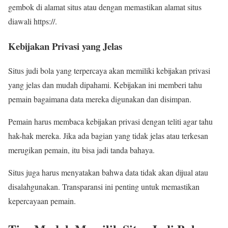
gembok di alamat situs atau dengan memastikan alamat situs
diawali https://.
Kebijakan Privasi yang Jelas
Situs judi bola yang terpercaya akan memiliki kebijakan privasi
yang jelas dan mudah dipahami. Kebijakan ini memberi tahu
pemain bagaimana data mereka digunakan dan disimpan.
Pemain harus membaca kebijakan privasi dengan teliti agar tahu
hak-hak mereka. Jika ada bagian yang tidak jelas atau terkesan
merugikan pemain, itu bisa jadi tanda bahaya.
Situs juga harus menyatakan bahwa data tidak akan dijual atau
disalahgunakan. Transparansi ini penting untuk memastikan
kepercayaan pemain.