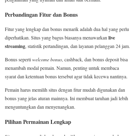
Perbandingan Fitur dan Bonus
Fitur yang lengkap dan bonus menarik adalah dua hal yang perlu
live
diperhatikan. Situs yang bagus biasanya menawarkan
streaming
, statistik pertandingan, dan layanan pelanggan 24 jam.
Bonus seperti
welcome bonus
, cashback, dan bonus deposit bisa
menambah modal pemain. Namun, penting untuk membaca
syarat dan ketentuan bonus tersebut agar tidak kecewa nantinya.
Pemain harus memilih situs dengan fitur mudah digunakan dan
bonus yang jelas aturan mainnya. Ini membuat taruhan jadi lebih
menguntungkan dan menyenangkan.
Pilihan Permainan Lengkap