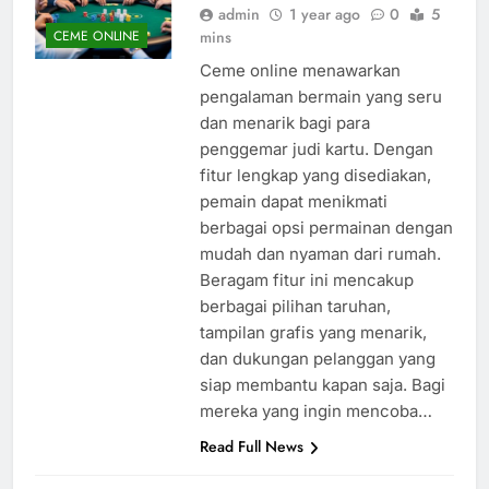
admin
1 year ago
0
5
CEME ONLINE
mins
Ceme online menawarkan
pengalaman bermain yang seru
dan menarik bagi para
penggemar judi kartu. Dengan
fitur lengkap yang disediakan,
pemain dapat menikmati
berbagai opsi permainan dengan
mudah dan nyaman dari rumah.
Beragam fitur ini mencakup
berbagai pilihan taruhan,
tampilan grafis yang menarik,
dan dukungan pelanggan yang
siap membantu kapan saja. Bagi
mereka yang ingin mencoba…
Read Full News