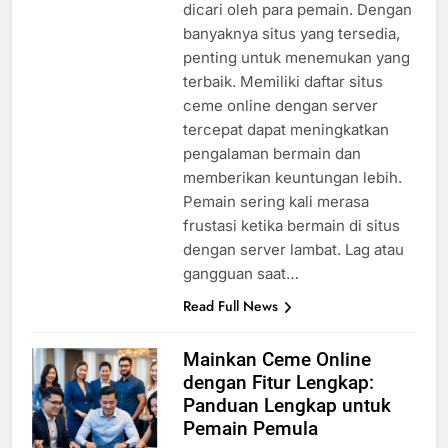
dicari oleh para pemain. Dengan
banyaknya situs yang tersedia,
penting untuk menemukan yang
terbaik. Memiliki daftar situs
ceme online dengan server
tercepat dapat meningkatkan
pengalaman bermain dan
memberikan keuntungan lebih.
Pemain sering kali merasa
frustasi ketika bermain di situs
dengan server lambat. Lag atau
gangguan saat…
Read Full News
Mainkan Ceme Online
dengan Fitur Lengkap:
Panduan Lengkap untuk
Pemain Pemula