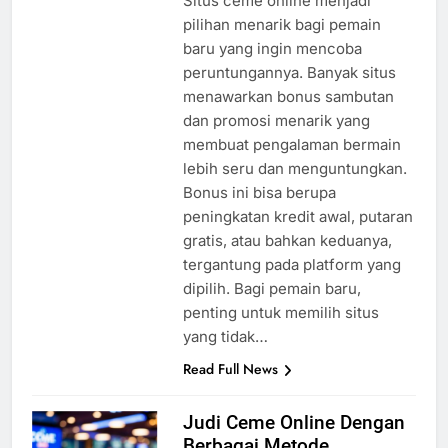
Situs ceme online menjadi
pilihan menarik bagi pemain
baru yang ingin mencoba
peruntungannya. Banyak situs
menawarkan bonus sambutan
dan promosi menarik yang
membuat pengalaman bermain
lebih seru dan menguntungkan.
Bonus ini bisa berupa
peningkatan kredit awal, putaran
gratis, atau bahkan keduanya,
tergantung pada platform yang
dipilih. Bagi pemain baru,
penting untuk memilih situs
yang tidak…
Read Full News
Judi Ceme Online Dengan
Berbagai Metode