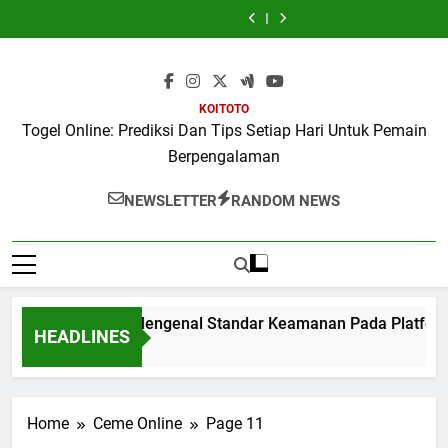
Togel
Judi
Skip
Online
Mengenal
Tinjauan
Memahami
Online
Mengenal
Tinjauan
Online
Bola
Mengenal
Standar
Mengenai
Perkembangan
Mengenal
Standar
Mengenai
Memahami
Online
to
Jenis
Keamanan
Pengelolaan
Ekosistem
Jenis
Keamanan
Pengelolaan
Perkembangan
Mengenal
content
Pasar
Pada
Data
Permainan
Pasar
Pada
Data
Ekosistem
Jenis
dan
Platform
Dan
Angka
dan
Platform
Dan
Permainan
Pasar
Aturan
Digital
Informasi
Digital
Aturan
Digital
Informasi
Angka
dan
Dasar
Modern
Historis
KOITOTO
yang
Dasar
Modern
Historis
Digital
Aturan
Taruhan
untuk
yang
Seru
Taruhan
untuk
yang
yang
Dasar
Togel Online: Prediksi Dan Tips Setiap Hari Untuk Pemain
Olahraga
Pemula
Mudah
dan
Olahraga
Pemula
Mudah
Seru
Taruhan
Berpengalaman
dengan
Dipahami
Mudah
dengan
Dipahami
dan
Olahraga
Mudah
Dimainkan
Mudah
Mudah
dengan
dan
dan
Dimainkan
Mudah
NEWSLETTER
RANDOM NEWS
Seru
Seru
dan
Seru
Togel Online Mengenal Standar Keamanan Pada Platform Di
HEADLINES
18 Hours Ago
Home
Ceme Online
Page 11