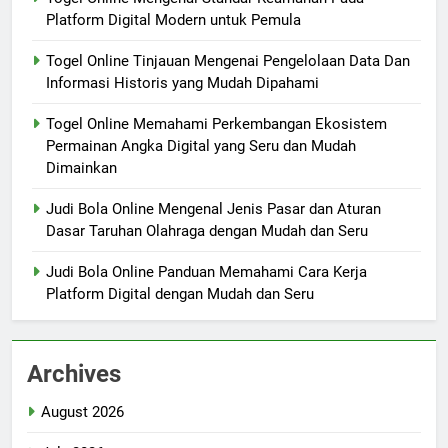
Platform Digital Modern untuk Pemula
Togel Online Tinjauan Mengenai Pengelolaan Data Dan
Informasi Historis yang Mudah Dipahami
Togel Online Memahami Perkembangan Ekosistem
Permainan Angka Digital yang Seru dan Mudah
Dimainkan
Judi Bola Online Mengenal Jenis Pasar dan Aturan
Dasar Taruhan Olahraga dengan Mudah dan Seru
Judi Bola Online Panduan Memahami Cara Kerja
Platform Digital dengan Mudah dan Seru
Archives
August 2026