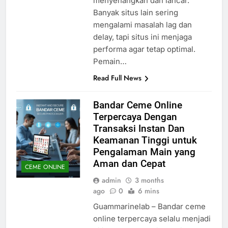
menyenangkan dan lancar.
Banyak situs lain sering
mengalami masalah lag dan
delay, tapi situs ini menjaga
performa agar tetap optimal.
Pemain…
Read Full News
Bandar Ceme Online
Terpercaya Dengan
Transaksi Instan Dan
Keamanan Tinggi untuk
Pengalaman Main yang
Aman dan Cepat
CEME ONLINE
admin
3 months
ago
0
6 mins
Guammarinelab – Bandar ceme
online terpercaya selalu menjadi