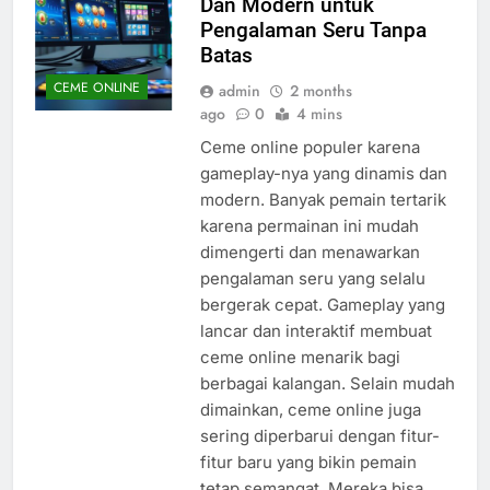
Dan Modern untuk
Pengalaman Seru Tanpa
Batas
CEME ONLINE
admin
2 months
ago
0
4 mins
Ceme online populer karena
gameplay-nya yang dinamis dan
modern. Banyak pemain tertarik
karena permainan ini mudah
dimengerti dan menawarkan
pengalaman seru yang selalu
bergerak cepat. Gameplay yang
lancar dan interaktif membuat
ceme online menarik bagi
berbagai kalangan. Selain mudah
dimainkan, ceme online juga
sering diperbarui dengan fitur-
fitur baru yang bikin pemain
tetap semangat. Mereka bisa…