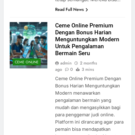
Read Full News
Ceme Online Premium
Dengan Bonus Harian
Menguntungkan Modern
Untuk Pengalaman
Bermain Seru
CEME ONLINE
admin
2 months
ago
0
3 mins
Ceme Online Premium Dengan
Bonus Harian Menguntungkan
Modern menawarkan
pengalaman bermain yang
mudah dan mengasyikkan bagi
para penggemar judi online.
Platform ini dirancang agar para
pemain bisa mendapatkan