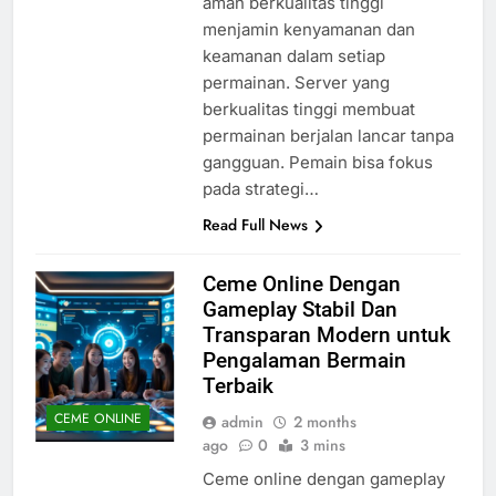
aman berkualitas tinggi
menjamin kenyamanan dan
keamanan dalam setiap
permainan. Server yang
berkualitas tinggi membuat
permainan berjalan lancar tanpa
gangguan. Pemain bisa fokus
pada strategi…
Read Full News
Ceme Online Dengan
Gameplay Stabil Dan
Transparan Modern untuk
Pengalaman Bermain
Terbaik
CEME ONLINE
admin
2 months
ago
0
3 mins
Ceme online dengan gameplay