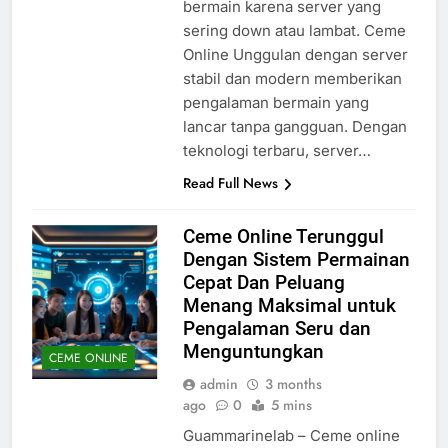
bermain karena server yang
sering down atau lambat. Ceme
Online Unggulan dengan server
stabil dan modern memberikan
pengalaman bermain yang
lancar tanpa gangguan. Dengan
teknologi terbaru, server…
Read Full News
Ceme Online Terunggul
Dengan Sistem Permainan
Cepat Dan Peluang
Menang Maksimal untuk
Pengalaman Seru dan
Menguntungkan
CEME ONLINE
admin
3 months
ago
0
5 mins
Guammarinelab – Ceme online