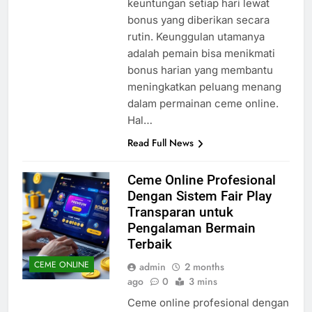
keuntungan setiap hari lewat
bonus yang diberikan secara
rutin. Keunggulan utamanya
adalah pemain bisa menikmati
bonus harian yang membantu
meningkatkan peluang menang
dalam permainan ceme online.
Hal…
Read Full News
Ceme Online Profesional
Dengan Sistem Fair Play
Transparan untuk
Pengalaman Bermain
Terbaik
CEME ONLINE
admin
2 months
ago
0
3 mins
Ceme online profesional dengan