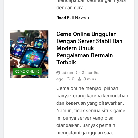
mendapatkan keuntungan nyata
dengan cara…
Read Full News
Ceme Online Unggulan
Dengan Server Stabil Dan
Modern Untuk
Pengalaman Bermain
Terbaik
CEME ONLINE
admin
2 months
ago
0
3 mins
Ceme online menjadi pilihan
banyak orang karena kemudahan
dan keseruan yang ditawarkan.
Namun, tidak semua situs game
ini punya server yang bisa
diandalkan. Banyak pemain
mengalami gangguan saat