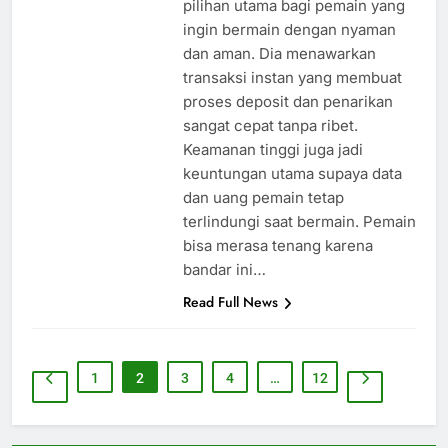
pilihan utama bagi pemain yang
ingin bermain dengan nyaman
dan aman. Dia menawarkan
transaksi instan yang membuat
proses deposit dan penarikan
sangat cepat tanpa ribet.
Keamanan tinggi juga jadi
keuntungan utama supaya data
dan uang pemain tetap
terlindungi saat bermain. Pemain
bisa merasa tenang karena
bandar ini…
Read Full News
1
2
3
4
…
12