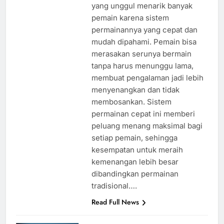
yang unggul menarik banyak
pemain karena sistem
permainannya yang cepat dan
mudah dipahami. Pemain bisa
merasakan serunya bermain
tanpa harus menunggu lama,
membuat pengalaman jadi lebih
menyenangkan dan tidak
membosankan. Sistem
permainan cepat ini memberi
peluang menang maksimal bagi
setiap pemain, sehingga
kesempatan untuk meraih
kemenangan lebih besar
dibandingkan permainan
tradisional….
Read Full News