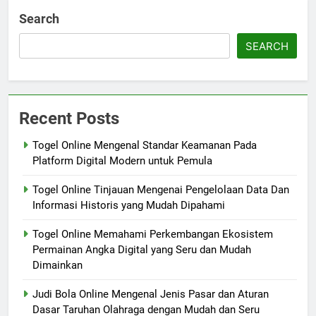
Search
SEARCH
Recent Posts
Togel Online Mengenal Standar Keamanan Pada
Platform Digital Modern untuk Pemula
Togel Online Tinjauan Mengenai Pengelolaan Data Dan
Informasi Historis yang Mudah Dipahami
Togel Online Memahami Perkembangan Ekosistem
Permainan Angka Digital yang Seru dan Mudah
Dimainkan
Judi Bola Online Mengenal Jenis Pasar dan Aturan
Dasar Taruhan Olahraga dengan Mudah dan Seru