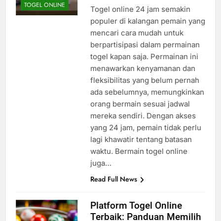
TOGEL ONLINE
Togel online 24 jam semakin
populer di kalangan pemain yang
mencari cara mudah untuk
berpartisipasi dalam permainan
togel kapan saja. Permainan ini
menawarkan kenyamanan dan
fleksibilitas yang belum pernah
ada sebelumnya, memungkinkan
orang bermain sesuai jadwal
mereka sendiri. Dengan akses
yang 24 jam, pemain tidak perlu
lagi khawatir tentang batasan
waktu. Bermain togel online
juga…
Read Full News
Platform Togel Online
Terbaik: Panduan Memilih