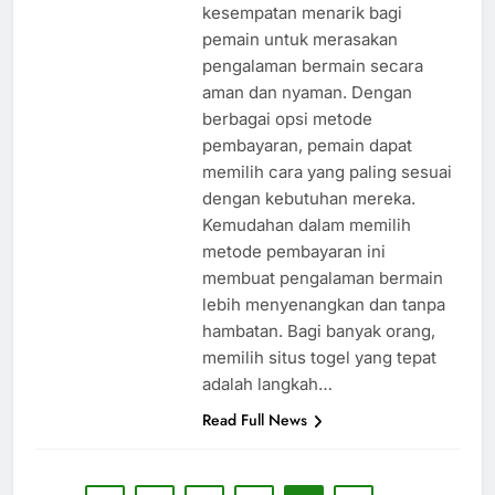
kesempatan menarik bagi
pemain untuk merasakan
pengalaman bermain secara
aman dan nyaman. Dengan
berbagai opsi metode
pembayaran, pemain dapat
memilih cara yang paling sesuai
dengan kebutuhan mereka.
Kemudahan dalam memilih
metode pembayaran ini
membuat pengalaman bermain
lebih menyenangkan dan tanpa
hambatan. Bagi banyak orang,
memilih situs togel yang tepat
adalah langkah…
Read Full News