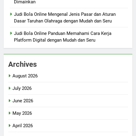
Dimainkan
Judi Bola Online Mengenal Jenis Pasar dan Aturan
Dasar Taruhan Olahraga dengan Mudah dan Seru
Judi Bola Online Panduan Memahami Cara Kerja
Platform Digital dengan Mudah dan Seru
Archives
August 2026
July 2026
June 2026
May 2026
April 2026