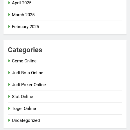
April 2025
March 2025
February 2025
Categories
Ceme Online
Judi Bola Online
Judi Poker Online
Slot Online
Togel Online
Uncategorized