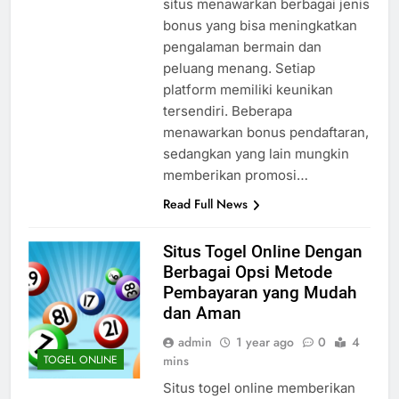
situs menawarkan berbagai jenis
bonus yang bisa meningkatkan
pengalaman bermain dan
peluang menang. Setiap
platform memiliki keunikan
tersendiri. Beberapa
menawarkan bonus pendaftaran,
sedangkan yang lain mungkin
memberikan promosi…
Read Full News
Situs Togel Online Dengan
Berbagai Opsi Metode
Pembayaran yang Mudah
dan Aman
admin
1 year ago
0
4
TOGEL ONLINE
mins
Situs togel online memberikan