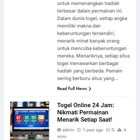
untuk memenangkan hadiah
terbesar dalam permainan ini.
Dalam dunia togel, setiap angka
memiliki makna dan
keberuntungan tersendiri,
menarik minat banyak orang
untuk mencoba keberuntungan
mereka. Menariknya, setiap situs
togel menawarkan berbagai
hadiah yang berbeda. Pemain
sering berburu situs yang…
Read Full News
Togel Online 24 Jam:
Nikmati Permainan
Menarik Setiap Saat!
admin
1 year ago
0
4
mins