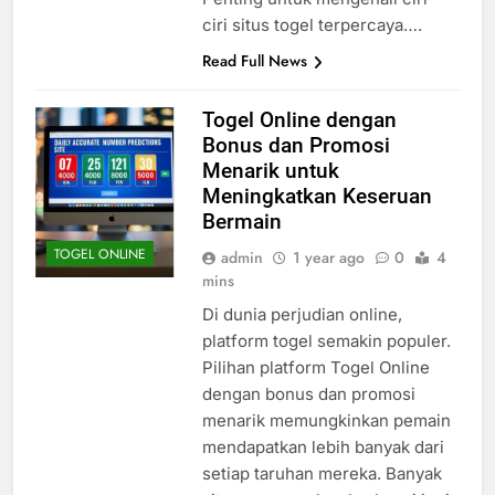
ciri situs togel terpercaya….
Read Full News
Togel Online dengan
Bonus dan Promosi
Menarik untuk
Meningkatkan Keseruan
Bermain
TOGEL ONLINE
admin
1 year ago
0
4
mins
Di dunia perjudian online,
platform togel semakin populer.
Pilihan platform Togel Online
dengan bonus dan promosi
menarik memungkinkan pemain
mendapatkan lebih banyak dari
setiap taruhan mereka. Banyak