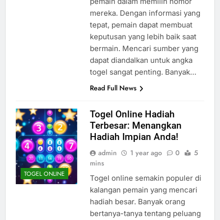
pemain dalam memilih nomor
mereka. Dengan informasi yang
tepat, pemain dapat membuat
keputusan yang lebih baik saat
bermain. Mencari sumber yang
dapat diandalkan untuk angka
togel sangat penting. Banyak…
Read Full News
Togel Online Hadiah
Terbesar: Menangkan
Hadiah Impian Anda!
admin
1 year ago
0
5
mins
TOGEL ONLINE
Togel online semakin populer di
kalangan pemain yang mencari
hadiah besar. Banyak orang
bertanya-tanya tentang peluang