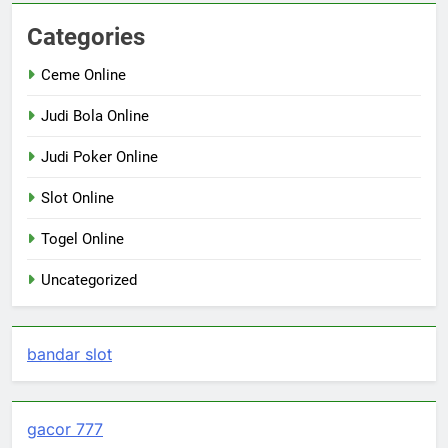
Categories
Ceme Online
Judi Bola Online
Judi Poker Online
Slot Online
Togel Online
Uncategorized
bandar slot
gacor 777