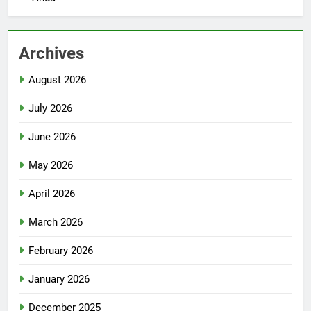
Archives
August 2026
July 2026
June 2026
May 2026
April 2026
March 2026
February 2026
January 2026
December 2025