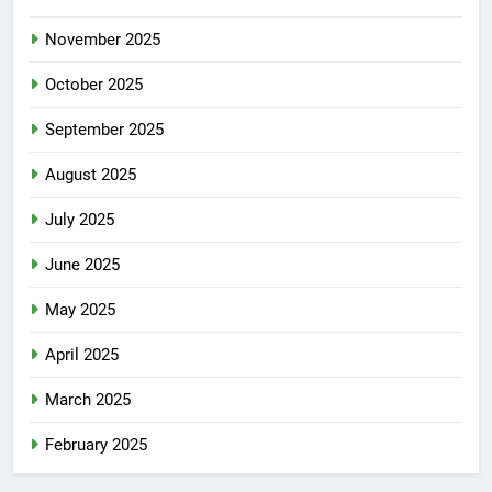
November 2025
October 2025
September 2025
August 2025
July 2025
June 2025
May 2025
April 2025
March 2025
February 2025