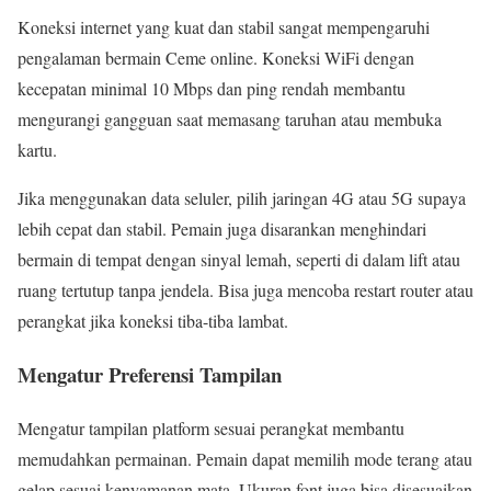
Koneksi internet yang kuat dan stabil sangat mempengaruhi
pengalaman bermain Ceme online. Koneksi WiFi dengan
kecepatan minimal 10 Mbps dan ping rendah membantu
mengurangi gangguan saat memasang taruhan atau membuka
kartu.
Jika menggunakan data seluler, pilih jaringan 4G atau 5G supaya
lebih cepat dan stabil. Pemain juga disarankan menghindari
bermain di tempat dengan sinyal lemah, seperti di dalam lift atau
ruang tertutup tanpa jendela. Bisa juga mencoba restart router atau
perangkat jika koneksi tiba-tiba lambat.
Mengatur Preferensi Tampilan
Mengatur tampilan platform sesuai perangkat membantu
memudahkan permainan. Pemain dapat memilih mode terang atau
gelap sesuai kenyamanan mata. Ukuran font juga bisa disesuaikan