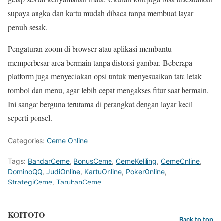
supaya angka dan kartu mudah dibaca tanpa membuat layar
penuh sesak.
Pengaturan zoom di browser atau aplikasi membantu
memperbesar area bermain tanpa distorsi gambar. Beberapa
platform juga menyediakan opsi untuk menyesuaikan tata letak
tombol dan menu, agar lebih cepat mengakses fitur saat bermain.
Ini sangat berguna terutama di perangkat dengan layar kecil
seperti ponsel.
Categories:
Ceme Online
Tags:
BandarCeme
,
BonusCeme
,
CemeKeliling
,
CemeOnline
,
DominoQQ
,
JudiOnline
,
KartuOnline
,
PokerOnline
,
StrategiCeme
,
TaruhanCeme
KOITOTO
Back to top