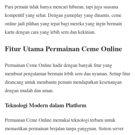
Para pemain tidak hanya mencari hiburan, tapi juga suasana
kompetitif yang sehat. Dengan gameplay yang dinamis, ceme
online jadi pilihan yang tepat bagi mereka yang ingin bermain
kartu dengan cara yang lebih seru dan kekinian.
Fitur Utama Permainan Ceme Online
Permainan Ceme Online hadir dengan banyak fitur yang
membuat pengalaman bermain lebih seru dan nyaman. Setiap fitur
dirancang untuk membantu pemain mendapatkan kesenangan
dengan mudah dan aman.
Teknologi Modern dalam Platform
Permainan Ceme Online memakai teknologi terbaru untuk
memastikan permainan berjalan tanpa gangguan. Sistem server