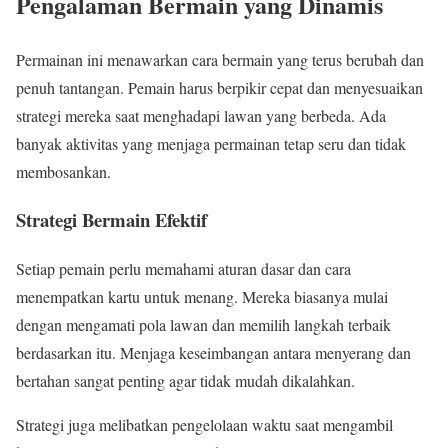
Pengalaman Bermain yang Dinamis
Permainan ini menawarkan cara bermain yang terus berubah dan
penuh tantangan. Pemain harus berpikir cepat dan menyesuaikan
strategi mereka saat menghadapi lawan yang berbeda. Ada
banyak aktivitas yang menjaga permainan tetap seru dan tidak
membosankan.
Strategi Bermain Efektif
Setiap pemain perlu memahami aturan dasar dan cara
menempatkan kartu untuk menang. Mereka biasanya mulai
dengan mengamati pola lawan dan memilih langkah terbaik
berdasarkan itu. Menjaga keseimbangan antara menyerang dan
bertahan sangat penting agar tidak mudah dikalahkan.
Strategi juga melibatkan pengelolaan waktu saat mengambil