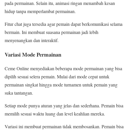
pada permainan. Selain itu, animasi ringan menambah kesan
hidup tanpa memperlambat permainan.
Fitur chat juga tersedia agar pemain dapat berkomunikasi selama
bermain. Ini membuat suasana permainan jadi lebih
menyenangkan dan interaktif.
Variasi Mode Permainan
Ceme Online menyediakan beberapa mode permainan yang bisa
dipilih sesuai selera pemain. Mulai dari mode cepat untuk
permainan singkat hingga mode turnamen untuk pemain yang
suka tantangan.
Setiap mode punya aturan yang jelas dan sederhana. Pemain bisa
memilih sesuai waktu luang dan level keahlian mereka.
Variasi ini membuat permainan tidak membosankan. Pemain bisa