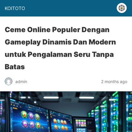
KOITOTO
Ceme Online Populer Dengan
Gameplay Dinamis Dan Modern
untuk Pengalaman Seru Tanpa
Batas
admin
2 months ago