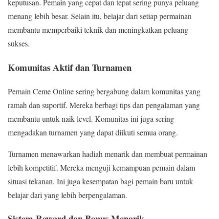
keputusan. Pemain yang cepat dan tepat sering punya peluang
menang lebih besar. Selain itu, belajar dari setiap permainan
membantu memperbaiki teknik dan meningkatkan peluang
sukses.
Komunitas Aktif dan Turnamen
Pemain Ceme Online sering bergabung dalam komunitas yang
ramah dan suportif. Mereka berbagi tips dan pengalaman yang
membantu untuk naik level. Komunitas ini juga sering
mengadakan turnamen yang dapat diikuti semua orang.
Turnamen menawarkan hadiah menarik dan membuat permainan
lebih kompetitif. Mereka menguji kemampuan pemain dalam
situasi tekanan. Ini juga kesempatan bagi pemain baru untuk
belajar dari yang lebih berpengalaman.
Sistem Reward dan Bonus Menarik