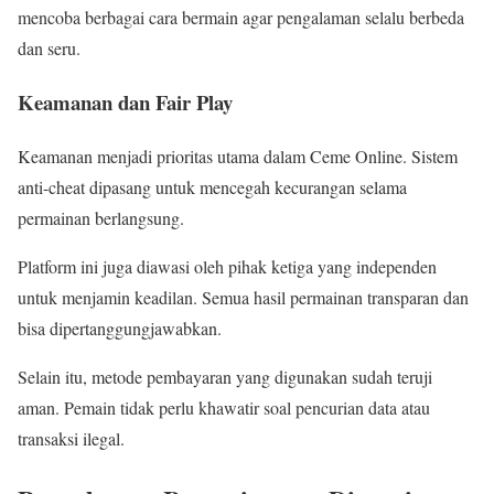
mencoba berbagai cara bermain agar pengalaman selalu berbeda
dan seru.
Keamanan dan Fair Play
Keamanan menjadi prioritas utama dalam Ceme Online. Sistem
anti-cheat dipasang untuk mencegah kecurangan selama
permainan berlangsung.
Platform ini juga diawasi oleh pihak ketiga yang independen
untuk menjamin keadilan. Semua hasil permainan transparan dan
bisa dipertanggungjawabkan.
Selain itu, metode pembayaran yang digunakan sudah teruji
aman. Pemain tidak perlu khawatir soal pencurian data atau
transaksi ilegal.