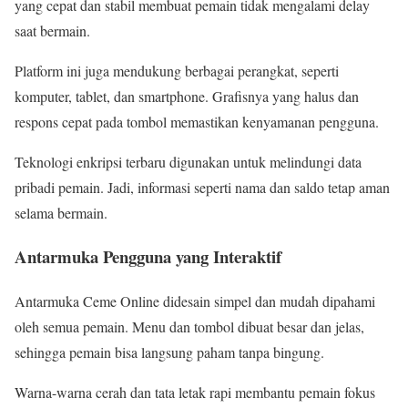
yang cepat dan stabil membuat pemain tidak mengalami delay
saat bermain.
Platform ini juga mendukung berbagai perangkat, seperti
komputer, tablet, dan smartphone. Grafisnya yang halus dan
respons cepat pada tombol memastikan kenyamanan pengguna.
Teknologi enkripsi terbaru digunakan untuk melindungi data
pribadi pemain. Jadi, informasi seperti nama dan saldo tetap aman
selama bermain.
Antarmuka Pengguna yang Interaktif
Antarmuka Ceme Online didesain simpel dan mudah dipahami
oleh semua pemain. Menu dan tombol dibuat besar dan jelas,
sehingga pemain bisa langsung paham tanpa bingung.
Warna-warna cerah dan tata letak rapi membantu pemain fokus