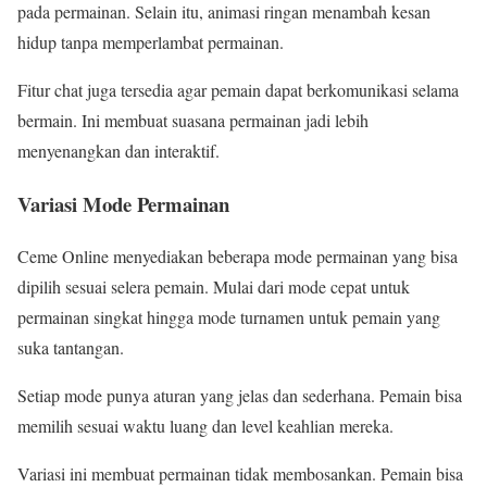
pada permainan. Selain itu, animasi ringan menambah kesan
hidup tanpa memperlambat permainan.
Fitur chat juga tersedia agar pemain dapat berkomunikasi selama
bermain. Ini membuat suasana permainan jadi lebih
menyenangkan dan interaktif.
Variasi Mode Permainan
Ceme Online menyediakan beberapa mode permainan yang bisa
dipilih sesuai selera pemain. Mulai dari mode cepat untuk
permainan singkat hingga mode turnamen untuk pemain yang
suka tantangan.
Setiap mode punya aturan yang jelas dan sederhana. Pemain bisa
memilih sesuai waktu luang dan level keahlian mereka.
Variasi ini membuat permainan tidak membosankan. Pemain bisa