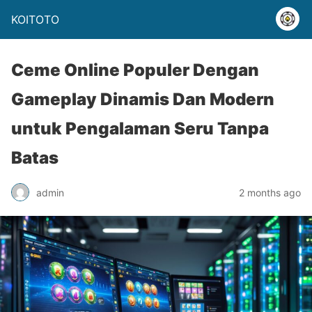
KOITOTO
Ceme Online Populer Dengan
Gameplay Dinamis Dan Modern
untuk Pengalaman Seru Tanpa
Batas
admin
2 months ago