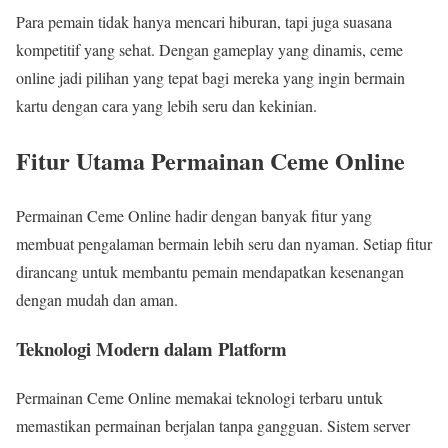
Para pemain tidak hanya mencari hiburan, tapi juga suasana
kompetitif yang sehat. Dengan gameplay yang dinamis, ceme
online jadi pilihan yang tepat bagi mereka yang ingin bermain
kartu dengan cara yang lebih seru dan kekinian.
Fitur Utama Permainan Ceme Online
Permainan Ceme Online hadir dengan banyak fitur yang
membuat pengalaman bermain lebih seru dan nyaman. Setiap fitur
dirancang untuk membantu pemain mendapatkan kesenangan
dengan mudah dan aman.
Teknologi Modern dalam Platform
Permainan Ceme Online memakai teknologi terbaru untuk
memastikan permainan berjalan tanpa gangguan. Sistem server