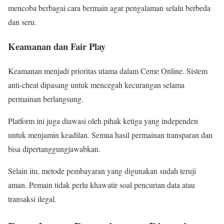
mencoba berbagai cara bermain agar pengalaman selalu berbeda
dan seru.
Keamanan dan Fair Play
Keamanan menjadi prioritas utama dalam Ceme Online. Sistem
anti-cheat dipasang untuk mencegah kecurangan selama
permainan berlangsung.
Platform ini juga diawasi oleh pihak ketiga yang independen
untuk menjamin keadilan. Semua hasil permainan transparan dan
bisa dipertanggungjawabkan.
Selain itu, metode pembayaran yang digunakan sudah teruji
aman. Pemain tidak perlu khawatir soal pencurian data atau
transaksi ilegal.