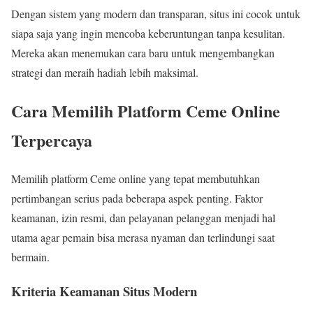
Dengan sistem yang modern dan transparan, situs ini cocok untuk
siapa saja yang ingin mencoba keberuntungan tanpa kesulitan.
Mereka akan menemukan cara baru untuk mengembangkan
strategi dan meraih hadiah lebih maksimal.
Cara Memilih Platform Ceme Online
Terpercaya
Memilih platform Ceme online yang tepat membutuhkan
pertimbangan serius pada beberapa aspek penting. Faktor
keamanan, izin resmi, dan pelayanan pelanggan menjadi hal
utama agar pemain bisa merasa nyaman dan terlindungi saat
bermain.
Kriteria Keamanan Situs Modern