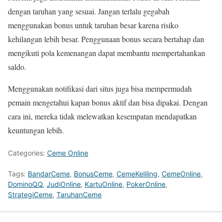
dengan taruhan yang sesuai. Jangan terlalu gegabah
menggunakan bonus untuk taruhan besar karena risiko
kehilangan lebih besar. Penggunaan bonus secara bertahap dan
mengikuti pola kemenangan dapat membantu mempertahankan
saldo.
Menggunakan notifikasi dari situs juga bisa mempermudah
pemain mengetahui kapan bonus aktif dan bisa dipakai. Dengan
cara ini, mereka tidak melewatkan kesempatan mendapatkan
keuntungan lebih.
Categories:
Ceme Online
Tags:
BandarCeme
,
BonusCeme
,
CemeKeliling
,
CemeOnline
,
DominoQQ
,
JudiOnline
,
KartuOnline
,
PokerOnline
,
StrategiCeme
,
TaruhanCeme