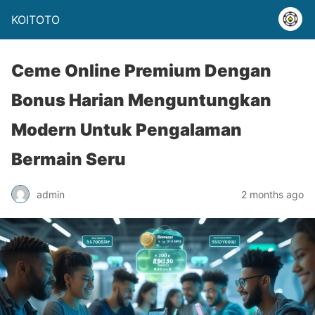
KOITOTO
Ceme Online Premium Dengan
Bonus Harian Menguntungkan
Modern Untuk Pengalaman
Bermain Seru
admin
2 months ago