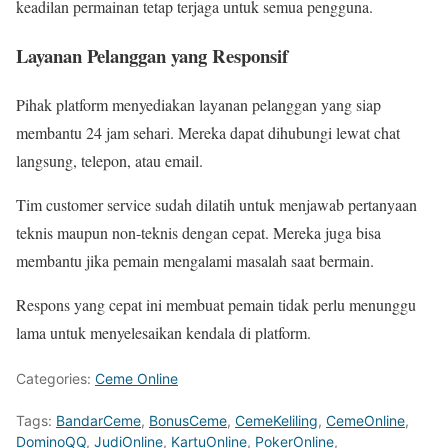
keadilan permainan tetap terjaga untuk semua pengguna.
Layanan Pelanggan yang Responsif
Pihak platform menyediakan layanan pelanggan yang siap
membantu 24 jam sehari. Mereka dapat dihubungi lewat chat
langsung, telepon, atau email.
Tim customer service sudah dilatih untuk menjawab pertanyaan
teknis maupun non-teknis dengan cepat. Mereka juga bisa
membantu jika pemain mengalami masalah saat bermain.
Respons yang cepat ini membuat pemain tidak perlu menunggu
lama untuk menyelesaikan kendala di platform.
Categories:
Ceme Online
Tags:
BandarCeme
,
BonusCeme
,
CemeKeliling
,
CemeOnline
,
DominoQQ
,
JudiOnline
,
KartuOnline
,
PokerOnline
,