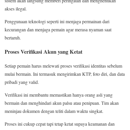
sistem akan langsung memberi peringatan dan menghentikan
akses ilegal.
Penggunaan teknologi seperti ini menjaga permainan dari
kecurangan dan menjaga pemain agar merasa nyaman saat
bertaruh.
Proses Verifikasi Akun yang Ketat
Setiap pemain harus melewati proses verifikasi identitas sebelum
mulai bermain. Ini termasuk mengirimkan KTP, foto diri, dan data
pribadi yang valid.
Verifikasi ini membantu memastikan hanya orang asli yang
bermain dan menghindari akun palsu atau penipuan. Tim akan
meninjau dokumen dengan teliti dalam waktu singkat.
Proses ini cukup cepat tapi tetap ketat supaya keamanan dan