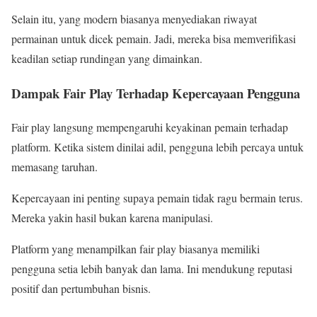
Selain itu, yang modern biasanya menyediakan riwayat
permainan untuk dicek pemain. Jadi, mereka bisa memverifikasi
keadilan setiap rundingan yang dimainkan.
Dampak Fair Play Terhadap Kepercayaan Pengguna
Fair play langsung mempengaruhi keyakinan pemain terhadap
platform. Ketika sistem dinilai adil, pengguna lebih percaya untuk
memasang taruhan.
Kepercayaan ini penting supaya pemain tidak ragu bermain terus.
Mereka yakin hasil bukan karena manipulasi.
Platform yang menampilkan fair play biasanya memiliki
pengguna setia lebih banyak dan lama. Ini mendukung reputasi
positif dan pertumbuhan bisnis.