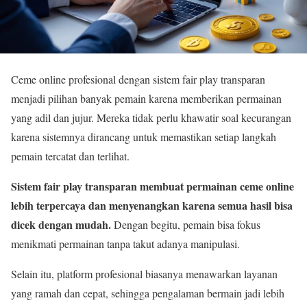
Ceme online profesional dengan sistem fair play transparan
menjadi pilihan banyak pemain karena memberikan permainan
yang adil dan jujur. Mereka tidak perlu khawatir soal kecurangan
karena sistemnya dirancang untuk memastikan setiap langkah
pemain tercatat dan terlihat.
Sistem fair play transparan membuat permainan ceme online
lebih terpercaya dan menyenangkan karena semua hasil bisa
dicek dengan mudah.
Dengan begitu, pemain bisa fokus
menikmati permainan tanpa takut adanya manipulasi.
Selain itu, platform profesional biasanya menawarkan layanan
yang ramah dan cepat, sehingga pengalaman bermain jadi lebih