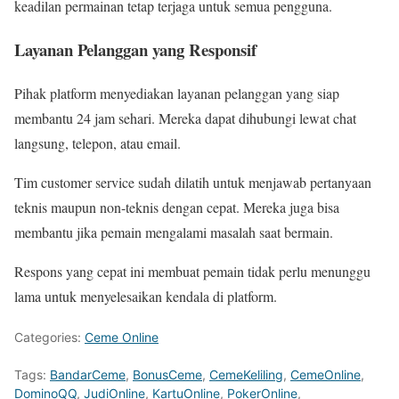
keadilan permainan tetap terjaga untuk semua pengguna.
Layanan Pelanggan yang Responsif
Pihak platform menyediakan layanan pelanggan yang siap
membantu 24 jam sehari. Mereka dapat dihubungi lewat chat
langsung, telepon, atau email.
Tim customer service sudah dilatih untuk menjawab pertanyaan
teknis maupun non-teknis dengan cepat. Mereka juga bisa
membantu jika pemain mengalami masalah saat bermain.
Respons yang cepat ini membuat pemain tidak perlu menunggu
lama untuk menyelesaikan kendala di platform.
Categories:
Ceme Online
Tags:
BandarCeme
,
BonusCeme
,
CemeKeliling
,
CemeOnline
,
DominoQQ
,
JudiOnline
,
KartuOnline
,
PokerOnline
,