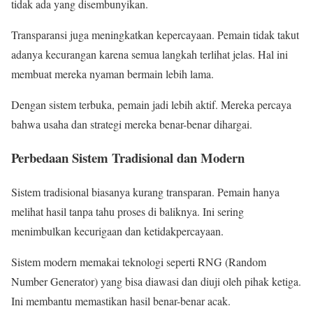
tidak ada yang disembunyikan.
Transparansi juga meningkatkan kepercayaan. Pemain tidak takut
adanya kecurangan karena semua langkah terlihat jelas. Hal ini
membuat mereka nyaman bermain lebih lama.
Dengan sistem terbuka, pemain jadi lebih aktif. Mereka percaya
bahwa usaha dan strategi mereka benar-benar dihargai.
Perbedaan Sistem Tradisional dan Modern
Sistem tradisional biasanya kurang transparan. Pemain hanya
melihat hasil tanpa tahu proses di baliknya. Ini sering
menimbulkan kecurigaan dan ketidakpercayaan.
Sistem modern memakai teknologi seperti RNG (Random
Number Generator) yang bisa diawasi dan diuji oleh pihak ketiga.
Ini membantu memastikan hasil benar-benar acak.