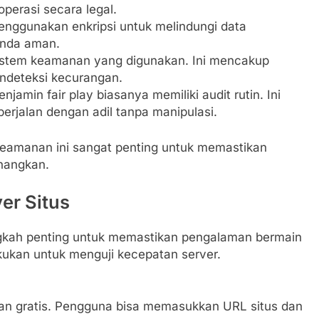
perasi secara legal.
menggunakan enkripsi untuk melindungi data
Anda aman.
 sistem keamanan yang digunakan. Ini mencakup
ndeteksi kecurangan.
njamin fair play biasanya memiliki audit rutin. Ini
jalan dengan adil tanpa manipulasi.
r keamanan ini sangat penting untuk memastikan
nangkan.
er Situs
ngkah penting untuk memastikan pengalaman bermain
kukan untuk menguji kecepatan server.
tan gratis. Pengguna bisa memasukkan URL situs dan