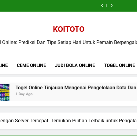
Togel
Judi
Online
Mengenal
Tinjauan
Memahami
Online
Mengenal
Tinjauan
Online
Bola
Mengenal
Standar
Mengenai
Perkembangan
Mengenal
Standar
Mengenai
Memahami
Online
Jenis
Keamanan
Pengelolaan
Ekosistem
Jenis
Keamanan
Pengelolaan
Perkembangan
Mengenal
Pasar
Pada
Data
Permainan
Pasar
Pada
Data
Ekosistem
Jenis
dan
Platform
Dan
Angka
dan
Platform
Dan
Permainan
Pasar
KOITOTO
Aturan
Digital
Informasi
Digital
Aturan
Digital
Informasi
Angka
dan
Dasar
Modern
Historis
yang
Dasar
Modern
Historis
Digital
Aturan
Taruhan
untuk
yang
Seru
Taruhan
untuk
yang
yang
Dasar
l Online: Prediksi Dan Tips Setiap Hari Untuk Pemain Berpenga
Olahraga
Pemula
Mudah
dan
Olahraga
Pemula
Mudah
Seru
Taruhan
dengan
Dipahami
Mudah
dengan
Dipahami
dan
Olahraga
Mudah
Dimainkan
Mudah
Mudah
dengan
dan
dan
Dimainkan
Mudah
Seru
Seru
dan
LINE
CEME ONLINE
JUDI BOLA ONLINE
TOGEL ONLINE
Seru
Online Tinjauan Mengenai Pengelolaan Data Dan Informasi Hi
go
dengan Server Tercepat: Temukan Pilihan Terbaik untuk Penga