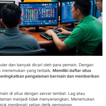
uler dan banyak dicari oleh para pemain. Dengan
uk menemukan yang terbaik.
Memiliki daftar situs
 meningkatkan pengalaman bermain dan memberikan
rmain di situs dengan server lambat. Lag atau
alaman menjadi tidak menyenangkan. Menemukan
ntuk menikmati setiap detik permainan.