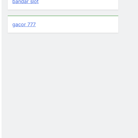
bandar slot
gacor 777