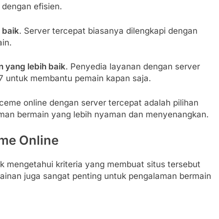
dengan efisien.
 baik
. Server tercepat biasanya dilengkapi dengan
in.
 yang lebih baik
. Penyedia layanan dengan server
/7 untuk membantu pemain kapan saja.
ceme online dengan server tercepat adalah pilihan
laman bermain yang lebih nyaman dan menyenangkan.
me Online
uk mengetahui kriteria yang membuat situs tersebut
rmainan juga sangat penting untuk pengalaman bermain