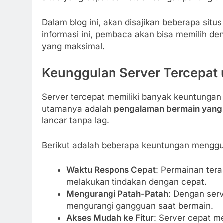
Dalam blog ini, akan disajikan beberapa sit
informasi ini, pembaca akan bisa memilih d
yang maksimal.
Keunggulan Server Tercepat
Server tercepat memiliki banyak keuntungan
utamanya adalah
pengalaman bermain yang 
lancar tanpa lag.
Berikut adalah beberapa keuntungan menggu
Waktu Respons Cepat
: Permainan tera
melakukan tindakan dengan cepat.
Mengurangi Patah-Patah
: Dengan serv
mengurangi gangguan saat bermain.
Akses Mudah ke Fitur
: Server cepat m