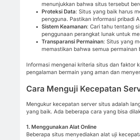
menunjukkan bahwa situs tersebut bero
Proteksi Data
: Situs yang baik harus 
pengguna. Pastikan informasi pribadi 
Sistem Keamanan
: Cari tahu tentang
penggunaan perangkat lunak untuk me
Transparansi Permainan
: Situs yang me
memastikan bahwa semua permainan ber
Informasi mengenai kriteria situs dan fakto
pengalaman bermain yang aman dan menye
Cara Menguji Kecepatan Serv
Mengukur kecepatan server situs adalah la
yang baik. Ada beberapa cara yang bisa dila
1. Menggunakan Alat Online
Beberapa situs menyediakan alat uji kecepa