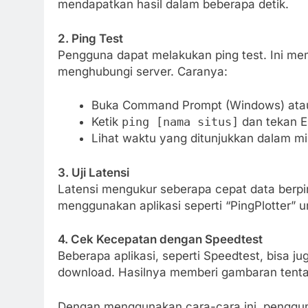
mendapatkan hasil dalam beberapa detik.
2. Ping Test
Pengguna dapat melakukan ping test. Ini m
menghubungi server. Caranya:
Buka Command Prompt (Windows) atau
Ketik
ping [nama situs]
dan tekan E
Lihat waktu yang ditunjukkan dalam mil
3. Uji Latensi
Latensi mengukur seberapa cepat data berpi
menggunakan aplikasi seperti “PingPlotter” u
4. Cek Kecepatan dengan Speedtest
Beberapa aplikasi, seperti Speedtest, bisa 
download. Hasilnya memberi gambaran tenta
Dengan menggunakan cara-cara ini, pengguna 