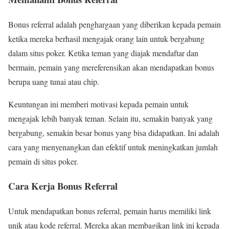
Bonus referral adalah penghargaan yang diberikan kepada pemain
ketika mereka berhasil mengajak orang lain untuk bergabung
dalam situs poker. Ketika teman yang diajak mendaftar dan
bermain, pemain yang mereferensikan akan mendapatkan bonus
berupa uang tunai atau chip.
Keuntungan ini memberi motivasi kepada pemain untuk
mengajak lebih banyak teman. Selain itu, semakin banyak yang
bergabung, semakin besar bonus yang bisa didapatkan. Ini adalah
cara yang menyenangkan dan efektif untuk meningkatkan jumlah
pemain di situs poker.
Cara Kerja Bonus Referral
Untuk mendapatkan bonus referral, pemain harus memiliki link
unik atau kode referral. Mereka akan membagikan link ini kepada