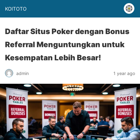
KOITOTO
Daftar Situs Poker dengan Bonus
Referral Menguntungkan untuk
Kesempatan Lebih Besar!
admin
1 year ago