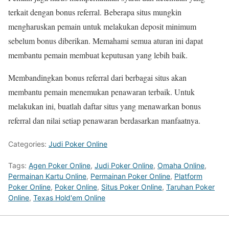
terkait dengan bonus referral. Beberapa situs mungkin
mengharuskan pemain untuk melakukan deposit minimum
sebelum bonus diberikan. Memahami semua aturan ini dapat
membantu pemain membuat keputusan yang lebih baik.
Membandingkan bonus referral dari berbagai situs akan
membantu pemain menemukan penawaran terbaik. Untuk
melakukan ini, buatlah daftar situs yang menawarkan bonus
referral dan nilai setiap penawaran berdasarkan manfaatnya.
Categories:
Judi Poker Online
Tags:
Agen Poker Online
,
Judi Poker Online
,
Omaha Online
,
Permainan Kartu Online
,
Permainan Poker Online
,
Platform
Poker Online
,
Poker Online
,
Situs Poker Online
,
Taruhan Poker
Online
,
Texas Hold'em Online