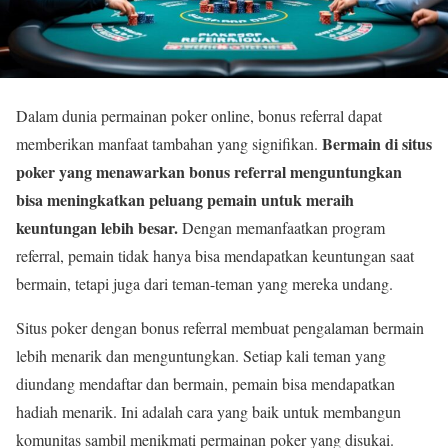
Dalam dunia permainan poker online, bonus referral dapat
Bermain di situs
memberikan manfaat tambahan yang signifikan.
poker yang menawarkan bonus referral menguntungkan
bisa meningkatkan peluang pemain untuk meraih
keuntungan lebih besar.
Dengan memanfaatkan program
referral, pemain tidak hanya bisa mendapatkan keuntungan saat
bermain, tetapi juga dari teman-teman yang mereka undang.
Situs poker dengan bonus referral membuat pengalaman bermain
lebih menarik dan menguntungkan. Setiap kali teman yang
diundang mendaftar dan bermain, pemain bisa mendapatkan
hadiah menarik. Ini adalah cara yang baik untuk membangun
komunitas sambil menikmati permainan poker yang disukai.