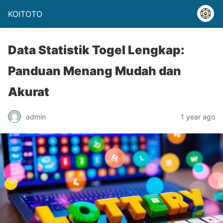
KOITOTO
Data Statistik Togel Lengkap:
Panduan Menang Mudah dan
Akurat
admin
1 year ago