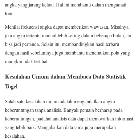
angka yang jarang keluar. Hal ini membantu dalam mengamati
tren.
Menilai frekuensi angka dapat memberikan wawasan. Misalnya,
jika angka tertentu muncul lebih sering dalam beberapa bulan, itu
bisa jadi pertanda. Selain itu, membandingkan hasil terbaru
dengan hasil sebelumnya juga membantu menemukan pola yang
mungkin tidak terlihat.
Kesalahan Umum dalam Membaca Data Statistik
Togel
Salah satu kesalahan umum adalah mengandalkan angka
keberuntungan tanpa analisis. Banyak pemain berharap pada
keberuntungan, padahal analisis data dapat menawarkan informasi
yang lebih baik. Mengabaikan data lama juga merupakan
kesalahan.