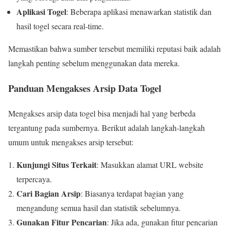
Aplikasi Togel
: Beberapa aplikasi menawarkan statistik dan
hasil togel secara real-time.
Memastikan bahwa sumber tersebut memiliki reputasi baik adalah
langkah penting sebelum menggunakan data mereka.
Panduan Mengakses Arsip Data Togel
Mengakses arsip data togel bisa menjadi hal yang berbeda
tergantung pada sumbernya. Berikut adalah langkah-langkah
umum untuk mengakses arsip tersebut:
Kunjungi Situs Terkait
: Masukkan alamat URL website
terpercaya.
Cari Bagian Arsip
: Biasanya terdapat bagian yang
mengandung semua hasil dan statistik sebelumnya.
Gunakan Fitur Pencarian
: Jika ada, gunakan fitur pencarian