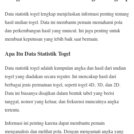
Data statistik togel lengkap menjelaskan informasi penting tentang
hasil undian togel. Data ini membantu pemain memahami pola
dan perkembangan hasil yang muncul. Ini juga penting untuk
membuat keputusan yang lebih baik saat bermain.
Apa Itu Data Statistik Togel
Data statistik togel adalah kumpulan angka dan hasil dari undian
togel yang diadakan secara reguler. Ini mencakup hasil dari
berbagai jenis permainan togel, seperti togel 4D, 3D, dan 2D.
Data ini biasanya disajikan dalam bentuk tabel yang berisi
tanggal, nomor yang keluar, dan frekuensi munculnya angka
tertentu.
Informasi ini penting karena dapat membantu pemain
menganalisis dan melihat pola. Dengan mengamati angka yang