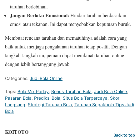
taruhan berlebihan.
Jangan Berlaku Emosional:
Hindari taruhan berdasarkan
emosi atau tekanan. Ini dapat menyebabkan keputusan buruk.
Membuat rencana taruhan dan mematuhinya adalah cara yang
baik untuk menjaga pengalaman taruhan tetap positif. Dengan
langkah-langkah ini, pemain dapat menikmati taruhan online
dengan lebih bertanggung jawab.
Categories:
Judi Bola Online
Tags:
Bola Mix Parlay
,
Bonus Taruhan Bola
,
Judi Bola Online
,
Pasaran Bola
,
Prediksi Bola
,
Situs Bola Terpercaya
,
Skor
Langsung
,
Strategi Taruhan Bola
,
Taruhan Sepakbola Tips Judi
Bola
KOITOTO
Back to top