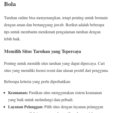
Bola
Taruhan online bisa menyenangkan, tetapi penting untuk bermain
dengan aman dan bertanggung jawab. Berikut adalah beberapa
tips untuk membantu menikmati pengalaman taruhan dengan
lebih baik.
Memilih Situs Taruhan yang Tepercaya
Penting untuk memilih situs taruhan yang dapat dipercaya. Cari
situs yang memiliki lisensi resmi dan ulasan positif dari pengguna.
Beberapa kriteria yang perlu diperhatikan:
Keamanan:
Pastikan situs menggunakan sistem keamanan
yang baik untuk melindungi data pribadi.
Layanan Pelanggan:
Pilih situs dengan layanan pelanggan