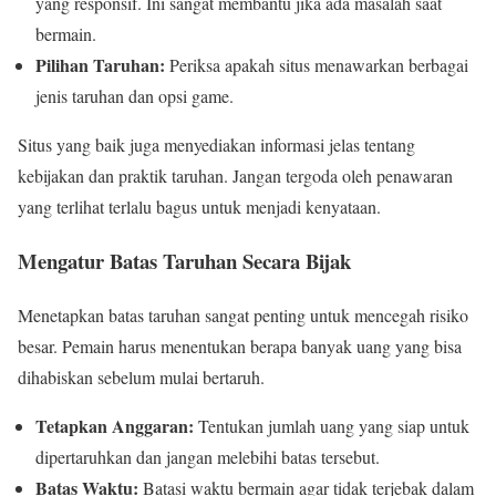
yang responsif. Ini sangat membantu jika ada masalah saat
bermain.
Pilihan Taruhan:
Periksa apakah situs menawarkan berbagai
jenis taruhan dan opsi game.
Situs yang baik juga menyediakan informasi jelas tentang
kebijakan dan praktik taruhan. Jangan tergoda oleh penawaran
yang terlihat terlalu bagus untuk menjadi kenyataan.
Mengatur Batas Taruhan Secara Bijak
Menetapkan batas taruhan sangat penting untuk mencegah risiko
besar. Pemain harus menentukan berapa banyak uang yang bisa
dihabiskan sebelum mulai bertaruh.
Tetapkan Anggaran:
Tentukan jumlah uang yang siap untuk
dipertaruhkan dan jangan melebihi batas tersebut.
Batas Waktu:
Batasi waktu bermain agar tidak terjebak dalam