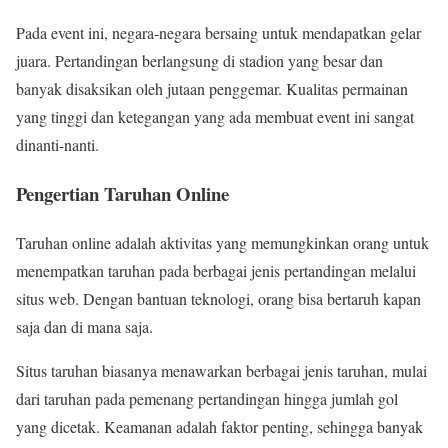
Pada event ini, negara-negara bersaing untuk mendapatkan gelar
juara. Pertandingan berlangsung di stadion yang besar dan
banyak disaksikan oleh jutaan penggemar. Kualitas permainan
yang tinggi dan ketegangan yang ada membuat event ini sangat
dinanti-nanti.
Pengertian Taruhan Online
Taruhan online adalah aktivitas yang memungkinkan orang untuk
menempatkan taruhan pada berbagai jenis pertandingan melalui
situs web. Dengan bantuan teknologi, orang bisa bertaruh kapan
saja dan di mana saja.
Situs taruhan biasanya menawarkan berbagai jenis taruhan, mulai
dari taruhan pada pemenang pertandingan hingga jumlah gol
yang dicetak. Keamanan adalah faktor penting, sehingga banyak