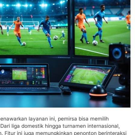
nawarkan layanan ini, pemirsa bisa memilih
Dari liga domestik hingga turnamen internasional,
 Fitur ini juga memungkinkan penonton berinteraksi