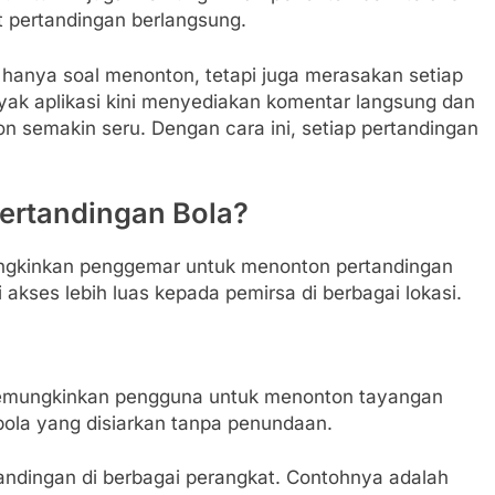
t pertandingan berlangsung.
k hanya soal menonton, tetapi juga merasakan setiap
k aplikasi kini menyediakan komentar langsung dan
 semakin seru. Dengan cara ini, setiap pertandingan
Pertandingan Bola?
mungkinkan penggemar untuk menonton pertandingan
 akses lebih luas kepada pemirsa di berbagai lokasi.
g memungkinkan pengguna untuk menonton tayangan
 bola yang disiarkan tanpa penundaan.
rtandingan di berbagai perangkat. Contohnya adalah