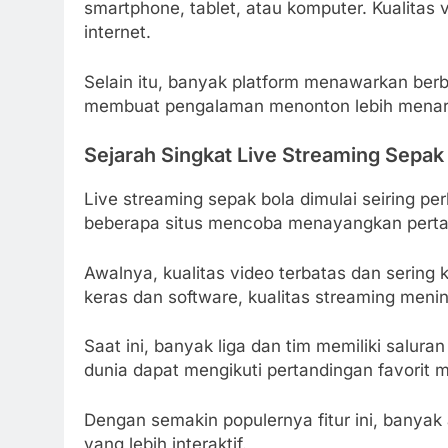
smartphone, tablet, atau komputer. Kualitas 
internet.
Selain itu, banyak platform menawarkan berb
membuat pengalaman menonton lebih menari
Sejarah Singkat Live Streaming Sepak
Live streaming sepak bola dimulai seiring pe
beberapa situs mencoba menayangkan pertan
Awalnya, kualitas video terbatas dan sering
keras dan software, kualitas streaming menin
Saat ini, banyak liga dan tim memiliki salur
dunia dapat mengikuti pertandingan favorit 
Dengan semakin populernya fitur ini, banya
yang lebih interaktif.