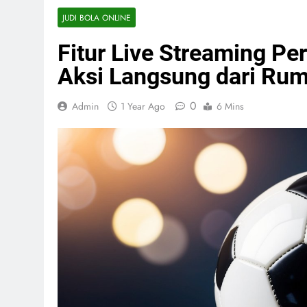
JUDI BOLA ONLINE
Fitur Live Streaming Pe
Aksi Langsung dari Rum
0
Admin
1 Year Ago
6 Mins