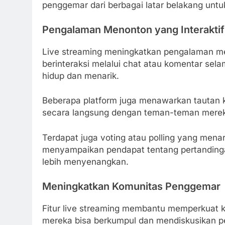
penggemar dari berbagai latar belakang unt
Pengalaman Menonton yang Interaktif
Live streaming meningkatkan pengalaman men
berinteraksi melalui chat atau komentar sel
hidup dan menarik.
Beberapa platform juga menawarkan tautan k
secara langsung dengan teman-teman mere
Terdapat juga voting atau polling yang men
menyampaikan pendapat tentang pertanding
lebih menyenangkan.
Meningkatkan Komunitas Penggemar
Fitur live streaming membantu memperkuat 
mereka bisa berkumpul dan mendiskusikan pe