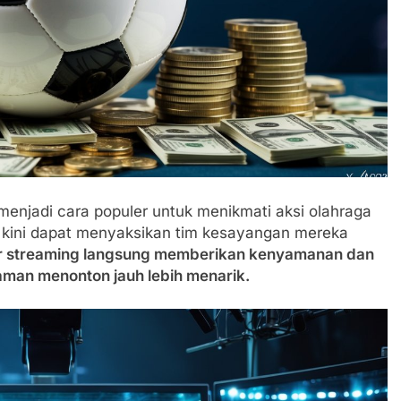
menjadi cara populer untuk menikmati aksi olahraga
kini dapat menyaksikan tim kesayangan mereka
ur streaming langsung memberikan kenyamanan dan
aman menonton jauh lebih menarik.