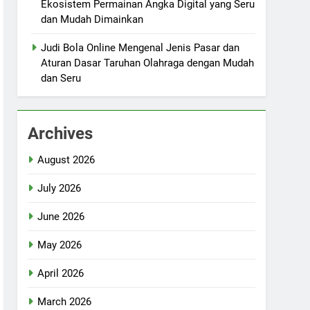
Ekosistem Permainan Angka Digital yang Seru
dan Mudah Dimainkan
Judi Bola Online Mengenal Jenis Pasar dan
Aturan Dasar Taruhan Olahraga dengan Mudah
dan Seru
Archives
August 2026
July 2026
June 2026
May 2026
April 2026
March 2026