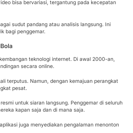
video bisa bervariasi, tergantung pada kecepatan
agai sudut pandang atau analisis langsung. Ini
k bagi penggemar.
 Bola
rkembangan teknologi internet. Di awal 2000-an,
dingan secara online.
 kali terputus. Namun, dengan kemajuan perangkat
gkat pesat.
an resmi untuk siaran langsung. Penggemar di seluruh
mereka kapan saja dan di mana saja.
k aplikasi juga menyediakan pengalaman menonton