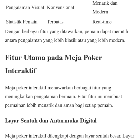
Menarik dan
Pengalaman Visual
Konvensional
Modern
Statistik Pemain
Terbatas
Real-time
Dengan berbagai fitur yang ditawarkan, pemain dapat memilih
antara pengalaman yang lebih klasik atau yang lebih modern.
Fitur Utama pada Meja Poker
Interaktif
Meja poker interaktif menawarkan berbagai fitur yang
meningkatkan pengalaman bermain. Fitur-fitur ini membuat
permainan lebih menarik dan aman bagi setiap pemain.
Layar Sentuh dan Antarmuka Digital
Meja poker interaktif dilengkapi dengan layar sentuh besar. Layar