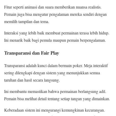
Fitur seperti animasi dan suara memberikan nuansa realistis.
Pemain juga bisa mengatur pengalaman mereka sendiri dengan
memilih tampilan dan tema.
Interaksi yang lebih baik membuat permainan terasa lebih hidup.
Ini menarik baik bagi pemula maupun pemain berpengalaman.
Transparansi dan Fair Play
Transparansi adalah kunci dalam bermain poker. Meja interaktif
sering dilengkapi dengan sistem yang menunjukkan semua
taruhan dan hasil secara langsung.
Ini membantu memastikan bahwa permainan berlangsung adil.
Pemain bisa melihat detail tentang setiap tangan yang dimainkan.
Keberadaan sistem ini mengurangi kemungkinan kecurangan.