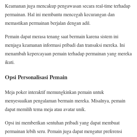
Keamanan juga mencakup pengawasan secara real-time terhadap
permainan. Hal ini membantu mencegah kecurangan dan
memastikan permainan berjalan dengan adil.
Pemain dapat merasa tenang saat bermain karena sistem ini
menjaga keamanan informasi pribadi dan transaksi mereka. Ini
menambah kepercayaan pemain terhadap permainan yang mereka
ikuti.
Opsi Personalisasi Pemain
Meja poker interaktif memungkinkan pemain untuk
menyesuaikan pengalaman bermain mereka. Misalnya, pemain
dapat memilih tema meja atau avatar unik.
Opsi ini memberikan sentuhan pribadi yang dapat membuat
permainan lebih seru. Pemain juga dapat mengatur preferensi