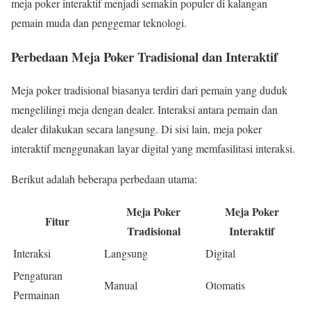
meja poker interaktif menjadi semakin populer di kalangan
pemain muda dan penggemar teknologi.
Perbedaan Meja Poker Tradisional dan Interaktif
Meja poker tradisional biasanya terdiri dari pemain yang duduk
mengelilingi meja dengan dealer. Interaksi antara pemain dan
dealer dilakukan secara langsung. Di sisi lain, meja poker
interaktif menggunakan layar digital yang memfasilitasi interaksi.
Berikut adalah beberapa perbedaan utama:
Meja Poker
Meja Poker
Fitur
Tradisional
Interaktif
Interaksi
Langsung
Digital
Pengaturan
Manual
Otomatis
Permainan