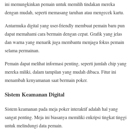
ini memungkinkan pemain untuk memilih tindakan mereka
dengan mudah, seperti memasang taruhan atau mengecek kartu.
Antarmuka digital yang user-friendly membuat pemain baru pun
dapat memahami cara bermain dengan cepat. Grafik yang jelas
dan warna yang menarik juga membantu menjaga fokus pemain
selama permainan.
Pemain dapat melihat informasi penting, seperti jumlah chip yang
mereka miliki, dalam tampilan yang mudah dibaca. Fitur ini
menambah kenyamanan saat bermain poker.
Sistem Keamanan Digital
Sistem keamanan pada meja poker interaktif adalah hal yang
sangat penting. Meja ini biasanya memiliki enkripsi tingkat tinggi
untuk melindungi data pemain.