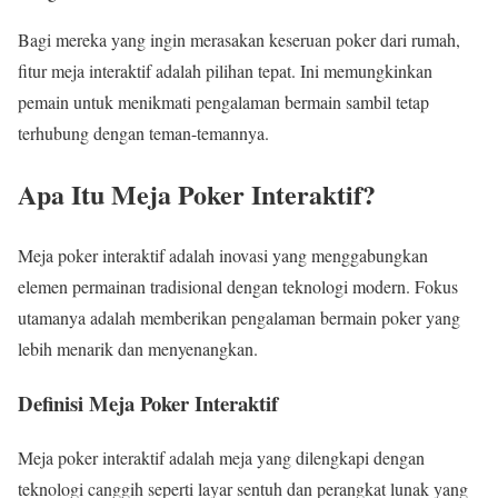
Bagi mereka yang ingin merasakan keseruan poker dari rumah,
fitur meja interaktif adalah pilihan tepat. Ini memungkinkan
pemain untuk menikmati pengalaman bermain sambil tetap
terhubung dengan teman-temannya.
Apa Itu Meja Poker Interaktif?
Meja poker interaktif adalah inovasi yang menggabungkan
elemen permainan tradisional dengan teknologi modern. Fokus
utamanya adalah memberikan pengalaman bermain poker yang
lebih menarik dan menyenangkan.
Definisi Meja Poker Interaktif
Meja poker interaktif adalah meja yang dilengkapi dengan
teknologi canggih seperti layar sentuh dan perangkat lunak yang