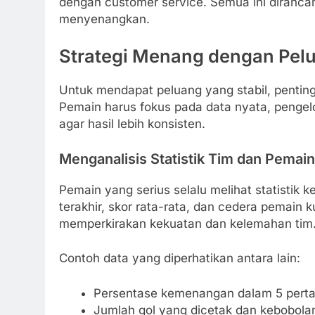
dengan customer service. Semua ini dirancang
menyenangkan.
Strategi Menang dengan Pelu
Untuk mendapat peluang yang stabil, pentin
Pemain harus fokus pada data nyata, pengelo
agar hasil lebih konsisten.
Menganalisis Statistik Tim dan Pemain
Pemain yang serius selalu melihat statistik 
terakhir, skor rata-rata, dan cedera pemain k
memperkirakan kekuatan dan kelemahan tim
Contoh data yang diperhatikan antara lain:
Persentase kemenangan dalam 5 pertan
Jumlah gol yang dicetak dan kebobola