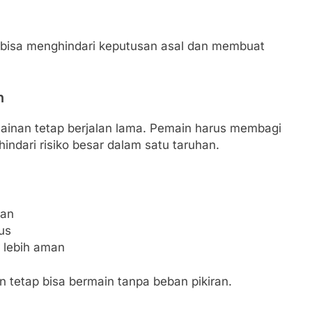
a
 bisa menghindari keputusan asal dan membuat
n
inan tetap berjalan lama. Pemain harus membagi
indari risiko besar dalam satu taruhan.
ian
us
 lebih aman
 tetap bisa bermain tanpa beban pikiran.