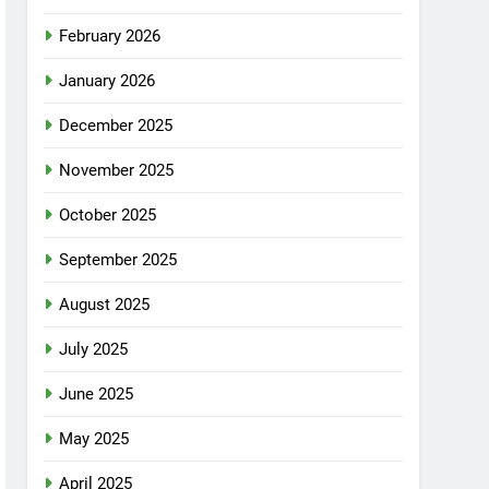
February 2026
January 2026
December 2025
November 2025
October 2025
September 2025
August 2025
July 2025
June 2025
May 2025
April 2025