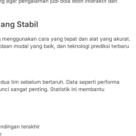
 agar pengalaman judi bola lebih interaktif dan
ang Stabil
g menggunakan cara yang tepat dan alat yang akurat.
laan modal yang baik, dan teknologi prediksi terbaru
kedua tim sebelum bertaruh. Data seperti performa
unci sangat penting. Statistik ini membantu
.
dingan terakhir
n