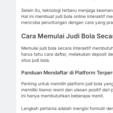
Selain itu, teknologi terbaru menjaga keam
Hal ini membuat judi bola online interaktif me
mencoba peruntungan dengan cara yang prak
Cara Memulai Judi Bola Secar
Memulai judi bola secara interaktif membutu
harus tahu cara daftar, melakukan deposit 
situs judi bola.
Panduan Mendaftar di Platform Terpe
Penting untuk memilih platform judi bola ya
memiliki lisensi resmi dan ulasan positif dari
ini hanya membutuhkan beberapa menit.
Langkah pertama adalah mengisi formulir den