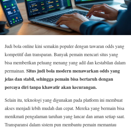
Judi bola online kini semakin populer dengan tawaran odds yang
kompetitif dan transparan. Banyak pemain mencari situs yang
bisa memberikan peluang menang yang adil dan kestabilan dalam
Situs judi bola modern menawarkan odds yang
permainan.
jelas dan stabil, sehingga pemain bisa bertaruh dengan
percaya diri tanpa khawatir akan kecurangan.
Selain itu, teknologi yang digunakan pada platform ini membuat
akses menjadi lebih mudah dan cepat. Mereka yang bermain bisa
menikmati pengalaman taruhan yang lancar dan aman setiap saat.
Transparansi dalam sistem pun membantu pemain memantau