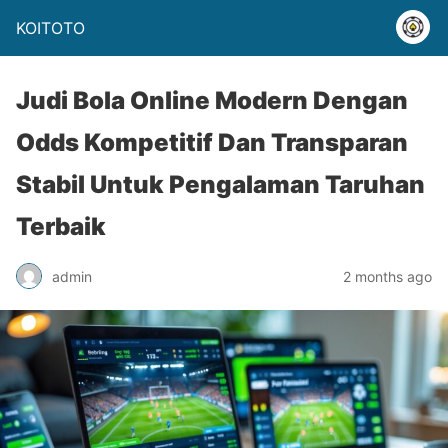
KOITOTO
Judi Bola Online Modern Dengan
Odds Kompetitif Dan Transparan
Stabil Untuk Pengalaman Taruhan
Terbaik
admin
2 months ago