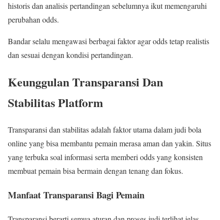
historis dan analisis pertandingan sebelumnya ikut memengaruhi
perubahan odds.
Bandar selalu mengawasi berbagai faktor agar odds tetap realistis
dan sesuai dengan kondisi pertandingan.
Keunggulan Transparansi Dan
Stabilitas Platform
Transparansi dan stabilitas adalah faktor utama dalam judi bola
online yang bisa membantu pemain merasa aman dan yakin. Situs
yang terbuka soal informasi serta memberi odds yang konsisten
membuat pemain bisa bermain dengan tenang dan fokus.
Manfaat Transparansi Bagi Pemain
Transparansi berarti semua aturan dan proses judi terlihat jelas