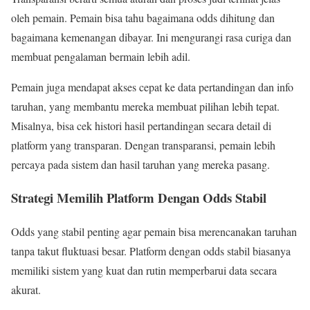
oleh pemain. Pemain bisa tahu bagaimana odds dihitung dan
bagaimana kemenangan dibayar. Ini mengurangi rasa curiga dan
membuat pengalaman bermain lebih adil.
Pemain juga mendapat akses cepat ke data pertandingan dan info
taruhan, yang membantu mereka membuat pilihan lebih tepat.
Misalnya, bisa cek histori hasil pertandingan secara detail di
platform yang transparan. Dengan transparansi, pemain lebih
percaya pada sistem dan hasil taruhan yang mereka pasang.
Strategi Memilih Platform Dengan Odds Stabil
Odds yang stabil penting agar pemain bisa merencanakan taruhan
tanpa takut fluktuasi besar. Platform dengan odds stabil biasanya
memiliki sistem yang kuat dan rutin memperbarui data secara
akurat.