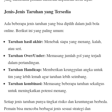
Jenis-Jenis Taruhan yang Tersedia
Ada beberapa jenis taruhan yang bisa dipilih dalam judi bola
online. Berikut ini yang paling umum:
Taruhan hasil akhir:
Menebak siapa yang menang, kalah,
atau seri.
Taruhan Over/Under:
Memasang jumlah gol yang terjadi
dalam pertandingan.
Taruhan Handicap:
Memberikan keunggulan angka untuk
tim yang lebih lemah agar taruhan lebih seimbang.
Taruhan kombinasi:
Memasang beberapa taruhan sekaligus
untuk meningkatkan potensi menang.
Setiap jenis taruhan punya tingkat risiko dan keuntungan berbeda.
Pemain bisa mencoba berbagai jenis sesuai strategi dan