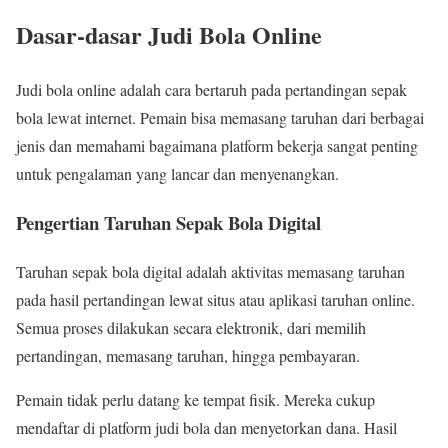
Dasar-dasar Judi Bola Online
Judi bola online adalah cara bertaruh pada pertandingan sepak
bola lewat internet. Pemain bisa memasang taruhan dari berbagai
jenis dan memahami bagaimana platform bekerja sangat penting
untuk pengalaman yang lancar dan menyenangkan.
Pengertian Taruhan Sepak Bola Digital
Taruhan sepak bola digital adalah aktivitas memasang taruhan
pada hasil pertandingan lewat situs atau aplikasi taruhan online.
Semua proses dilakukan secara elektronik, dari memilih
pertandingan, memasang taruhan, hingga pembayaran.
Pemain tidak perlu datang ke tempat fisik. Mereka cukup
mendaftar di platform judi bola dan menyetorkan dana. Hasil