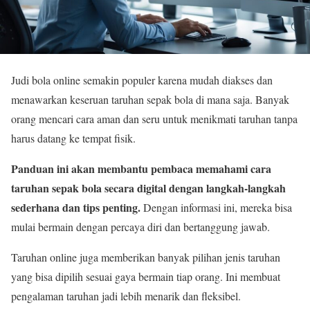
Judi bola online semakin populer karena mudah diakses dan
menawarkan keseruan taruhan sepak bola di mana saja. Banyak
orang mencari cara aman dan seru untuk menikmati taruhan tanpa
harus datang ke tempat fisik.
Panduan ini akan membantu pembaca memahami cara
taruhan sepak bola secara digital dengan langkah-langkah
sederhana dan tips penting.
Dengan informasi ini, mereka bisa
mulai bermain dengan percaya diri dan bertanggung jawab.
Taruhan online juga memberikan banyak pilihan jenis taruhan
yang bisa dipilih sesuai gaya bermain tiap orang. Ini membuat
pengalaman taruhan jadi lebih menarik dan fleksibel.