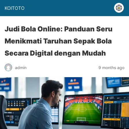
KOITOTO
Judi Bola Online: Panduan Seru
Menikmati Taruhan Sepak Bola
Secara Digital dengan Mudah
admin
9 months ago