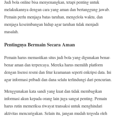
Judi bola online bisa menyenangkan, tetapi penting untuk
melakukannya dengan cara yang aman dan bertanggung jawab.
Pemain perlu menjaga batas taruhan, mengelola waktu, dan
menjaga keseimbangan hidup agar taruhan tidak menjadi
masalah.
Pentingnya Bermain Secara Aman
Pemain harus memastikan situs judi bola yang digunakan benar-
benar aman dan terpercaya. Mereka harus memilih platform
dengan lisensi resmi dan fitur keamanan seperti enkripsi data. Ini
agar informasi pribadi dan dana selalu terlindungi dari pencurian.
Menggunakan kata sandi yang kuat dan tidak membagikan
informasi akun kepada orang lain juga sangat penting. Pemain
harus rutin memeriksa riwayat transaksi untuk menghindari
aktivitas mencurigakan. Selain itu, jangan mudah tergoda oleh