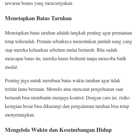
tawaran bonus yang mencurigakan.
Menetapkan Batas Taruhan
Menetapkan batas taruhan adalah langkah penting agar permainan
tetap terkendali. Pemain sebaiknya menentukan jumlah uang yang
siap mereka keluarkan sebelum mulai bertaruh. Bila sudah
mencapai batas itu, mereka harus berhenti tanpa mencoba balik
modal.
Penting juga untuk membuat batas waktu taruhan agar tidak
terlalu lama bermain. Menulis atau mencatat pengeluaran saat
bertaruh bisa membantu menjaga kontrol. Dengan cara ini, risiko
kerugian besar bisa dikurangi dan pengalaman taruhan bisa tetap
menyenangkan.
Mengelola Waktu dan Keseimbangan Hidup