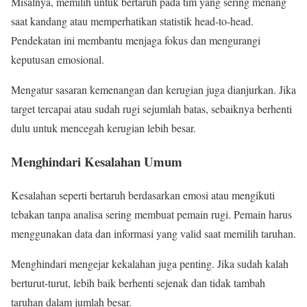
Misalnya, memilih untuk bertaruh pada tim yang sering menang
saat kandang atau memperhatikan statistik head-to-head.
Pendekatan ini membantu menjaga fokus dan mengurangi
keputusan emosional.
Mengatur sasaran kemenangan dan kerugian juga dianjurkan. Jika
target tercapai atau sudah rugi sejumlah batas, sebaiknya berhenti
dulu untuk mencegah kerugian lebih besar.
Menghindari Kesalahan Umum
Kesalahan seperti bertaruh berdasarkan emosi atau mengikuti
tebakan tanpa analisa sering membuat pemain rugi. Pemain harus
menggunakan data dan informasi yang valid saat memilih taruhan.
Menghindari mengejar kekalahan juga penting. Jika sudah kalah
berturut-turut, lebih baik berhenti sejenak dan tidak tambah
taruhan dalam jumlah besar.