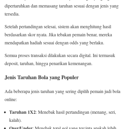
dipertaruhkan dan memasang taruhan sesuai dengan jenis yang
tersedia.
Setelah pertandingan selesai, sistem akan menghitung hasil
berdasarkan skor nyata. Jika tebakan pemain benar, mereka
mendapatkan hadiah sesuai dengan odds yang berlaku.
Semua proses transaksi dilakukan secara digital. Ini termasuk
deposit, taruhan, hingga penarikan kemenangan.
Jenis Taruhan Bola yang Populer
Ada beberapa jenis taruhan yang sering dipilih pemain judi bola
online:
Taruhan 1X2
: Menebak hasil pertandingan (menang, seri,
kalah).
Over/Under
: Menebak total gol yang tercipta apakah lebih