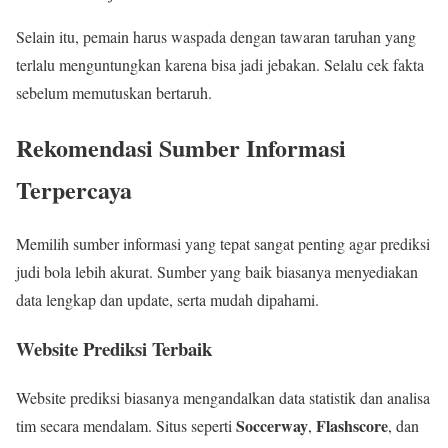
Selain itu, pemain harus waspada dengan tawaran taruhan yang
terlalu menguntungkan karena bisa jadi jebakan. Selalu cek fakta
sebelum memutuskan bertaruh.
Rekomendasi Sumber Informasi
Terpercaya
Memilih sumber informasi yang tepat sangat penting agar prediksi
judi bola lebih akurat. Sumber yang baik biasanya menyediakan
data lengkap dan update, serta mudah dipahami.
Website Prediksi Terbaik
Website prediksi biasanya mengandalkan data statistik dan analisa
Soccerway
Flashscore
tim secara mendalam. Situs seperti
,
, dan