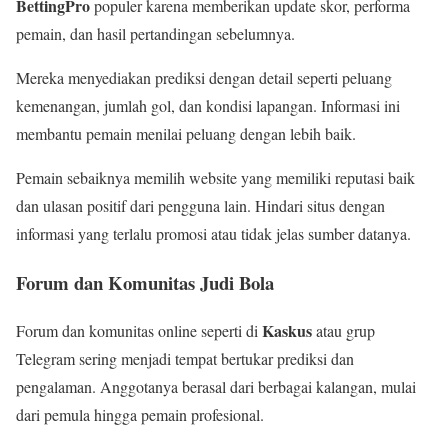
BettingPro
populer karena memberikan update skor, performa
pemain, dan hasil pertandingan sebelumnya.
Mereka menyediakan prediksi dengan detail seperti peluang
kemenangan, jumlah gol, dan kondisi lapangan. Informasi ini
membantu pemain menilai peluang dengan lebih baik.
Pemain sebaiknya memilih website yang memiliki reputasi baik
dan ulasan positif dari pengguna lain. Hindari situs dengan
informasi yang terlalu promosi atau tidak jelas sumber datanya.
Forum dan Komunitas Judi Bola
Kaskus
Forum dan komunitas online seperti di
atau grup
Telegram sering menjadi tempat bertukar prediksi dan
pengalaman. Anggotanya berasal dari berbagai kalangan, mulai
dari pemula hingga pemain profesional.