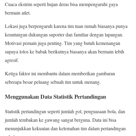
Cuaca ekstrim seperti hujan deras bisa mempengaruhi gaya
bermain atlet.
Lokasi juga berpengaruh karena tim tuan rumah biasanya punya
keuntungan dukungan suporter dan familiar dengan lapangan.
Motivasi pemain juga penting. Tim yang butuh kemenangan
supaya lolos ke babak berikutnya biasanya akan bermain lebih
agresif.
Ketiga faktor ini membantu dalam memberikan gambaran
seberapa besar peluang sebuah tim untuk menang.
Menggunakan Data Statistik Pertandingan
Statistik pertandingan seperti jumlah gol, penguasaan bola, dan
jumlah tembakan ke gawang sangat berguna. Data ini bisa
menunjukkan kekuatan dan kelemahan tim dalam pertandingan