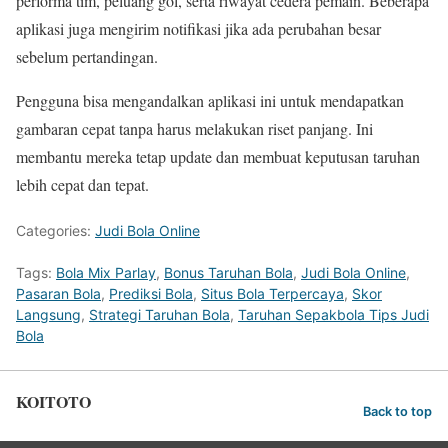
performa tim, peluang gol, serta riwayat cedera pemain. Beberapa
aplikasi juga mengirim notifikasi jika ada perubahan besar
sebelum pertandingan.
Pengguna bisa mengandalkan aplikasi ini untuk mendapatkan
gambaran cepat tanpa harus melakukan riset panjang. Ini
membantu mereka tetap update dan membuat keputusan taruhan
lebih cepat dan tepat.
Categories:
Judi Bola Online
Tags:
Bola Mix Parlay
,
Bonus Taruhan Bola
,
Judi Bola Online
,
Pasaran Bola
,
Prediksi Bola
,
Situs Bola Terpercaya
,
Skor
Langsung
,
Strategi Taruhan Bola
,
Taruhan Sepakbola Tips Judi
Bola
KOITOTO
Back to top