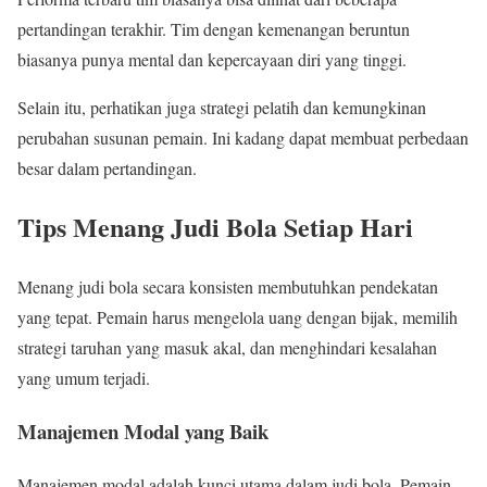
pertandingan terakhir. Tim dengan kemenangan beruntun
biasanya punya mental dan kepercayaan diri yang tinggi.
Selain itu, perhatikan juga strategi pelatih dan kemungkinan
perubahan susunan pemain. Ini kadang dapat membuat perbedaan
besar dalam pertandingan.
Tips Menang Judi Bola Setiap Hari
Menang judi bola secara konsisten membutuhkan pendekatan
yang tepat. Pemain harus mengelola uang dengan bijak, memilih
strategi taruhan yang masuk akal, dan menghindari kesalahan
yang umum terjadi.
Manajemen Modal yang Baik
Manajemen modal adalah kunci utama dalam judi bola. Pemain