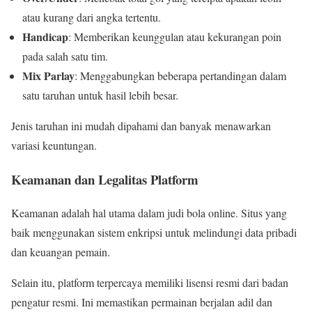
atau kurang dari angka tertentu.
Handicap
: Memberikan keunggulan atau kekurangan poin
pada salah satu tim.
Mix Parlay
: Menggabungkan beberapa pertandingan dalam
satu taruhan untuk hasil lebih besar.
Jenis taruhan ini mudah dipahami dan banyak menawarkan
variasi keuntungan.
Keamanan dan Legalitas Platform
Keamanan adalah hal utama dalam judi bola online. Situs yang
baik menggunakan sistem enkripsi untuk melindungi data pribadi
dan keuangan pemain.
Selain itu, platform terpercaya memiliki lisensi resmi dari badan
pengatur resmi. Ini memastikan permainan berjalan adil dan