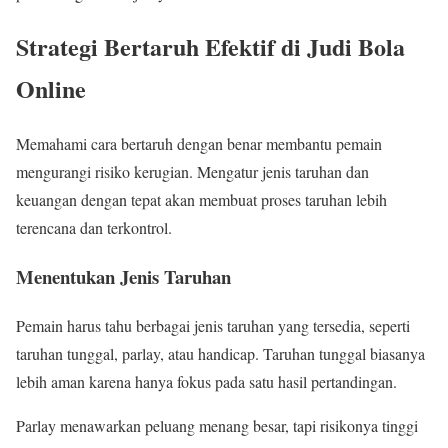
Strategi Bertaruh Efektif di Judi Bola
Online
Memahami cara bertaruh dengan benar membantu pemain
mengurangi risiko kerugian. Mengatur jenis taruhan dan
keuangan dengan tepat akan membuat proses taruhan lebih
terencana dan terkontrol.
Menentukan Jenis Taruhan
Pemain harus tahu berbagai jenis taruhan yang tersedia, seperti
taruhan tunggal, parlay, atau handicap. Taruhan tunggal biasanya
lebih aman karena hanya fokus pada satu hasil pertandingan.
Parlay menawarkan peluang menang besar, tapi risikonya tinggi