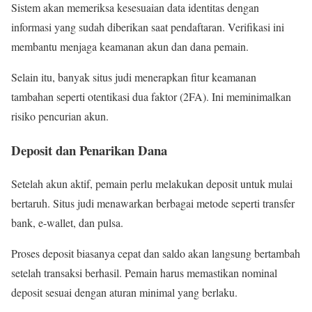
Sistem akan memeriksa kesesuaian data identitas dengan
informasi yang sudah diberikan saat pendaftaran. Verifikasi ini
membantu menjaga keamanan akun dan dana pemain.
Selain itu, banyak situs judi menerapkan fitur keamanan
tambahan seperti otentikasi dua faktor (2FA). Ini meminimalkan
risiko pencurian akun.
Deposit dan Penarikan Dana
Setelah akun aktif, pemain perlu melakukan deposit untuk mulai
bertaruh. Situs judi menawarkan berbagai metode seperti transfer
bank, e-wallet, dan pulsa.
Proses deposit biasanya cepat dan saldo akan langsung bertambah
setelah transaksi berhasil. Pemain harus memastikan nominal
deposit sesuai dengan aturan minimal yang berlaku.