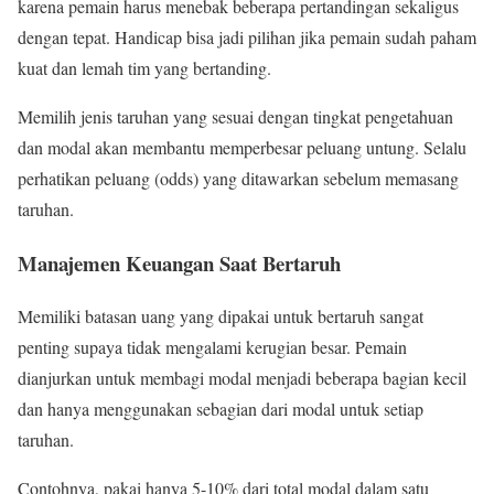
karena pemain harus menebak beberapa pertandingan sekaligus
dengan tepat. Handicap bisa jadi pilihan jika pemain sudah paham
kuat dan lemah tim yang bertanding.
Memilih jenis taruhan yang sesuai dengan tingkat pengetahuan
dan modal akan membantu memperbesar peluang untung. Selalu
perhatikan peluang (odds) yang ditawarkan sebelum memasang
taruhan.
Manajemen Keuangan Saat Bertaruh
Memiliki batasan uang yang dipakai untuk bertaruh sangat
penting supaya tidak mengalami kerugian besar. Pemain
dianjurkan untuk membagi modal menjadi beberapa bagian kecil
dan hanya menggunakan sebagian dari modal untuk setiap
taruhan.
Contohnya, pakai hanya 5-10% dari total modal dalam satu