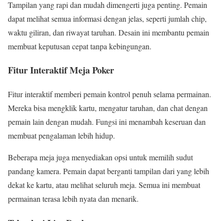
Tampilan yang rapi dan mudah dimengerti juga penting. Pemain
dapat melihat semua informasi dengan jelas, seperti jumlah chip,
waktu giliran, dan riwayat taruhan. Desain ini membantu pemain
membuat keputusan cepat tanpa kebingungan.
Fitur Interaktif Meja Poker
Fitur interaktif memberi pemain kontrol penuh selama permainan.
Mereka bisa mengklik kartu, mengatur taruhan, dan chat dengan
pemain lain dengan mudah. Fungsi ini menambah keseruan dan
membuat pengalaman lebih hidup.
Beberapa meja juga menyediakan opsi untuk memilih sudut
pandang kamera. Pemain dapat berganti tampilan dari yang lebih
dekat ke kartu, atau melihat seluruh meja. Semua ini membuat
permainan terasa lebih nyata dan menarik.