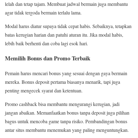
lelah dan tetap tajam. Membuat jadwal bermain juga membantu
agar tidak tergoda bermain terlalu lama.
Modal harus diatur supaya tidak cepat habis. Sebaiknya, tetapkan
batas kerugian harian dan patuhi aturan itu. Jika modal habis,
lebih baik berhenti dan coba lagi esok hari.
Memilih Bonus dan Promo Terbaik
Pemain harus mencari bonus yang sesuai dengan gaya bermain
mereka. Bonus deposit pertama biasanya menarik, tapi juga
penting mengecek syarat dan ketentuan.
Promo cashback bisa membantu mengurangi kerugian, jadi
jangan abaikan. Memanfaatkan bonus tanpa deposit juga pilihan
bagus untuk mencoba game tanpa risiko. Pembandingan bonus
antar situs membantu menemukan yang paling menguntungkan.