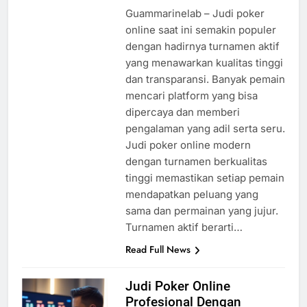
Guammarinelab – Judi poker
online saat ini semakin populer
dengan hadirnya turnamen aktif
yang menawarkan kualitas tinggi
dan transparansi. Banyak pemain
mencari platform yang bisa
dipercaya dan memberi
pengalaman yang adil serta seru.
Judi poker online modern
dengan turnamen berkualitas
tinggi memastikan setiap pemain
mendapatkan peluang yang
sama dan permainan yang jujur.
Turnamen aktif berarti…
Read Full News
Judi Poker Online
Profesional Dengan