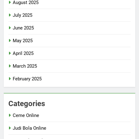
August 2025
July 2025
June 2025
May 2025
April 2025
March 2025
February 2025
Categories
Ceme Online
Judi Bola Online