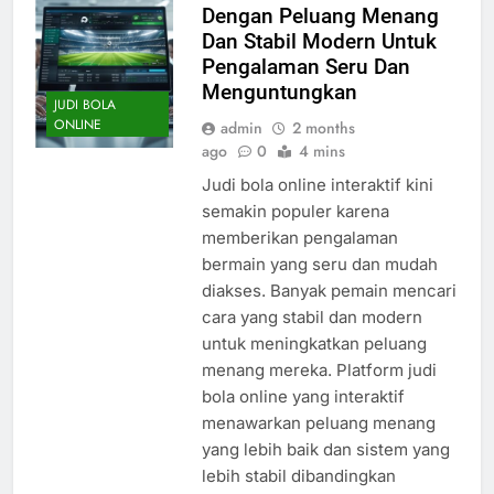
Dengan Peluang Menang
Dan Stabil Modern Untuk
Pengalaman Seru Dan
Menguntungkan
JUDI BOLA
ONLINE
admin
2 months
ago
0
4 mins
Judi bola online interaktif kini
semakin populer karena
memberikan pengalaman
bermain yang seru dan mudah
diakses. Banyak pemain mencari
cara yang stabil dan modern
untuk meningkatkan peluang
menang mereka. Platform judi
bola online yang interaktif
menawarkan peluang menang
yang lebih baik dan sistem yang
lebih stabil dibandingkan