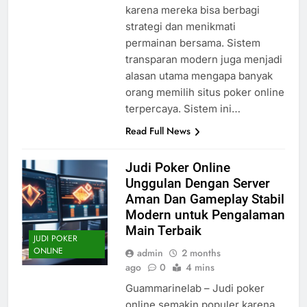
karena mereka bisa berbagi
strategi dan menikmati
permainan bersama. Sistem
transparan modern juga menjadi
alasan utama mengapa banyak
orang memilih situs poker online
terpercaya. Sistem ini…
Read Full News
Judi Poker Online
Unggulan Dengan Server
Aman Dan Gameplay Stabil
Modern untuk Pengalaman
Main Terbaik
JUDI POKER
ONLINE
admin
2 months
ago
0
4 mins
Guammarinelab – Judi poker
online semakin populer karena