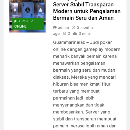
Server Stabil Transparan
Modern untuk Pengalaman
Bermain Seru dan Aman
JUDI POKER
ONLINE
admin
2 months
ago
0
3 mins
Guammarinelab – Judi poker
online dengan gameplay modern
menarik banyak pemain karena
menawarkan pengalaman
bermain yang seru dan mudah
diakses. Mereka yang mencari
hiburan bisa menikmati fitur
terbaru yang membuat
permainan jadi lebih
menyenangkan dan tidak
membosankan. Server yang
stabil dan transparan membuat
pemain merasa lebih aman dan