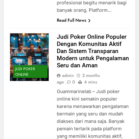
profesional begitu menarik bagi
banyak orang. Platform…
Read Full News
Judi Poker Online Populer
Dengan Komunitas Aktif
Dan Sistem Transparan
Modern untuk Pengalaman
Seru dan Aman
JUDI POKER
ONLINE
admin
2 months
ago
0
4 mins
Guammarinelab – Judi poker
online kini semakin populer
karena menawarkan pengalaman
bermain yang seru dan mudah
diakses dari mana saja. Banyak
pemain tertarik pada platform
yang memiliki komunitas aktif,