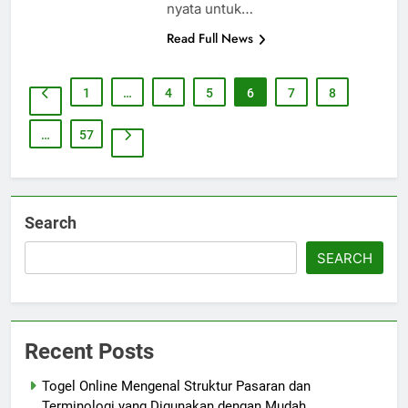
nyata untuk…
Read Full News
1
…
4
5
6
7
8
…
57
Search
SEARCH
Recent Posts
Togel Online Mengenal Struktur Pasaran dan
Terminologi yang Digunakan dengan Mudah