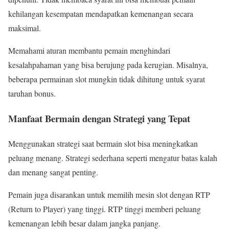
kehilangan kesempatan mendapatkan kemenangan secara
maksimal.
Memahami aturan membantu pemain menghindari
kesalahpahaman yang bisa berujung pada kerugian. Misalnya,
beberapa permainan slot mungkin tidak dihitung untuk syarat
taruhan bonus.
Manfaat Bermain dengan Strategi yang Tepat
Menggunakan strategi saat bermain slot bisa meningkatkan
peluang menang. Strategi sederhana seperti mengatur batas kalah
dan menang sangat penting.
Pemain juga disarankan untuk memilih mesin slot dengan RTP
(Return to Player) yang tinggi. RTP tinggi memberi peluang
kemenangan lebih besar dalam jangka panjang.