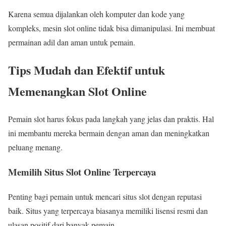
Karena semua dijalankan oleh komputer dan kode yang
kompleks, mesin slot online tidak bisa dimanipulasi. Ini membuat
permainan adil dan aman untuk pemain.
Tips Mudah dan Efektif untuk
Memenangkan Slot Online
Pemain slot harus fokus pada langkah yang jelas dan praktis. Hal
ini membantu mereka bermain dengan aman dan meningkatkan
peluang menang.
Memilih Situs Slot Online Terpercaya
Penting bagi pemain untuk mencari situs slot dengan reputasi
baik. Situs yang terpercaya biasanya memiliki lisensi resmi dan
ulasan positif dari banyak pemain.