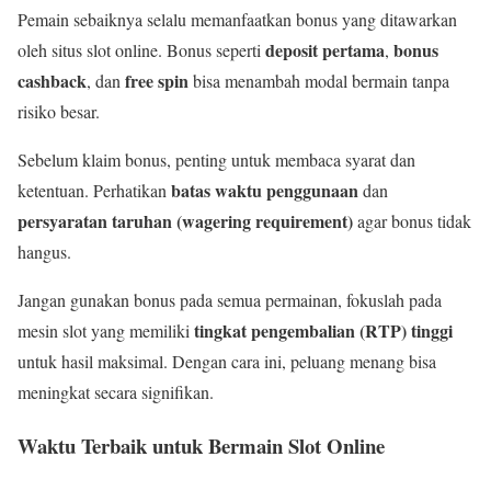
Pemain sebaiknya selalu memanfaatkan bonus yang ditawarkan
deposit pertama
bonus
oleh situs slot online. Bonus seperti
,
cashback
free spin
, dan
bisa menambah modal bermain tanpa
risiko besar.
Sebelum klaim bonus, penting untuk membaca syarat dan
batas waktu penggunaan
ketentuan. Perhatikan
dan
persyaratan taruhan (wagering requirement)
agar bonus tidak
hangus.
Jangan gunakan bonus pada semua permainan, fokuslah pada
tingkat pengembalian (RTP) tinggi
mesin slot yang memiliki
untuk hasil maksimal. Dengan cara ini, peluang menang bisa
meningkat secara signifikan.
Waktu Terbaik untuk Bermain Slot Online