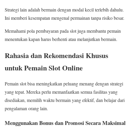
Strategi lain adalah bermain dengan modal kecil terlebih dahulu.
Ini memberi kesempatan mengenal permainan tanpa risiko besar.
Memahami pola pembayaran pada slot juga membantu pemain
menentukan kapan harus berhenti atau melanjutkan bermain.
Rahasia dan Rekomendasi Khusus
untuk Pemain Slot Online
Pemain slot bisa meningkatkan peluang menang dengan strategi
yang tepat. Mereka perlu memanfaatkan semua fasilitas yang
disediakan, memilih waktu bermain yang efektif, dan belajar dari
pengalaman orang lain.
Menggunakan Bonus dan Promosi Secara Maksimal