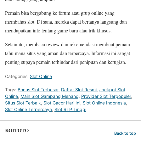
Pemain bisa bergabung ke forum atau grup online yang
membahas slot. Di sana, mereka dapat bertanya langsung dan
mendapatkan info tentang game baru atau trik khusus.
Selain itu, membaca review dan rekomendasi membuat pemain
tahu mana situs yang aman dan terpercaya. Informasi ini sangat
penting supaya pemain terhindar dari penipuan dan kerugian.
Categories:
Slot Online
Tags:
Bonus Slot Terbesar
,
Daftar Slot Resmi
,
Jackpot Slot
Online
,
Main Slot Gampang Menang
,
Provider Slot Terpopuler
,
Situs Slot Terbaik
,
Slot Gacor Hari Ini
,
Slot Online Indonesia
,
Slot Online Terpercaya
,
Slot RTP Tinggi
KOITOTO
Back to top