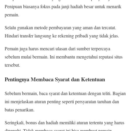
Penipuan biasanya fokus pada janji hadiah besar untuk menarik
pemain.
Selalu gunakan metode pembayaran yang aman dan tercatat.
Hindari transfer langsung ke rekening pribadi yang tidak jelas.
Pemain juga harus mencari ulasan dari sumber terpercaya
sebelum mulai bermain. Ini membantu mengetahui reputasi situs
tersebut.
Pentingnya Membaca Syarat dan Ketentuan
Sebelum bermain, baca syarat dan ketentuan dengan teliti. Bagian
ini menjelaskan aturan penting seperti persyaratan taruhan dan
batas penarikan.
Seringkali, bonus dan hadiah memiliki aturan tertentu yang harus
dipenuhi. Tidak membaca syarat ini bisa membuat pemain