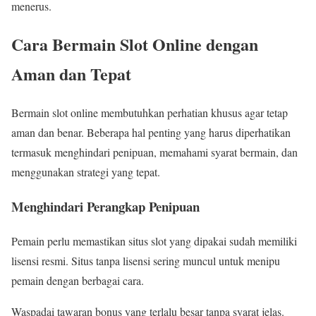
menerus.
Cara Bermain Slot Online dengan
Aman dan Tepat
Bermain slot online membutuhkan perhatian khusus agar tetap
aman dan benar. Beberapa hal penting yang harus diperhatikan
termasuk menghindari penipuan, memahami syarat bermain, dan
menggunakan strategi yang tepat.
Menghindari Perangkap Penipuan
Pemain perlu memastikan situs slot yang dipakai sudah memiliki
lisensi resmi. Situs tanpa lisensi sering muncul untuk menipu
pemain dengan berbagai cara.
Waspadai tawaran bonus yang terlalu besar tanpa syarat jelas.