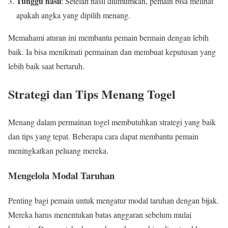
Tunggu hasil
: Setelah hasil diumumkan, pemain bisa melihat
apakah angka yang dipilih menang.
Memahami aturan ini membantu pemain bermain dengan lebih
baik. Ia bisa menikmati permainan dan membuat keputusan yang
lebih baik saat bertaruh.
Strategi dan Tips Menang Togel
Menang dalam permainan togel membutuhkan strategi yang baik
dan tips yang tepat. Beberapa cara dapat membantu pemain
meningkatkan peluang mereka.
Mengelola Modal Taruhan
Penting bagi pemain untuk mengatur modal taruhan dengan bijak.
Mereka harus menentukan batas anggaran sebelum mulai