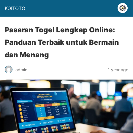
KOITOTO
Pasaran Togel Lengkap Online:
Panduan Terbaik untuk Bermain
dan Menang
admin
1 year ago