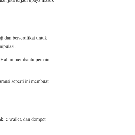
dan bersertifikat untuk
nipulasi.
. Hal ini membantu pemain
ransi seperti ini membuat
k, e-wallet, dan dompet