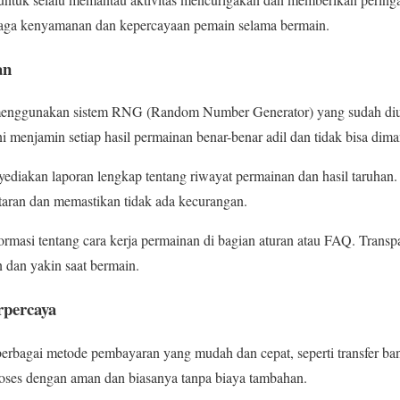
njaga kenyamanan dan kepercayaan pemain selama bermain.
an
menggunakan sistem RNG (Random Number Generator) yang sudah diuji 
 menjamin setiap hasil permainan benar-benar adil dan tidak bisa dima
ediakan laporan lengkap tentang riwayat permainan dan hasil taruhan
taran dan memastikan tidak ada kecurangan.
masi tentang cara kerja permainan di bagian aturan atau FAQ. Transpa
 dan yakin saat bermain.
rpercaya
rbagai metode pembayaran yang mudah dan cepat, seperti transfer ban
proses dengan aman dan biasanya tanpa biaya tambahan.