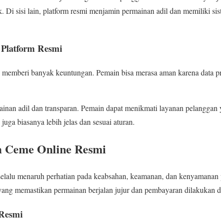
. Di sisi lain, platform resmi menjamin permainan adil dan memiliki si
 Platform Resmi
i memberi banyak keuntungan. Pemain bisa merasa aman karena data p
mainan adil dan transparan. Pemain dapat menikmati layanan pelanggan 
uga biasanya lebih jelas dan sesuai aturan.
rm Ceme Online Resmi
 selalu menaruh perhatian pada keabsahan, keamanan, dan kenyamanan
 yang memastikan permainan berjalan jujur dan pembayaran dilakukan 
 Resmi