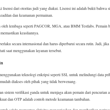
 lisensi dari otoritas judi yang diakui. Lisensi ini adalah bukti bahwa s
 keadilan dan keamanan permainan.
an oleh lembaga seperti PAGCOR, MGA, atau BMM Testlabs. Pemain b
k memastikan keasliannya.
 berlaku secara internasional dan harus diperbarui secara rutin. Jadi, jika
-hati saat menggunakan layanan tersebut.
in
menggunakan teknologi enkripsi seperti SSL untuk melindungi data prib
 mudah diakses oleh pihak yang tidak berwenang.
an sistem verifikasi ganda untuk menjaga akun pemain dari pencurian 
kuat dan OTP adalah contoh metode keamanan tambahan.
 untuk selalu memantau aktivitas mencurigakan dan memberikan peringa