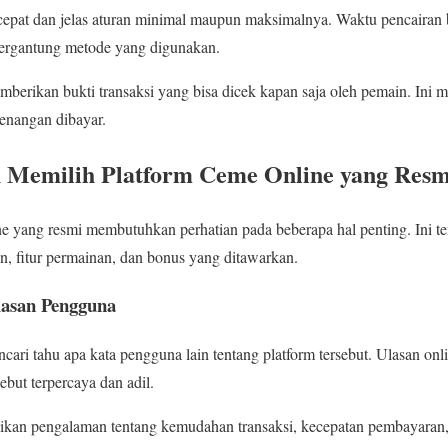
cepat dan jelas aturan minimal maupun maksimalnya. Waktu pencairan b
tergantung metode yang digunakan.
emberikan bukti transaksi yang bisa dicek kapan saja oleh pemain. Ini 
enangan dibayar.
 Memilih Platform Ceme Online yang Resm
ne yang resmi membutuhkan perhatian pada beberapa hal penting. Ini 
, fitur permainan, dan bonus yang ditawarkan.
asan Pengguna
ari tahu apa kata pengguna lain tentang platform tersebut. Ulasan on
ebut terpercaya dan adil.
kan pengalaman tentang kemudahan transaksi, kecepatan pembayaran