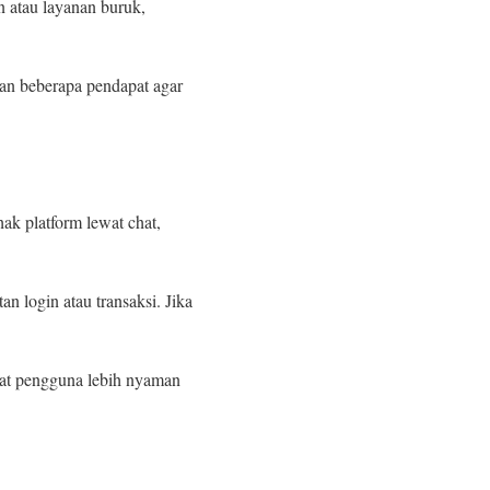
n atau layanan buruk,
gkan beberapa pendapat agar
ak platform lewat chat,
n login atau transaksi. Jika
uat pengguna lebih nyaman