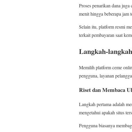
Proses penarikan dana juga 
menit hingga beberapa jam 
Selain itu, platform resmi m
terkait pembayaran saat kem
Langkah-langkah
Memilih platform ceme onli
pengguna, layanan pelanggan
Riset dan Membaca Ul
Langkah pertama adalah menc
mengetahui apakah situs ters
Pengguna biasanya membagi