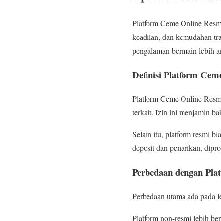
Platform Ceme Online Resmi
keadilan, dan kemudahan tra
pengalaman bermain lebih 
Definisi Platform Cem
Platform Ceme Online Resmi 
terkait. Izin ini menjamin b
Selain itu, platform resmi 
deposit dan penarikan, dipr
Perbedaan dengan Pl
Perbedaan utama ada pada le
Platform non-resmi lebih be