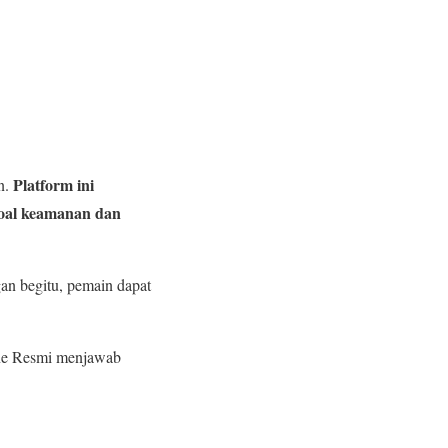
Platform ini
n.
oal keamanan dan
gan begitu, pemain dapat
ine Resmi menjawab