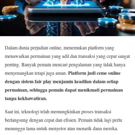
Dalam dunia perjudian online, menemukan platform yang
menawarkan permainan yang adil dan transaksi yang cepat sangat
penting. Banyak pemain mencari pengalaman yang tidak hanya
Platform judi ceme online
menyenangkan tetapi juga aman.
dengan sistem fair play menjamin keadilan dalam setiap
permainan, sehingga pemain dapat menikmati permainan
tanpa kekhawatiran.
Saat ini, teknologi telah memungkinkan proses transaksi
berlangsung dengan cepat dan efisien. Pemain tidak lagi perlu
menunggu lama untuk menyetor atau menarik dana mereka.