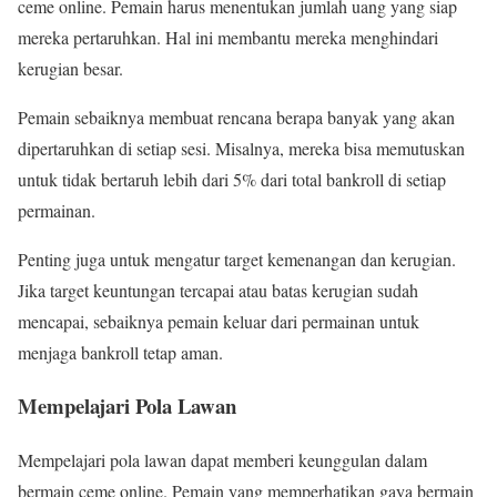
ceme online. Pemain harus menentukan jumlah uang yang siap
mereka pertaruhkan. Hal ini membantu mereka menghindari
kerugian besar.
Pemain sebaiknya membuat rencana berapa banyak yang akan
dipertaruhkan di setiap sesi. Misalnya, mereka bisa memutuskan
untuk tidak bertaruh lebih dari 5% dari total bankroll di setiap
permainan.
Penting juga untuk mengatur target kemenangan dan kerugian.
Jika target keuntungan tercapai atau batas kerugian sudah
mencapai, sebaiknya pemain keluar dari permainan untuk
menjaga bankroll tetap aman.
Mempelajari Pola Lawan
Mempelajari pola lawan dapat memberi keunggulan dalam
bermain ceme online. Pemain yang memperhatikan gaya bermain