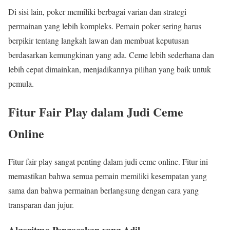
Di sisi lain, poker memiliki berbagai varian dan strategi
permainan yang lebih kompleks. Pemain poker sering harus
berpikir tentang langkah lawan dan membuat keputusan
berdasarkan kemungkinan yang ada. Ceme lebih sederhana dan
lebih cepat dimainkan, menjadikannya pilihan yang baik untuk
pemula.
Fitur Fair Play dalam Judi Ceme
Online
Fitur fair play sangat penting dalam judi ceme online. Fitur ini
memastikan bahwa semua pemain memiliki kesempatan yang
sama dan bahwa permainan berlangsung dengan cara yang
transparan dan jujur.
Algoritma Pengacakan yang Adil