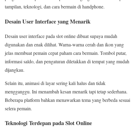
tampilan, teknologi, dan cara bermain di handphone.
Desain User Interface yang Menarik
Desain user interface pada slot online dibuat supaya mudah
digunakan dan enak dilihat. Warna-warna cerah dan ikon yang
jelas membuat pemain cepat paham cara bermain. Tombol putar,
informasi saldo, dan pengaturan diletakkan di tempat yang mudah
dijangkau.
Selain itu, animasi di layar sering kali halus dan tidak
mengganggu. Ini menambah kesan menarik tapi tetap sederhana.
Beberapa platform bahkan menawarkan tema yang berbeda sesuai
selera pemain.
Teknologi Terdepan pada Slot Online