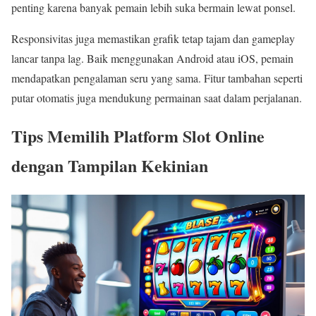
penting karena banyak pemain lebih suka bermain lewat ponsel.
Responsivitas juga memastikan grafik tetap tajam dan gameplay
lancar tanpa lag. Baik menggunakan Android atau iOS, pemain
mendapatkan pengalaman seru yang sama. Fitur tambahan seperti
putar otomatis juga mendukung permainan saat dalam perjalanan.
Tips Memilih Platform Slot Online
dengan Tampilan Kekinian