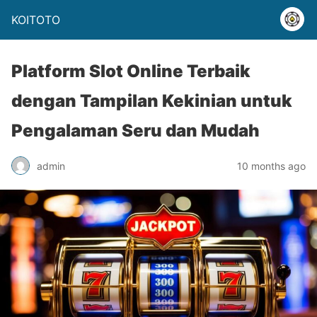
KOITOTO
Platform Slot Online Terbaik
dengan Tampilan Kekinian untuk
Pengalaman Seru dan Mudah
admin
10 months ago