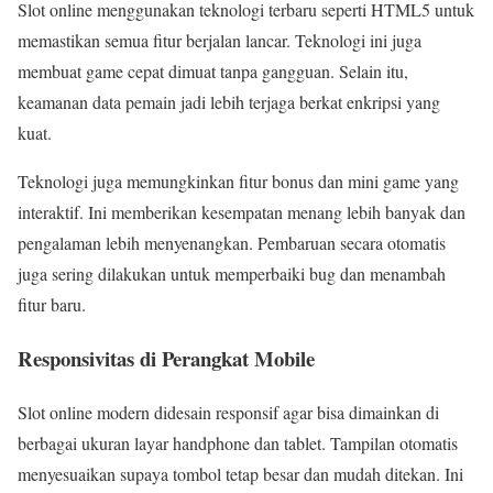
Slot online menggunakan teknologi terbaru seperti HTML5 untuk
memastikan semua fitur berjalan lancar. Teknologi ini juga
membuat game cepat dimuat tanpa gangguan. Selain itu,
keamanan data pemain jadi lebih terjaga berkat enkripsi yang
kuat.
Teknologi juga memungkinkan fitur bonus dan mini game yang
interaktif. Ini memberikan kesempatan menang lebih banyak dan
pengalaman lebih menyenangkan. Pembaruan secara otomatis
juga sering dilakukan untuk memperbaiki bug dan menambah
fitur baru.
Responsivitas di Perangkat Mobile
Slot online modern didesain responsif agar bisa dimainkan di
berbagai ukuran layar handphone dan tablet. Tampilan otomatis
menyesuaikan supaya tombol tetap besar dan mudah ditekan. Ini