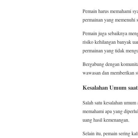
Pemain harus memahami syara
permainan yang memenuhi sy
Pemain juga sebaiknya meng
risiko kehilangan banyak ua
permainan yang tidak meng
Bergabung dengan komunitas
wawasan dan memberikan st
Kesalahan Umum saat
Salah satu kesalahan umum 
memahami apa yang diperluk
uang hasil kemenangan.
Selain itu, pemain sering k