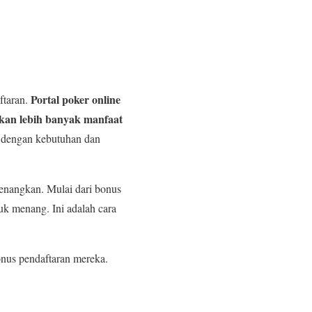
Portal poker online
ftaran.
an lebih banyak manfaat
i dengan kebutuhan dan
enangkan. Mulai dari bonus
uk menang. Ini adalah cara
nus pendaftaran mereka.