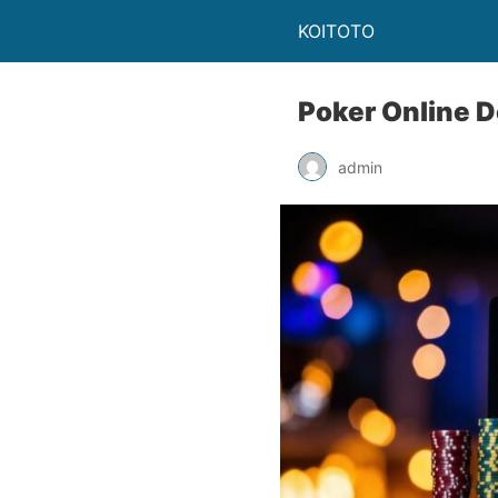
KOITOTO
Poker Online 
admin