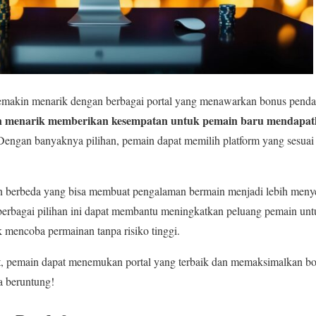
semakin menarik dengan berbagai portal yang menawarkan bonus penda
n menarik memberikan kesempatan untuk pemain baru mendapatk
engan banyaknya pilihan, pemain dapat memilih platform yang sesua
ran berbeda yang bisa membuat pengalaman bermain menjadi lebih meny
, berbagai pilihan ini dapat membantu meningkatkan peluang pemain unt
 mencoba permainan tanpa risiko tinggi.
t, pemain dapat menemukan portal yang terbaik dan memaksimalkan bo
a beruntung!