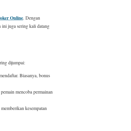
oker Online
. Dengan
ini juga sering kali datang
ring dijumpai:
 mendaftar. Biasanya, bonus
an pemain mencoba permainan
ni memberikan kesempatan