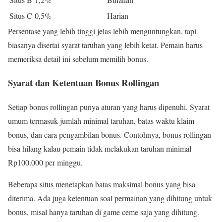
Situs C
0,5%
Harian
Persentase yang lebih tinggi jelas lebih menguntungkan, tapi
biasanya disertai syarat taruhan yang lebih ketat. Pemain harus
memeriksa detail ini sebelum memilih bonus.
Syarat dan Ketentuan Bonus Rollingan
Setiap bonus rollingan punya aturan yang harus dipenuhi. Syarat
umum termasuk jumlah minimal taruhan, batas waktu klaim
bonus, dan cara pengambilan bonus. Contohnya, bonus rollingan
bisa hilang kalau pemain tidak melakukan taruhan minimal
Rp100.000 per minggu.
Beberapa situs menetapkan batas maksimal bonus yang bisa
diterima. Ada juga ketentuan soal permainan yang dihitung untuk
bonus, misal hanya taruhan di game ceme saja yang dihitung.