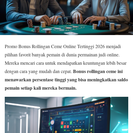
Promo Bonus Rollingan Ceme Online Tertinggi 2026 menjadi
pilihan favorit banyak pemain di dunia permainan judi online.
Mereka mencari cara untuk mendapatkan keuntungan lebih besar
Bonus rollingan ceme ini
dengan cara yang mudah dan cepat.
menawarkan persentase tinggi yang bisa meningkatkan saldo
pemain setiap kali mereka bermain.