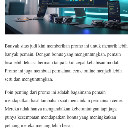
Banyak situs judi kini memberikan promo ini untuk menarik lebih
banyak pemain. Dengan bonus yang menguntungkan, pemain
bisa lebih leluasa bermain tanpa takut cepat kehabisan modal.
Promo ini juga membuat permainan ceme online menjadi lebih
seru dan menguntungkan.
Poin penting dari promo ini adalah bagaimana pemain
mendapatkan hasil tambahan saat memainkan permainan ceme.
Mereka tidak hanya mengandalkan keberuntungan tapi juga
punya kesempatan mendapatkan bonus yang meningkatkan
peluang mereka menang lebih besar.