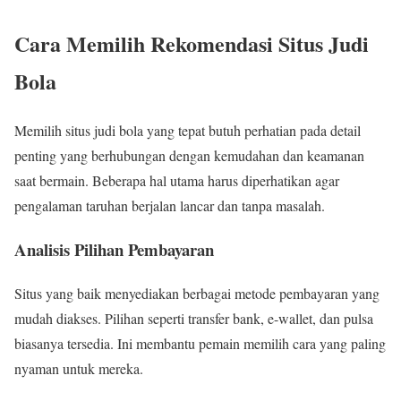
Cara Memilih Rekomendasi Situs Judi
Bola
Memilih situs judi bola yang tepat butuh perhatian pada detail
penting yang berhubungan dengan kemudahan dan keamanan
saat bermain. Beberapa hal utama harus diperhatikan agar
pengalaman taruhan berjalan lancar dan tanpa masalah.
Analisis Pilihan Pembayaran
Situs yang baik menyediakan berbagai metode pembayaran yang
mudah diakses. Pilihan seperti transfer bank, e-wallet, dan pulsa
biasanya tersedia. Ini membantu pemain memilih cara yang paling
nyaman untuk mereka.