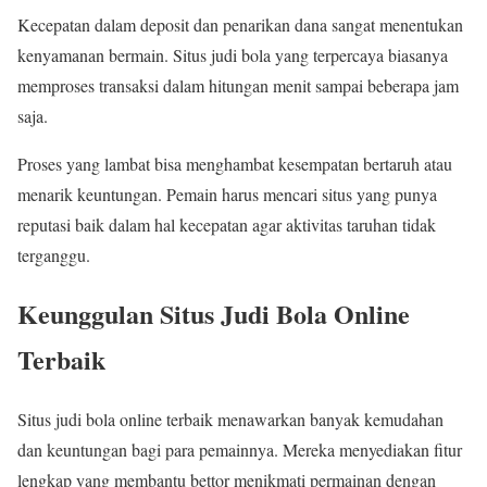
Kecepatan dalam deposit dan penarikan dana sangat menentukan
kenyamanan bermain. Situs judi bola yang terpercaya biasanya
memproses transaksi dalam hitungan menit sampai beberapa jam
saja.
Proses yang lambat bisa menghambat kesempatan bertaruh atau
menarik keuntungan. Pemain harus mencari situs yang punya
reputasi baik dalam hal kecepatan agar aktivitas taruhan tidak
terganggu.
Keunggulan Situs Judi Bola Online
Terbaik
Situs judi bola online terbaik menawarkan banyak kemudahan
dan keuntungan bagi para pemainnya. Mereka menyediakan fitur
lengkap yang membantu bettor menikmati permainan dengan