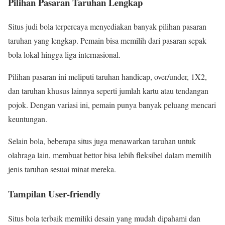
Pilihan Pasaran Taruhan Lengkap
Situs judi bola terpercaya menyediakan banyak pilihan pasaran
taruhan yang lengkap. Pemain bisa memilih dari pasaran sepak
bola lokal hingga liga internasional.
Pilihan pasaran ini meliputi taruhan handicap, over/under, 1X2,
dan taruhan khusus lainnya seperti jumlah kartu atau tendangan
pojok. Dengan variasi ini, pemain punya banyak peluang mencari
keuntungan.
Selain bola, beberapa situs juga menawarkan taruhan untuk
olahraga lain, membuat bettor bisa lebih fleksibel dalam memilih
jenis taruhan sesuai minat mereka.
Tampilan User-friendly
Situs bola terbaik memiliki desain yang mudah dipahami dan