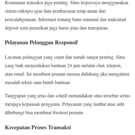
Keamanan transaksi juga penting. Situs terpercaya menggunakan
sistem enkripsi agar data pembayaran tetap aman dari
penyalahgunaan. Informasi tentang batas minimal dan maksimal
deposit serta penarikan juga harus jelas dan transparan.
Pelayanan Pelanggan Responsif
Layanan pelanggan yang cepat dan ramah sangat penting. Situs
yang baik menyediakan bantuan 24 jam melalui chat, telepon,
atau email. Ini membuat pemain merasa didukung jika mengalami
masalah teknis atau butuh bantuan.
Tanggapan yang jelas dan solutif menandakan situs tersebut serius
menjaga kepuasan pengguna. Pelayanan yang lambat atau sulit
dihubungi bisa membuat frustrasi pemain.
Kecepatan Proses Transaksi