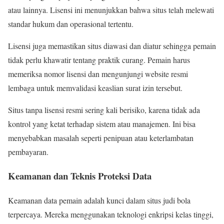
atau lainnya. Lisensi ini menunjukkan bahwa situs telah melewati
standar hukum dan operasional tertentu.
Lisensi juga memastikan situs diawasi dan diatur sehingga pemain
tidak perlu khawatir tentang praktik curang. Pemain harus
memeriksa nomor lisensi dan mengunjungi website resmi
lembaga untuk memvalidasi keaslian surat izin tersebut.
Situs tanpa lisensi resmi sering kali berisiko, karena tidak ada
kontrol yang ketat terhadap sistem atau manajemen. Ini bisa
menyebabkan masalah seperti penipuan atau keterlambatan
pembayaran.
Keamanan dan Teknis Proteksi Data
Keamanan data pemain adalah kunci dalam situs judi bola
terpercaya. Mereka menggunakan teknologi enkripsi kelas tinggi,