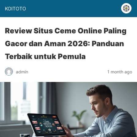
KOITOTO
Review Situs Ceme Online Paling
Gacor dan Aman 2026: Panduan
Terbaik untuk Pemula
admin
1 month ago