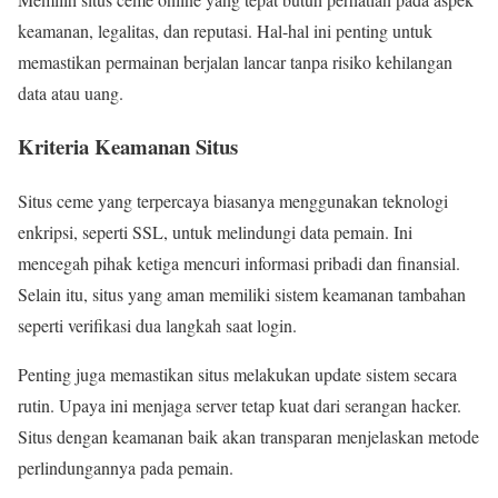
keamanan, legalitas, dan reputasi. Hal-hal ini penting untuk
memastikan permainan berjalan lancar tanpa risiko kehilangan
data atau uang.
Kriteria Keamanan Situs
Situs ceme yang terpercaya biasanya menggunakan teknologi
enkripsi, seperti SSL, untuk melindungi data pemain. Ini
mencegah pihak ketiga mencuri informasi pribadi dan finansial.
Selain itu, situs yang aman memiliki sistem keamanan tambahan
seperti verifikasi dua langkah saat login.
Penting juga memastikan situs melakukan update sistem secara
rutin. Upaya ini menjaga server tetap kuat dari serangan hacker.
Situs dengan keamanan baik akan transparan menjelaskan metode
perlindungannya pada pemain.