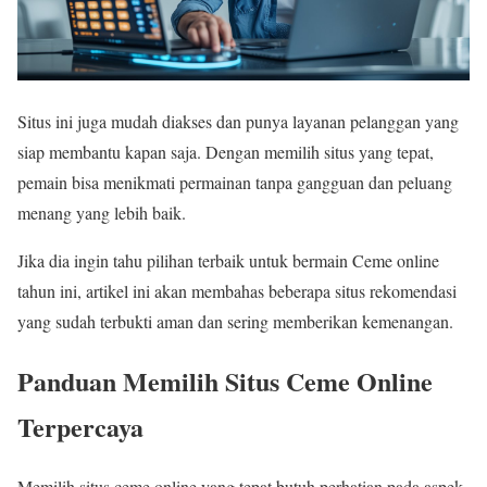
Situs ini juga mudah diakses dan punya layanan pelanggan yang
siap membantu kapan saja. Dengan memilih situs yang tepat,
pemain bisa menikmati permainan tanpa gangguan dan peluang
menang yang lebih baik.
Jika dia ingin tahu pilihan terbaik untuk bermain Ceme online
tahun ini, artikel ini akan membahas beberapa situs rekomendasi
yang sudah terbukti aman dan sering memberikan kemenangan.
Panduan Memilih Situs Ceme Online
Terpercaya
Memilih situs ceme online yang tepat butuh perhatian pada aspek