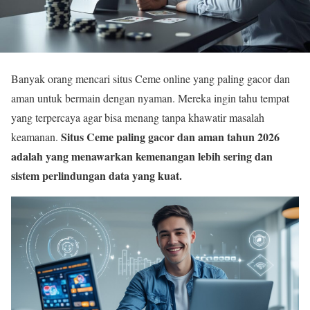
Banyak orang mencari situs Ceme online yang paling gacor dan
aman untuk bermain dengan nyaman. Mereka ingin tahu tempat
yang terpercaya agar bisa menang tanpa khawatir masalah
Situs Ceme paling gacor dan aman tahun 2026
keamanan.
adalah yang menawarkan kemenangan lebih sering dan
sistem perlindungan data yang kuat.