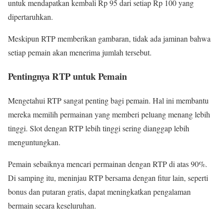
untuk mendapatkan kembali Rp 95 dari setiap Rp 100 yang
dipertaruhkan.
Meskipun RTP memberikan gambaran, tidak ada jaminan bahwa
setiap pemain akan menerima jumlah tersebut.
Pentingnya RTP untuk Pemain
Mengetahui RTP sangat penting bagi pemain. Hal ini membantu
mereka memilih permainan yang memberi peluang menang lebih
tinggi. Slot dengan RTP lebih tinggi sering dianggap lebih
menguntungkan.
Pemain sebaiknya mencari permainan dengan RTP di atas 90%.
Di samping itu, meninjau RTP bersama dengan fitur lain, seperti
bonus dan putaran gratis, dapat meningkatkan pengalaman
bermain secara keseluruhan.