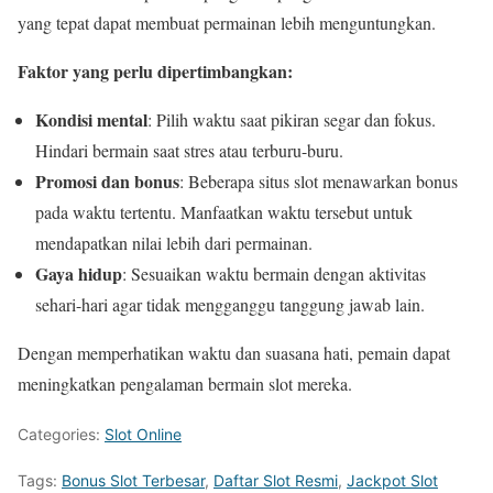
yang tepat dapat membuat permainan lebih menguntungkan.
Faktor yang perlu dipertimbangkan:
Kondisi mental
: Pilih waktu saat pikiran segar dan fokus.
Hindari bermain saat stres atau terburu-buru.
Promosi dan bonus
: Beberapa situs slot menawarkan bonus
pada waktu tertentu. Manfaatkan waktu tersebut untuk
mendapatkan nilai lebih dari permainan.
Gaya hidup
: Sesuaikan waktu bermain dengan aktivitas
sehari-hari agar tidak mengganggu tanggung jawab lain.
Dengan memperhatikan waktu dan suasana hati, pemain dapat
meningkatkan pengalaman bermain slot mereka.
Categories:
Slot Online
Tags:
Bonus Slot Terbesar
,
Daftar Slot Resmi
,
Jackpot Slot