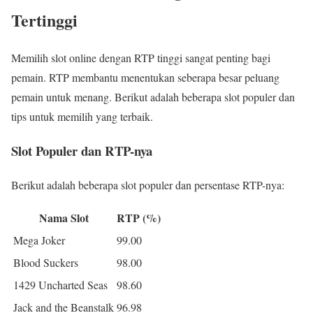
Tertinggi
Memilih slot online dengan RTP tinggi sangat penting bagi
pemain. RTP membantu menentukan seberapa besar peluang
pemain untuk menang. Berikut adalah beberapa slot populer dan
tips untuk memilih yang terbaik.
Slot Populer dan RTP-nya
Berikut adalah beberapa slot populer dan persentase RTP-nya:
Nama Slot
RTP (%)
Mega Joker
99.00
Blood Suckers
98.00
1429 Uncharted Seas
98.60
Jack and the Beanstalk
96.98