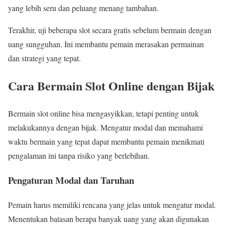
yang lebih seru dan peluang menang tambahan.
Terakhir, uji beberapa slot secara gratis sebelum bermain dengan
uang sungguhan. Ini membantu pemain merasakan permainan
dan strategi yang tepat.
Cara Bermain Slot Online dengan Bijak
Bermain slot online bisa mengasyikkan, tetapi penting untuk
melakukannya dengan bijak. Mengatur modal dan memahami
waktu bermain yang tepat dapat membantu pemain menikmati
pengalaman ini tanpa risiko yang berlebihan.
Pengaturan Modal dan Taruhan
Pemain harus memiliki rencana yang jelas untuk mengatur modal.
Menentukan batasan berapa banyak uang yang akan digunakan