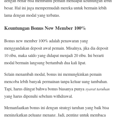
dengan benar bisa membantu pemain mendapat keuntungan lebih
besar. Hal ini juga mempermudah mereka untuk bermain lebih
lama dengan modal yang terbatas.
Keuntungan Bonus New Member 100%
Bonus new member 100% adalah penawaran yang
menggandakan deposit awal pemain. Misalnya, jika dia deposit
10 ribu, maka saldo yang didapat menjadi 20 ribu. Ini berarti
modal bermain langsung bertambah dua kali lipat.
Selain menambah modal, bonus ini memungkinkan pemain
mencoba lebih banyak permainan tanpa keluar uang tambahan.
Tapi, harus diingat bahwa bonus biasanya punya
syarat taruhan
yang harus dipenuhi sebelum withdrawal.
Memanfaatkan bonus ini dengan strategi taruhan yang baik bisa
meningkatkan peluang menang. Jadi, penting untuk membaca