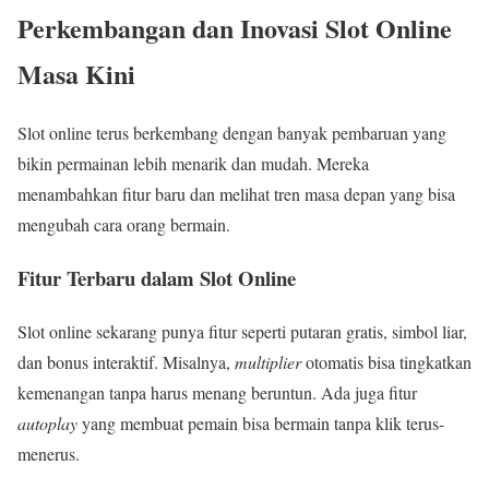
Perkembangan dan Inovasi Slot Online
Masa Kini
Slot online terus berkembang dengan banyak pembaruan yang
bikin permainan lebih menarik dan mudah. Mereka
menambahkan fitur baru dan melihat tren masa depan yang bisa
mengubah cara orang bermain.
Fitur Terbaru dalam Slot Online
Slot online sekarang punya fitur seperti putaran gratis, simbol liar,
dan bonus interaktif. Misalnya,
multiplier
otomatis bisa tingkatkan
kemenangan tanpa harus menang beruntun. Ada juga fitur
autoplay
yang membuat pemain bisa bermain tanpa klik terus-
menerus.