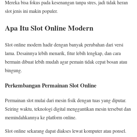
Mereka bisa fokus pada kesenangan tanpa stres, jadi tidak heran
slot jenis ini makin populer.
Apa Itu Slot Online Modern
Slot online modern hadir dengan banyak perubahan dari versi
lama. Desainnya lebih menarik, fitur lebih lengkap, dan cara
bermain dibuat lebih mudah agar pemain tidak cepat bosan atau
bingung.
Perkembangan Permainan Slot Online
Permainan slot mulai dari mesin fisik dengan tuas yang diputar.
Seiring waktu, teknologi digital menggantikan mesin tersebut dan
memindahkannya ke platform online.
Slot online sekarang dapat diakses lewat komputer atau ponsel.