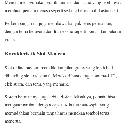
Mereka menggunakan grafik animasi dan suara yang lebih nyata,
membuat pemain merasa seperti sedang bermain di kasino asli.
Perkembangan ini juga membawa banyak jenis permainan,
dengan tema beragam dan fitur ekstra seperti bonus dan putaran
gratis.
Karakteristik Slot Modern
Slot online modern memiliki tampilan grafis yang lebih baik
dibanding slot tradisional. Mereka dibuat dengan animasi 3D,
efek suara, dan tema yang menarik.
Sistem bermainnya juga lebih efisien. Misalnya, pemain bisa
mengatur taruhan dengan cepat. Ada fitur auto-spin yang
memudahkan bermain tanpa harus menekan tombol terus
menerus.