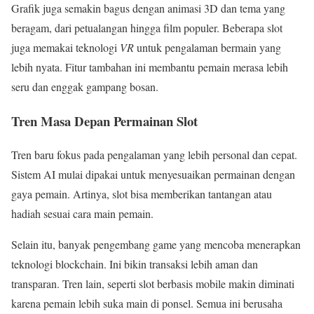
Grafik juga semakin bagus dengan animasi 3D dan tema yang
beragam, dari petualangan hingga film populer. Beberapa slot
juga memakai teknologi
VR
untuk pengalaman bermain yang
lebih nyata. Fitur tambahan ini membantu pemain merasa lebih
seru dan enggak gampang bosan.
Tren Masa Depan Permainan Slot
Tren baru fokus pada pengalaman yang lebih personal dan cepat.
Sistem AI mulai dipakai untuk menyesuaikan permainan dengan
gaya pemain. Artinya, slot bisa memberikan tantangan atau
hadiah sesuai cara main pemain.
Selain itu, banyak pengembang game yang mencoba menerapkan
teknologi blockchain. Ini bikin transaksi lebih aman dan
transparan. Tren lain, seperti slot berbasis mobile makin diminati
karena pemain lebih suka main di ponsel. Semua ini berusaha