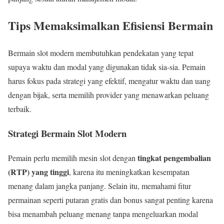
Tips Memaksimalkan Efisiensi Bermain
Bermain slot modern membutuhkan pendekatan yang tepat
supaya waktu dan modal yang digunakan tidak sia-sia. Pemain
harus fokus pada strategi yang efektif, mengatur waktu dan uang
dengan bijak, serta memilih provider yang menawarkan peluang
terbaik.
Strategi Bermain Slot Modern
tingkat pengembalian
Pemain perlu memilih mesin slot dengan
(RTP) yang tinggi
, karena itu meningkatkan kesempatan
menang dalam jangka panjang. Selain itu, memahami fitur
permainan seperti putaran gratis dan bonus sangat penting karena
bisa menambah peluang menang tanpa mengeluarkan modal