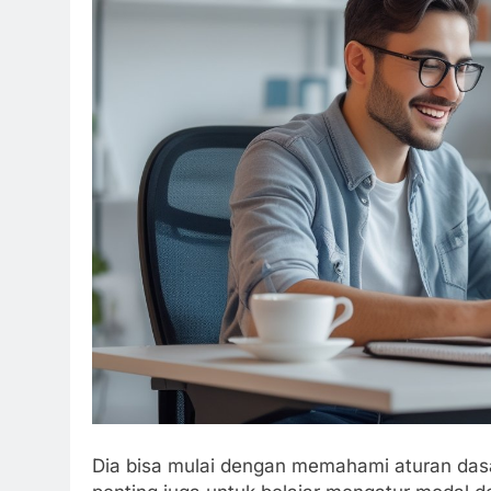
Dia bisa mulai dengan memahami aturan dasa