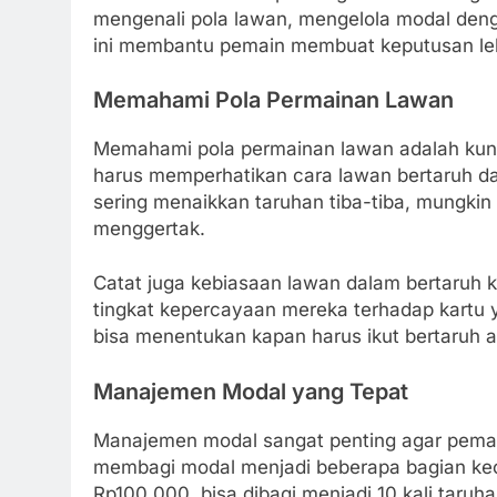
mengenali pola lawan, mengelola modal denga
ini membantu pemain membuat keputusan leb
Memahami Pola Permainan Lawan
Memahami pola permainan lawan adalah kunc
harus memperhatikan cara lawan bertaruh d
sering menaikkan taruhan tiba-tiba, mungkin
menggertak.
Catat juga kebiasaan lawan dalam bertaruh ke
tingkat kepercayaan mereka terhadap kartu y
bisa menentukan kapan harus ikut bertaruh 
Manajemen Modal yang Tepat
Manajemen modal sangat penting agar pemai
membagi modal menjadi beberapa bagian keci
Rp100.000, bisa dibagi menjadi 10 kali taruh