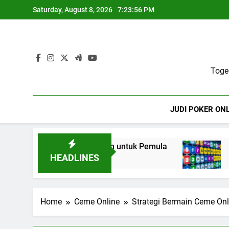
Skip
Saturday, August 8, 2026
7:23:57 PM
to
content
Toge
JUDI POKER ON
ital Modern untuk Pemula
Togel Online Tinj
2 Days Ago
HEADLINES
Home
Ceme Online
Strategi Bermain Ceme On