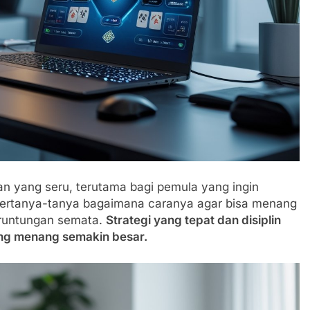
n yang seru, terutama bagi pemula yang ingin
bertanya-tanya bagaimana caranya agar bisa menang
eruntungan semata.
Strategi yang tepat dan disiplin
ang menang semakin besar.