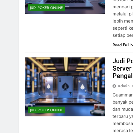
mencari p
JUDI POKER ONLINE
melalui p
lebih men
seperti 
setiap p
Read Full 
Judi P
Server
Pengal
Admin
Guammari
banyak p
dan mudah
JUDI POKER ONLINE
terbaru y
membosan
merasa le