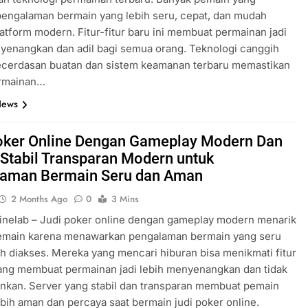
engalaman bermain yang lebih seru, cepat, dan mudah
latform modern. Fitur-fitur baru ini membuat permainan jadi
yenangkan dan adil bagi semua orang. Teknologi canggih
kecerdasan buatan dan sistem keamanan terbaru memastikan
ermainan…
News
oker Online Dengan Gameplay Modern Dan
 Stabil Transparan Modern untuk
aman Bermain Seru dan Aman
2 Months Ago
0
3 Mins
nelab – Judi poker online dengan gameplay modern menarik
emain karena menawarkan pengalaman bermain yang seru
 diakses. Mereka yang mencari hiburan bisa menikmati fitur
ang membuat permainan jadi lebih menyenangkan dan tidak
kan. Server yang stabil dan transparan membuat pemain
bih aman dan percaya saat bermain judi poker online.