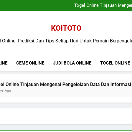
Togel Online Mengenal Stan
Togel Online Tinjauan Mengen
Togel Online Memahami
Judi Bola Online Mengenal Jen
Togel Online Mengenal Stan
KOITOTO
Togel Online Tinjauan Mengen
Togel Online Memahami
Judi Bola Online Mengenal Jen
l Online: Prediksi Dan Tips Setiap Hari Untuk Pemain Berpenga
LINE
CEME ONLINE
JUDI BOLA ONLINE
TOGEL ONLINE
an Mengenai Pengelolaan Data Dan Informasi Historis yang M