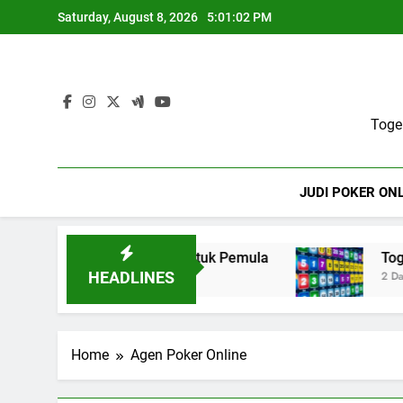
Skip
Saturday, August 8, 2026
5:01:03 PM
to
content
Toge
JUDI POKER ON
tal Modern untuk Pemula
Togel Online Tinjau
2 Days Ago
HEADLINES
Home
Agen Poker Online