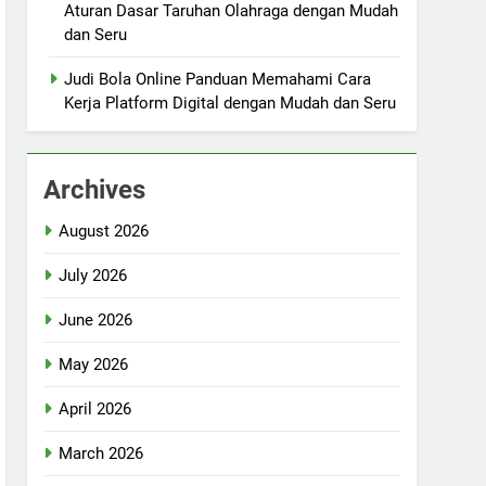
Aturan Dasar Taruhan Olahraga dengan Mudah
dan Seru
Judi Bola Online Panduan Memahami Cara
Kerja Platform Digital dengan Mudah dan Seru
Archives
August 2026
July 2026
June 2026
May 2026
April 2026
March 2026