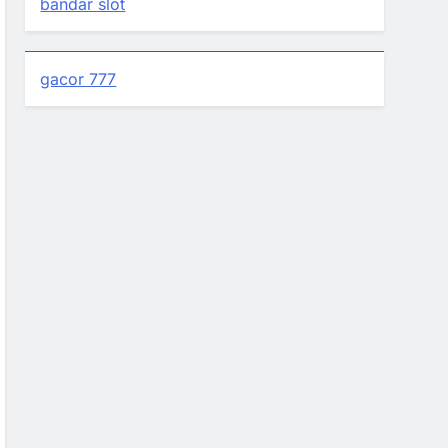
bandar slot
gacor 777