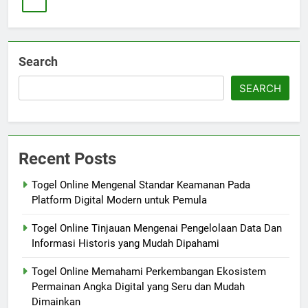
Search
SEARCH
Recent Posts
Togel Online Mengenal Standar Keamanan Pada
Platform Digital Modern untuk Pemula
Togel Online Tinjauan Mengenai Pengelolaan Data Dan
Informasi Historis yang Mudah Dipahami
Togel Online Memahami Perkembangan Ekosistem
Permainan Angka Digital yang Seru dan Mudah
Dimainkan