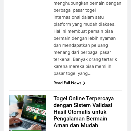
menghubungkan pemain dengan
berbagai pasar togel
internasional dalam satu
platform yang mudah diakses.
Hal ini membuat pemain bisa
bermain dengan lebih nyaman
dan mendapatkan peluang
menang dari berbagai pasar
terkenal. Banyak orang tertarik
karena mereka bisa memilih
pasar togel yang…
Read Full News
Togel Online Terpercaya
dengan Sistem Validasi
Hasil Otomatis untuk
Pengalaman Bermain
Aman dan Mudah