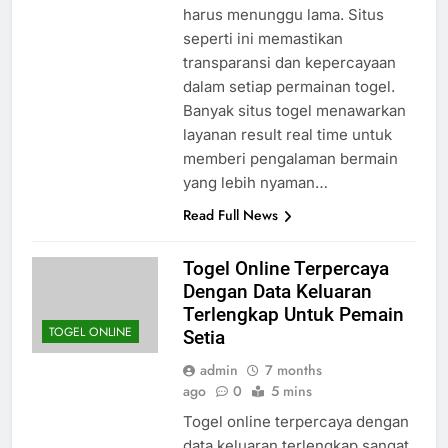
harus menunggu lama. Situs
seperti ini memastikan
transparansi dan kepercayaan
dalam setiap permainan togel.
Banyak situs togel menawarkan
layanan result real time untuk
memberi pengalaman bermain
yang lebih nyaman…
Read Full News
Togel Online Terpercaya
Dengan Data Keluaran
Terlengkap Untuk Pemain
TOGEL ONLINE
Setia
admin
7 months
ago
0
5 mins
Togel online terpercaya dengan
data keluaran terlengkap sangat