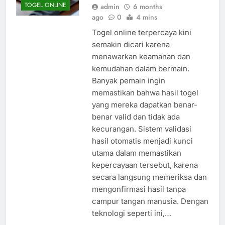
TOGEL ONLINE
admin
6 months
ago
0
4 mins
Togel online terpercaya kini
semakin dicari karena
menawarkan keamanan dan
kemudahan dalam bermain.
Banyak pemain ingin
memastikan bahwa hasil togel
yang mereka dapatkan benar-
benar valid dan tidak ada
kecurangan. Sistem validasi
hasil otomatis menjadi kunci
utama dalam memastikan
kepercayaan tersebut, karena
secara langsung memeriksa dan
mengonfirmasi hasil tanpa
campur tangan manusia. Dengan
teknologi seperti ini,…