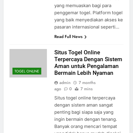
yang memuaskan bagi para
penggemar togel. Platform togel
yang baik menyediakan akses ke
pasaran internasional seperti…
Read Full News
Situs Togel Online
Terpercaya Dengan Sistem
Aman untuk Pengalaman
TOGEL ONLINE
Bermain Lebih Nyaman
admin
7 months
ago
0
7 mins
Situs togel online terpercaya
dengan sistem aman sangat
penting bagi siapa saja yang
ingin bermain dengan tenang.
Banyak orang mencari tempat