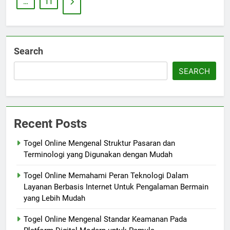
…
11
Search
SEARCH
Recent Posts
Togel Online Mengenal Struktur Pasaran dan
Terminologi yang Digunakan dengan Mudah
Togel Online Memahami Peran Teknologi Dalam
Layanan Berbasis Internet Untuk Pengalaman Bermain
yang Lebih Mudah
Togel Online Mengenal Standar Keamanan Pada