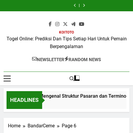
Togel
Togel
Skip
Tinjauan
Mengenal
Memahami
Mengenal
Tinjauan
Mengenal
Memahami
Online
Online
Mengenai
Struktur
Peran
Standar
Mengenai
Struktur
Peran
Mengenal
Tinjauan
to
Pengelolaan
Pasaran
Teknologi
Keamanan
Pengelolaan
Pasaran
Teknologi
Standar
Mengenai
content
Data
dan
Dalam
Pada
Data
dan
Dalam
Keamanan
Pengelolaan
Dan
Terminologi
Layanan
Platform
Dan
Terminologi
Layanan
Pada
Data
Informasi
yang
Berbasis
Digital
Informasi
yang
Berbasis
Platform
Dan
Historis
Digunakan
Internet
KOITOTO
Modern
Historis
Digunakan
Internet
Digital
Informasi
yang
dengan
Untuk
untuk
yang
dengan
Untuk
Modern
Historis
Togel Online: Prediksi Dan Tips Setiap Hari Untuk Pemain
Mudah
Mudah
Pengalaman
Pemula
Mudah
Mudah
Pengalaman
untuk
yang
Berpengalaman
Dipahami
Bermain
Dipahami
Bermain
Pemula
Mudah
yang
yang
Dipahami
Lebih
Lebih
NEWSLETTER
RANDOM NEWS
Mudah
Mudah
Togel Online Mengenal Struktur Pasaran dan Terminologi 
HEADLINES
11 Hours Ago
Home
BandarCeme
Page 6