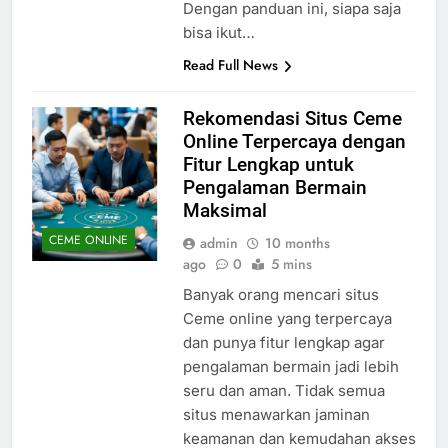
Dengan panduan ini, siapa saja
bisa ikut…
Read Full News
Rekomendasi Situs Ceme
Online Terpercaya dengan
Fitur Lengkap untuk
Pengalaman Bermain
Maksimal
CEME ONLINE
admin
10 months
ago
0
5 mins
Banyak orang mencari situs
Ceme online yang terpercaya
dan punya fitur lengkap agar
pengalaman bermain jadi lebih
seru dan aman. Tidak semua
situs menawarkan jaminan
keamanan dan kemudahan akses