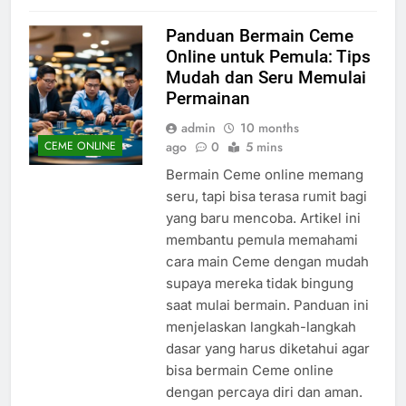
Panduan Bermain Ceme
Online untuk Pemula: Tips
Mudah dan Seru Memulai
Permainan
admin
10 months
CEME ONLINE
ago
0
5 mins
Bermain Ceme online memang
seru, tapi bisa terasa rumit bagi
yang baru mencoba. Artikel ini
membantu pemula memahami
cara main Ceme dengan mudah
supaya mereka tidak bingung
saat mulai bermain. Panduan ini
menjelaskan langkah-langkah
dasar yang harus diketahui agar
bisa bermain Ceme online
dengan percaya diri dan aman.