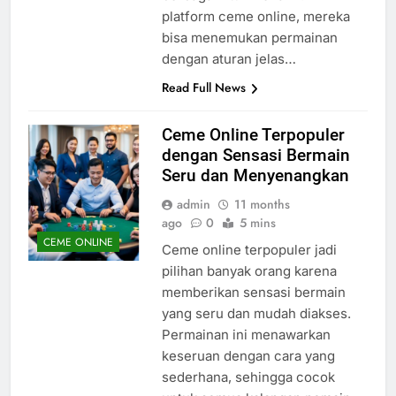
platform ceme online, mereka
bisa menemukan permainan
dengan aturan jelas…
Read Full News
Ceme Online Terpopuler
dengan Sensasi Bermain
Seru dan Menyenangkan
admin
11 months
ago
0
5 mins
CEME ONLINE
Ceme online terpopuler jadi
pilihan banyak orang karena
memberikan sensasi bermain
yang seru dan mudah diakses.
Permainan ini menawarkan
keseruan dengan cara yang
sederhana, sehingga cocok