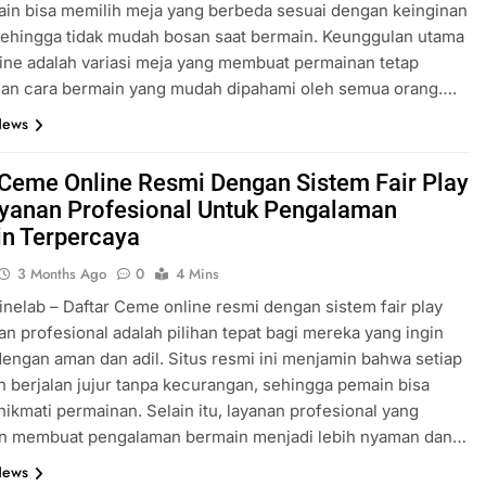
in bisa memilih meja yang berbeda sesuai dengan keinginan
sehingga tidak mudah bosan saat bermain. Keunggulan utama
ne adalah variasi meja yang membuat permainan tetap
dan cara bermain yang mudah dipahami oleh semua orang….
News
 Ceme Online Resmi Dengan Sistem Fair Play
yanan Profesional Untuk Pengalaman
n Terpercaya
3 Months Ago
0
4 Mins
elab – Daftar Ceme online resmi dengan sistem fair play
an profesional adalah pilihan tepat bagi mereka yang ingin
engan aman dan adil. Situs resmi ini menjamin bahwa setiap
 berjalan jujur tanpa kecurangan, sehingga pemain bisa
ikmati permainan. Selain itu, layanan profesional yang
an membuat pengalaman bermain menjadi lebih nyaman dan…
News