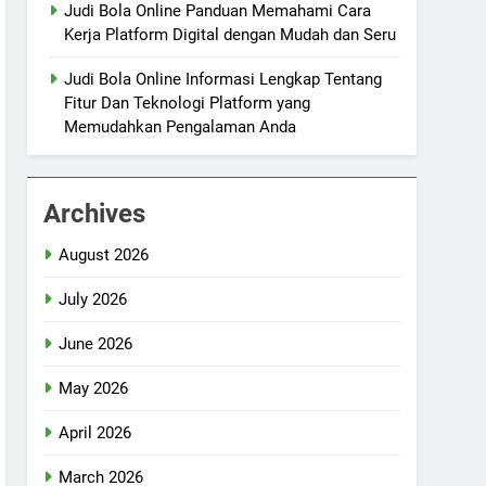
Judi Bola Online Panduan Memahami Cara
Kerja Platform Digital dengan Mudah dan Seru
Judi Bola Online Informasi Lengkap Tentang
Fitur Dan Teknologi Platform yang
Memudahkan Pengalaman Anda
Archives
August 2026
July 2026
June 2026
May 2026
April 2026
March 2026