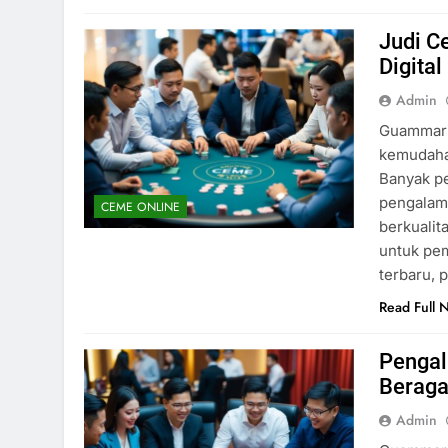
Judi C
Digita
Admin
Guammari
kemudahan
Banyak pe
pengalama
CEME ONLINE
berkualit
untuk pem
terbaru,
Read Full 
Pengal
Beraga
Admin