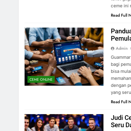
ceme ini
Read Full 
Pandua
Pemula
Admin
Guammarin
bagi pema
bisa mula
memahami 
CEME ONLINE
dengan pe
yang seru
Read Full 
Judi C
Seru D