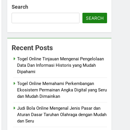
Search
SEARCH
Recent Posts
Togel Online Tinjauan Mengenai Pengelolaan
Data Dan Informasi Historis yang Mudah
Dipahami
Togel Online Memahami Perkembangan
Ekosistem Permainan Angka Digital yang Seru
dan Mudah Dimainkan
Judi Bola Online Mengenal Jenis Pasar dan
Aturan Dasar Taruhan Olahraga dengan Mudah
dan Seru