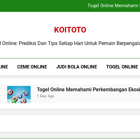
Togel Online Tinjauan Mengen
Togel Online Memahami
Judi Bola Online Mengenal Jen
Judi Bola Online Panduan M
Togel Online Tinjauan Mengen
KOITOTO
Togel Online Memahami
Judi Bola Online Mengenal Jen
Judi Bola Online Panduan M
l Online: Prediksi Dan Tips Setiap Hari Untuk Pemain Berpenga
LINE
CEME ONLINE
JUDI BOLA ONLINE
TOGEL ONLINE
Togel Online Memahami Perkembangan Ekosistem Permainan 
1 Day Ago