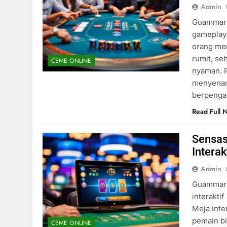
Admin
Guammari
gameplay
orang men
rumit, se
CEME ONLINE
nyaman. 
menyenan
berpenga
Read Full 
Sensas
Intera
Admin
Guammari
interakti
Meja inte
pemain bi
CEME ONLINE