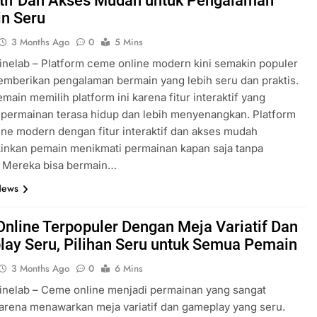
ktif Dan Akses Mudah untuk Pengalaman
n Seru
3 Months Ago
0
5 Mins
nelab – Platform ceme online modern kini semakin populer
mberikan pengalaman bermain yang lebih seru dan praktis.
main memilih platform ini karena fitur interaktif yang
permainan terasa hidup dan lebih menyenangkan. Platform
ne modern dengan fitur interaktif dan akses mudah
nkan pemain menikmati permainan kapan saja tanpa
. Mereka bisa bermain…
News
nline Terpopuler Dengan Meja Variatif Dan
ay Seru, Pilihan Seru untuk Semua Pemain
3 Months Ago
0
6 Mins
nelab – Ceme online menjadi permainan yang sangat
arena menawarkan meja variatif dan gameplay yang seru.