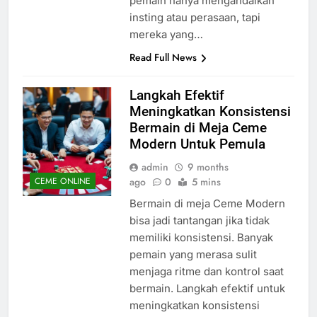
pemain hanya mengandalkan
insting atau perasaan, tapi
mereka yang…
Read Full News
Langkah Efektif
Meningkatkan Konsistensi
Bermain di Meja Ceme
Modern Untuk Pemula
admin
9 months
CEME ONLINE
ago
0
5 mins
Bermain di meja Ceme Modern
bisa jadi tantangan jika tidak
memiliki konsistensi. Banyak
pemain yang merasa sulit
menjaga ritme dan kontrol saat
bermain. Langkah efektif untuk
meningkatkan konsistensi