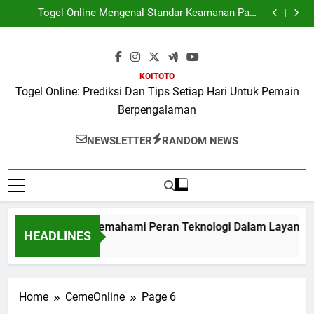
Togel Online Memahami Peran Teknologi Dalam
Skip
Dimainkan
Layanan Berbasis Internet Untuk Pengalaman
Togel Online Mengenal Standar Keamanan Pada
Bermain yang Lebih Mudah
to
Platform Digital Modern untuk Pemula
Togel Online Tinjauan Mengenai Pengelolaan Data
Dan Informasi Historis yang Mudah Dipahami
Togel Online Memahami Perkembangan Ekosistem
content
Permainan Angka Digital yang Seru dan Mudah
Togel Online Memahami Peran Teknologi Dalam
Dimainkan
Layanan Berbasis Internet Untuk Pengalaman
Togel Online Mengenal Standar Keamanan Pada
Bermain yang Lebih Mudah
Platform Digital Modern untuk Pemula
Togel Online Tinjauan Mengenai Pengelolaan Data
KOITOTO
Dan Informasi Historis yang Mudah Dipahami
Togel Online Memahami Perkembangan Ekosistem
Togel Online: Prediksi Dan Tips Setiap Hari Untuk Pemain
Permainan Angka Digital yang Seru dan Mudah
Berpengalaman
Dimainkan
NEWSLETTER
RANDOM NEWS
Togel Online Memahami Peran Teknologi Dalam Layanan Ber
HEADLINES
5 Hours Ago
Home
CemeOnline
Page 6