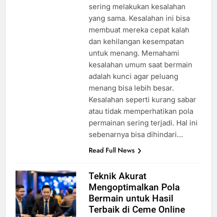
sering melakukan kesalahan
yang sama. Kesalahan ini bisa
membuat mereka cepat kalah
dan kehilangan kesempatan
untuk menang. Memahami
kesalahan umum saat bermain
adalah kunci agar peluang
menang bisa lebih besar.
Kesalahan seperti kurang sabar
atau tidak memperhatikan pola
permainan sering terjadi. Hal ini
sebenarnya bisa dihindari…
Read Full News
Teknik Akurat
Mengoptimalkan Pola
Bermain untuk Hasil
Terbaik di Ceme Online