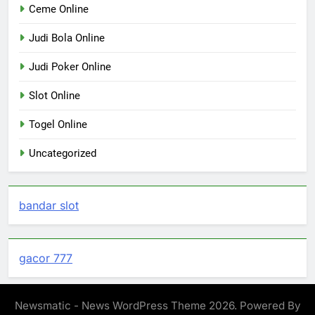
Ceme Online
Judi Bola Online
Judi Poker Online
Slot Online
Togel Online
Uncategorized
bandar slot
gacor 777
Newsmatic - News WordPress Theme 2026. Powered By