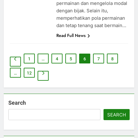
permainan dan mengelola modal
dengan bijak. Selain itu,
memperhatikan pola permainan
dan tetap tenang saat bermain…
Read Full News
1
…
4
5
6
7
8
…
12
Search
SEARCH