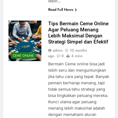
lebih…
Read Full News
Tips Bermain Ceme Online
Agar Peluang Menang
Lebih Maksimal Dengan
Strategi Simpel dan Efektif
admin
10 months
CEME ONLINE
ago
0
6 mins
Bermain Ceme online bisa jadi
lebih seru dan menguntungkan
jika tahu cara yang tepat. Banyak
pemain berharap menang, tapi
tidak semua tahu strategi yang
bisa tingkatkan peluang mereka.
Kunci utama agar peluang
menang lebih maksimal adalah
dengan memahami aturan