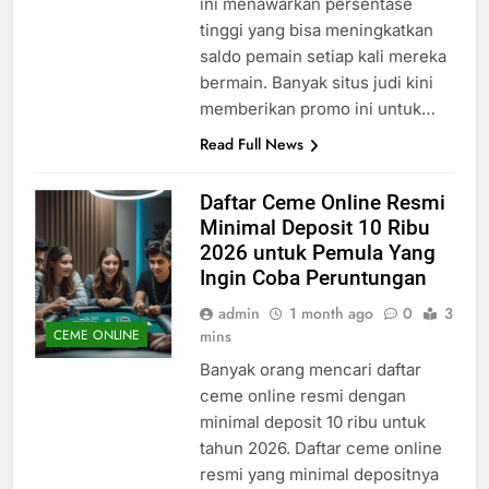
ini menawarkan persentase
tinggi yang bisa meningkatkan
saldo pemain setiap kali mereka
bermain. Banyak situs judi kini
memberikan promo ini untuk…
Read Full News
Daftar Ceme Online Resmi
Minimal Deposit 10 Ribu
2026 untuk Pemula Yang
Ingin Coba Peruntungan
admin
1 month ago
0
3
CEME ONLINE
mins
Banyak orang mencari daftar
ceme online resmi dengan
minimal deposit 10 ribu untuk
tahun 2026. Daftar ceme online
resmi yang minimal depositnya