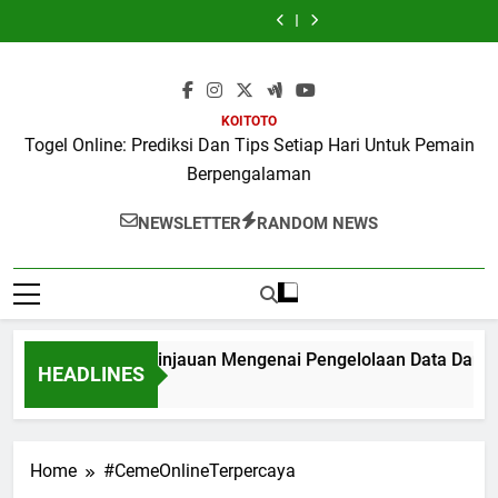
Judi
Judi
Skip
Online
Tinjauan
Memahami
Online
Online
Tinjauan
Memahami
Bola
Bola
Panduan
Mengenai
Perkembangan
Mengenal
Panduan
Mengenai
Perkembangan
Online
Online
to
Memahami
Pengelolaan
Ekosistem
Jenis
Memahami
Pengelolaan
Ekosistem
Mengenal
Panduan
content
Cara
Data
Permainan
Pasar
Cara
Data
Permainan
Jenis
Memahami
Kerja
Dan
Angka
dan
Kerja
Dan
Angka
Pasar
Cara
Platform
Informasi
Digital
Aturan
Platform
Informasi
Digital
dan
Kerja
Digital
Historis
yang
KOITOTO
Dasar
Digital
Historis
yang
Aturan
Platform
dengan
yang
Seru
Taruhan
dengan
yang
Seru
Dasar
Digital
Togel Online: Prediksi Dan Tips Setiap Hari Untuk Pemain
Mudah
Mudah
dan
Olahraga
Mudah
Mudah
dan
Taruhan
dengan
Berpengalaman
dan
Dipahami
Mudah
dengan
dan
Dipahami
Mudah
Olahraga
Mudah
Seru
Dimainkan
Mudah
Seru
Dimainkan
dengan
dan
dan
Mudah
Seru
NEWSLETTER
RANDOM NEWS
Seru
dan
Seru
Togel Online Tinjauan Mengenai Pengelolaan Data Dan Info
HEADLINES
10 Hours Ago
Home
#CemeOnlineTerpercaya