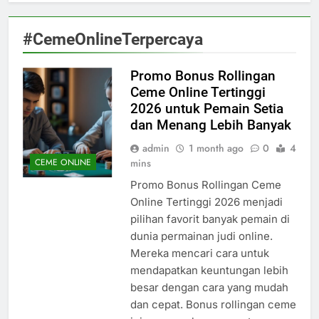
#CemeOnlineTerpercaya
Promo Bonus Rollingan
Ceme Online Tertinggi
2026 untuk Pemain Setia
dan Menang Lebih Banyak
admin
1 month ago
0
4
CEME ONLINE
mins
Promo Bonus Rollingan Ceme
Online Tertinggi 2026 menjadi
pilihan favorit banyak pemain di
dunia permainan judi online.
Mereka mencari cara untuk
mendapatkan keuntungan lebih
besar dengan cara yang mudah
dan cepat. Bonus rollingan ceme