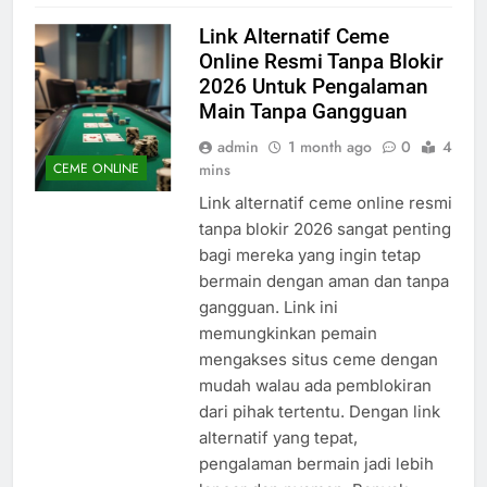
Link Alternatif Ceme
Online Resmi Tanpa Blokir
2026 Untuk Pengalaman
Main Tanpa Gangguan
admin
1 month ago
0
4
CEME ONLINE
mins
Link alternatif ceme online resmi
tanpa blokir 2026 sangat penting
bagi mereka yang ingin tetap
bermain dengan aman dan tanpa
gangguan. Link ini
memungkinkan pemain
mengakses situs ceme dengan
mudah walau ada pemblokiran
dari pihak tertentu. Dengan link
alternatif yang tepat,
pengalaman bermain jadi lebih