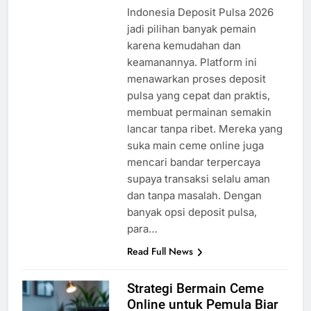
Indonesia Deposit Pulsa 2026
jadi pilihan banyak pemain
karena kemudahan dan
keamanannya. Platform ini
menawarkan proses deposit
pulsa yang cepat dan praktis,
membuat permainan semakin
lancar tanpa ribet. Mereka yang
suka main ceme online juga
mencari bandar terpercaya
supaya transaksi selalu aman
dan tanpa masalah. Dengan
banyak opsi deposit pulsa,
para…
Read Full News
Strategi Bermain Ceme
Online untuk Pemula Biar