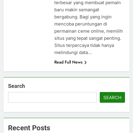
terbesar yang membuat pemain
baru makin semangat
bergabung. Bagi yang ingin
mencoba peruntungan di
permainan ceme online, memilih
situs yang tepat sangat penting.
Situs terpercaya tidak hanya
melindungi data…
Read Full News
Search
SEARCH
Recent Posts