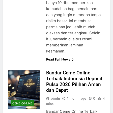
hanya 10 ribu memberikan
kemudahan bagi pemain baru
dan yang ingin mencoba tanpa
risiko besar. Ini membuat
permainan jadi lebih mudah
diakses dan terjangkau. Selain
itu, bermain di situs resmi
memberikan jaminan
keamanan…
Read Full News
Bandar Ceme Online
Terbaik Indonesia Deposit
Pulsa 2026 Pilihan Aman
dan Cepat
admin
1 month ago
0
4
CEME ONLINE
mins
Bandar Ceme Online Terbaik