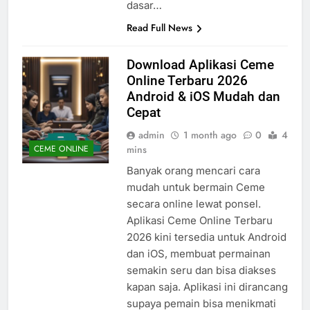
dasar…
Read Full News
Download Aplikasi Ceme
Online Terbaru 2026
Android & iOS Mudah dan
Cepat
admin
1 month ago
0
4
CEME ONLINE
mins
Banyak orang mencari cara
mudah untuk bermain Ceme
secara online lewat ponsel.
Aplikasi Ceme Online Terbaru
2026 kini tersedia untuk Android
dan iOS, membuat permainan
semakin seru dan bisa diakses
kapan saja. Aplikasi ini dirancang
supaya pemain bisa menikmati