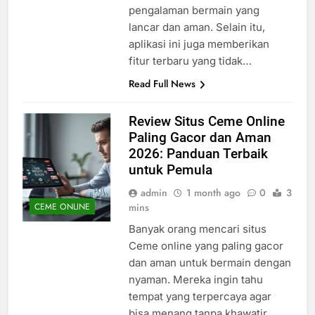
pengalaman bermain yang
lancar dan aman. Selain itu,
aplikasi ini juga memberikan
fitur terbaru yang tidak…
Read Full News
Review Situs Ceme Online
Paling Gacor dan Aman
2026: Panduan Terbaik
untuk Pemula
admin
1 month ago
0
3
CEME ONLINE
mins
Banyak orang mencari situs
Ceme online yang paling gacor
dan aman untuk bermain dengan
nyaman. Mereka ingin tahu
tempat yang terpercaya agar
bisa menang tanpa khawatir