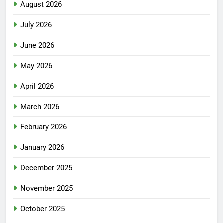
August 2026
July 2026
June 2026
May 2026
April 2026
March 2026
February 2026
January 2026
December 2025
November 2025
October 2025