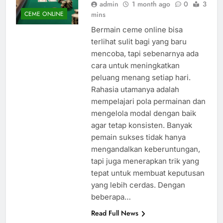
admin
1 month ago
0
3
CEME ONLINE
mins
Bermain ceme online bisa
terlihat sulit bagi yang baru
mencoba, tapi sebenarnya ada
cara untuk meningkatkan
peluang menang setiap hari.
Rahasia utamanya adalah
mempelajari pola permainan dan
mengelola modal dengan baik
agar tetap konsisten. Banyak
pemain sukses tidak hanya
mengandalkan keberuntungan,
tapi juga menerapkan trik yang
tepat untuk membuat keputusan
yang lebih cerdas. Dengan
beberapa…
Read Full News