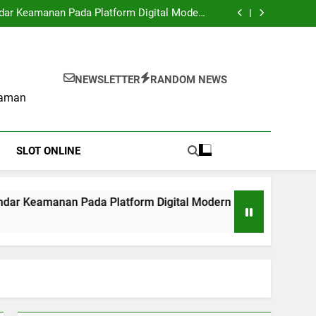
Teknologi Dalam Layanan Berbasis Internet
ntuk Pengalaman Bermain yang Lebih Mudah
dar Keamanan Pada Platform Digital Modern
untuk Pemula
ai Pengelolaan Data Dan Informasi Historis
yang Mudah Dipahami
 Perkembangan Ekosistem Permainan Angka
Digital yang Seru dan Mudah Dimainkan
Teknologi Dalam Layanan Berbasis Internet
ntuk Pengalaman Bermain yang Lebih Mudah
dar Keamanan Pada Platform Digital Modern
untuk Pemula
ai Pengelolaan Data Dan Informasi Historis
NEWSLETTER
RANDOM NEWS
yang Mudah Dipahami
 Perkembangan Ekosistem Permainan Angka
laman
Digital yang Seru dan Mudah Dimainkan
SLOT ONLINE
Pada Platform Digital Modern untuk Pemula
T
3