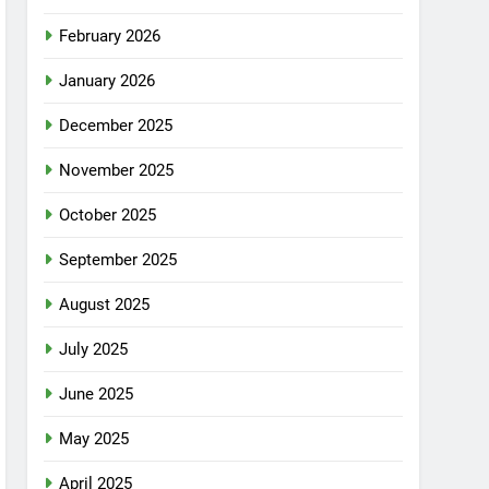
February 2026
January 2026
December 2025
November 2025
October 2025
September 2025
August 2025
July 2025
June 2025
May 2025
April 2025