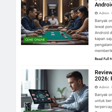
Androi
Admin
Banyak o
lewat pon
Android d
kapan saj
CEME ONLINE
pengalama
memberika
Read Full 
Review
2026: 
Admin
Banyak or
untuk be
terpercay