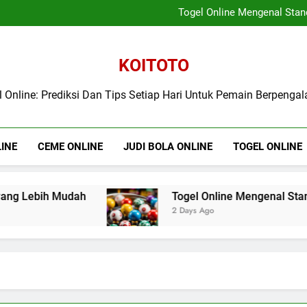
Togel Online Memahami Peran 
U
Togel Online Mengenal Stan
Togel Online Tinjauan Mengen
Togel Online Memahami
Togel Online Memahami Peran 
U
KOITOTO
Togel Online Mengenal Stan
Togel Online Tinjauan Mengen
Togel Online Memahami
l Online: Prediksi Dan Tips Setiap Hari Untuk Pemain Berpenga
LINE
CEME ONLINE
JUDI BOLA ONLINE
TOGEL ONLINE
ah
Togel Online Mengenal Standar Keamanan 
2 Days Ago