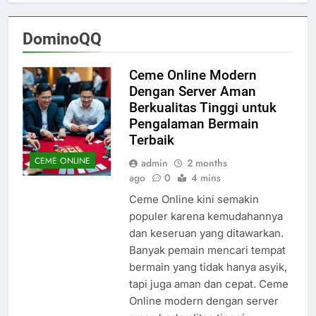
DominoQQ
Ceme Online Modern
Dengan Server Aman
Berkualitas Tinggi untuk
Pengalaman Bermain
Terbaik
CEME ONLINE
admin
2 months
ago
0
4 mins
Ceme Online kini semakin
populer karena kemudahannya
dan keseruan yang ditawarkan.
Banyak pemain mencari tempat
bermain yang tidak hanya asyik,
tapi juga aman dan cepat. Ceme
Online modern dengan server