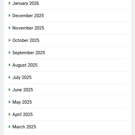
January 2026
December 2025
November 2025
October 2025
September 2025
August 2025
July 2025
June 2025
May 2025
April 2025
March 2025