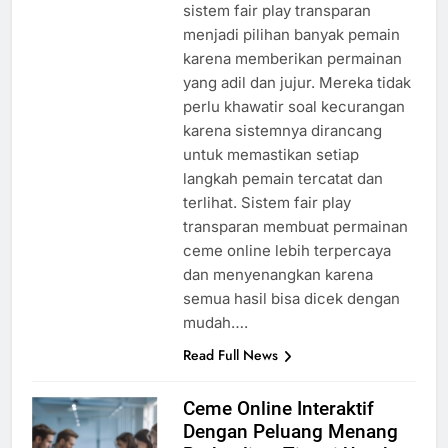
sistem fair play transparan
menjadi pilihan banyak pemain
karena memberikan permainan
yang adil dan jujur. Mereka tidak
perlu khawatir soal kecurangan
karena sistemnya dirancang
untuk memastikan setiap
langkah pemain tercatat dan
terlihat. Sistem fair play
transparan membuat permainan
ceme online lebih terpercaya
dan menyenangkan karena
semua hasil bisa dicek dengan
mudah….
Read Full News
Ceme Online Interaktif
Dengan Peluang Menang