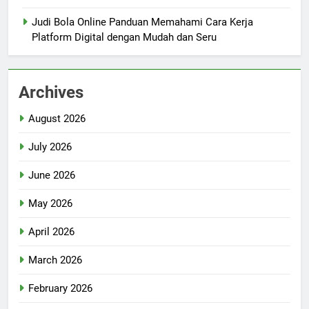
Judi Bola Online Panduan Memahami Cara Kerja
Platform Digital dengan Mudah dan Seru
Archives
August 2026
July 2026
June 2026
May 2026
April 2026
March 2026
February 2026