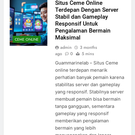
Situs Ceme Online
Terdepan Dengan Server
Stabil dan Gameplay
Responsif Untuk
Pengalaman Bermain
Maksimal
CEME ONLINE
admin
3 months
ago
0
5 mins
Guammarinelab – Situs Ceme
online terdepan menarik
perhatian banyak pemain karena
stabilitas server dan gameplay
yang responsif. Stabilnya server
membuat pemain bisa bermain
tanpa gangguan, sementara
gameplay yang responsif
memberikan pengalaman
bermain yang lebih