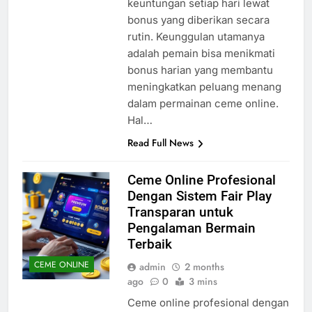
keuntungan setiap hari lewat
bonus yang diberikan secara
rutin. Keunggulan utamanya
adalah pemain bisa menikmati
bonus harian yang membantu
meningkatkan peluang menang
dalam permainan ceme online.
Hal…
Read Full News
Ceme Online Profesional
Dengan Sistem Fair Play
Transparan untuk
Pengalaman Bermain
Terbaik
CEME ONLINE
admin
2 months
ago
0
3 mins
Ceme online profesional dengan